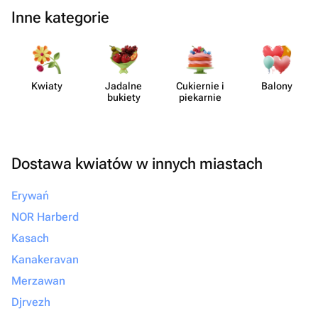
Inne kategorie
Kwiaty
Jadalne
Cukiernie i
Balony
bukiety
piekarnie
Dostawa kwiatów w innych miastach
Erywań
NOR Harberd
Kasach
Kanakeravan
Merzawan
Djrvezh