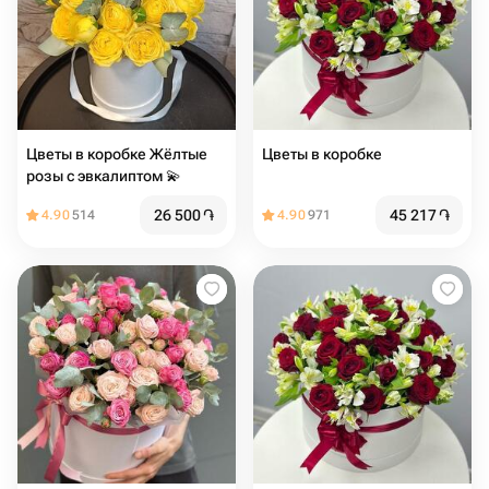
Цветы в коробке Жёлтые
Цветы в коробке
розы с эвкалиптом 💫
26 500
֏
45 217
֏
4.90
514
4.90
971