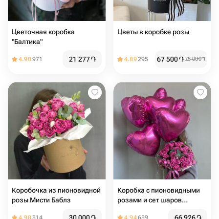
Цветочная коробка
Цветы в коробке розы
"Балтика"
21 277
֏
67 500
֏
4.90
971
4.89
295
75 000
֏
Коробочка из пионовидной
Коробка с пионовидными
розы Мисти Баблз
розами и сет шаров
"Идеальное комбо"
30 000
֏
66 926
֏
4.90
514
4.94
659