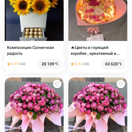
Композиция Солнечная
🔥Цветы в горящей
радость
коробке , креативный и
оригинальный подарок
28 109
֏
63 620
֏
4.95
542
4.94
236