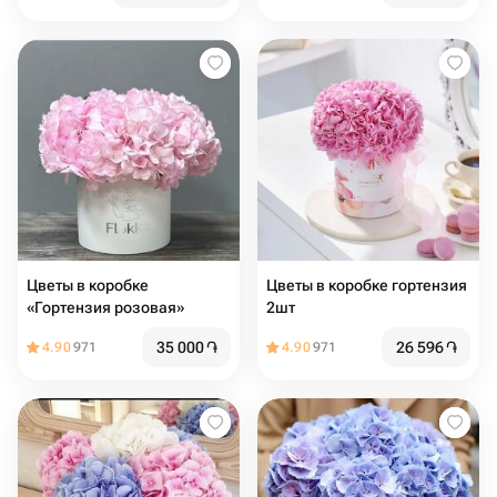
Цветы в коробке
Цветы в коробке гортензия
«Гортензия розовая»
2шт
35 000
֏
26 596
֏
4.90
971
4.90
971