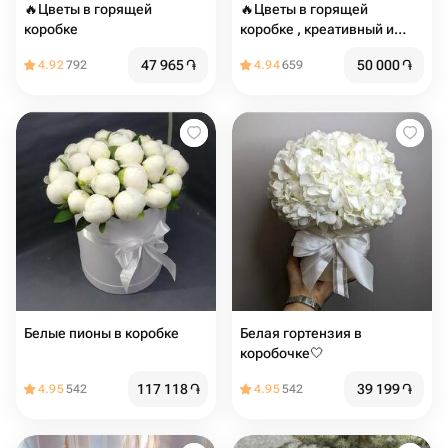
🔥Цветы в горящей
🔥Цветы в горящей
коробке
коробке , креативный и
оригинальный подарок
47 965
֏
50 000
֏
4.92
792
4.94
659
Белые пионы в коробке
Белая гортензия в
коробочке🤍
117 118
֏
39 199
֏
4.95
542
4.95
542