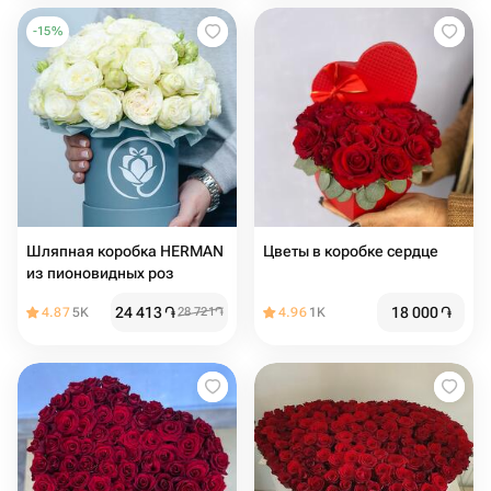
-
15
%
Шляпная коробка HERMAN
Цветы в коробке сердце
из пионовидных роз
24 413
֏
18 000
֏
4.87
5K
28 721
֏
4.96
1K