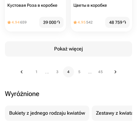
Кустовая Роза в коробке ️
Цветы в коробке
39 000
֏
48 759
֏
4.94
659
4.95
542
Pokaż więcej
1
3
4
5
45
...
...
Wyróżnione
Bukiety z jednego rodzaju kwiatów
Zestawy z kwiatam