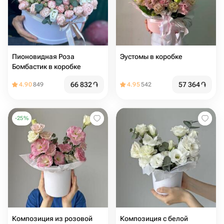
Пионовидная Роза
Эустомы в коробке
Бомбастик в коробке
66 832
֏
57 364
֏
4.90
849
4.95
542
-
25
%
Композиция из розовой
Композиция с белой