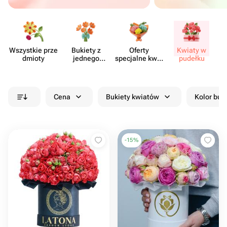
Wszystkie prze​
Bukiety z
Oferty
Kwiaty w
Kw
dmioty
jednego
specjalne kwia​
pudełku
rodzaju
ciarni
kwiatów
Cena
Bukiety kwiatów
Kolor buk
-
15
%