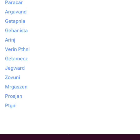
Paracar
Argavand
Getapnia
Gehanista
Arinj
Verin Pthni
Getamecz
Jegward
Zovuni
Mrgaszen
Prosjan
Ptgni