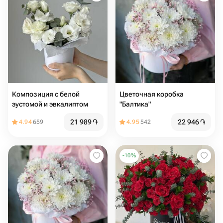
Композиция с белой
Цветочная коробка
эустомой и эвкалиптом
"Балтика"
21 989
֏
22 946
֏
4.94
659
4.95
542
-
10
%