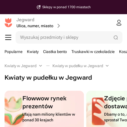
Sklepy w ponad 1700 miastach
Jegward
Ulica, numer, miasto
Wyszukaj przedmioty i sklepy
Popularne
Kwiaty
Ciastka bento
Truskawki w czekoladzie
Kosz
Kwiaty w Jegward
Kwiaty w pudełku w Jegward
Kwiaty w pudełku w Jegward
Flowwow rynek
Zdjęcie
prezentów
dostaw
Ufają nam miliony klientów w
Dbamy o to, 
ponad 30 krajach
sprostał Tw