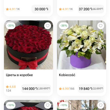
30 000
֏
37 200
֏
4.91
1K
4.91
1K
46 500
֏
-
20
%
-
38
%
Цветы в коробке
Kobiecość
4.68
144 000
֏
19 840
֏
180 000
֏
4.90
166
32 000
֏
124
-
10
%
-
10
%