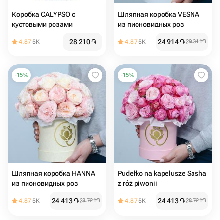
Коробка CALYPSO с
Шляпная коробка VESNA
кустовыми розами
из пионовидных роз
28 210
֏
24 914
֏
4.87
5K
4.87
5K
29 311
֏
-
15
%
-
15
%
Шляпная коробка HANNA
Pudełko na kapelusze Sasha
из пионовидных роз
z róż piwonii
24 413
֏
24 413
֏
4.87
5K
28 721
֏
4.87
5K
28 721
֏