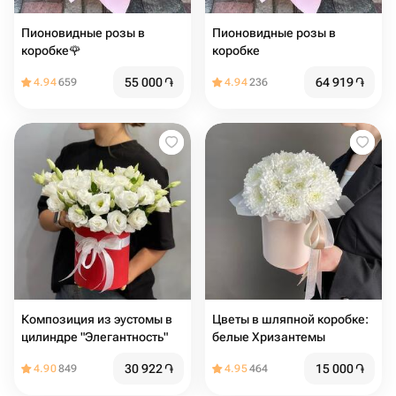
Пионовидные розы в
Пионовидные розы в
коробке🌹
коробке
55 000
֏
64 919
֏
4.94
659
4.94
236
Композиция из эустомы в
Цвeты в шляпной коробке:
цилиндре "Элегантность"
белые Хризантемы
30 922
֏
15 000
֏
4.90
849
4.95
464