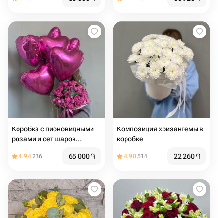
Коробка с пионовидными
Композиция хризантемы в
розами и сет шаров
коробке
"Идеальное комбо"
65 000
֏
22 260
֏
4.94
236
4.90
514