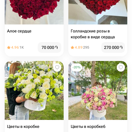
Алое сердце
Голландские розы в
коробке в виде сердца
70 000
֏
270 000
֏
4.96
1K
4.89
295
-
20
%
Цветы в коробке
Цветы в коробке6