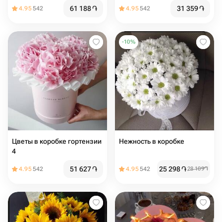
61 188
֏
31 359
֏
4.95
542
4.95
542
-
10
%
Цветы в коробке гортензии
Нежность в коробке
4
51 627
֏
25 298
֏
4.95
542
4.95
542
28 109
֏