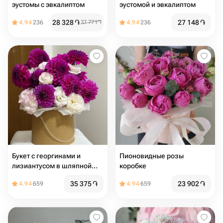
эустомы с эвкалиптом
эустомой и эвкалиптом
28 328
֏
27 148
֏
4.94
236
37 771
֏
4.94
236
Букет с георгинами и
Пионовидные розы
лизиантусом в шляпной
коробке
коробке
35 375
֏
23 902
֏
4.94
659
4.94
659