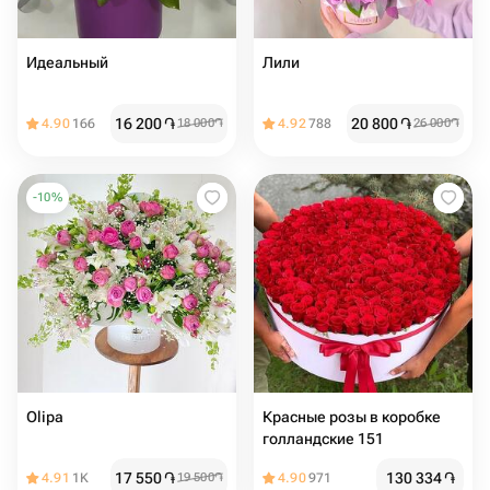
Идеальный
Лили
16 200
֏
20 800
֏
4.90
166
18 000
֏
4.92
788
26 000
֏
-
10
%
Olipa
Красные розы в коробке
голландские 151
17 550
֏
130 334
֏
4.91
1K
19 500
֏
4.90
971