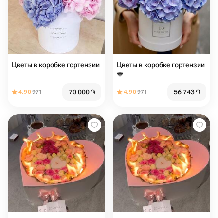
Цветы в коробке гортензии
Цветы в коробке гортензии
💙
70 000
֏
56 743
֏
4.90
971
4.90
971