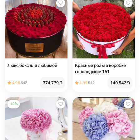
Люкс бокс для любимой
Красные розы в коробке
голландские 151
374 779
֏
140 542
֏
4.95
542
4.95
542
-
10
%