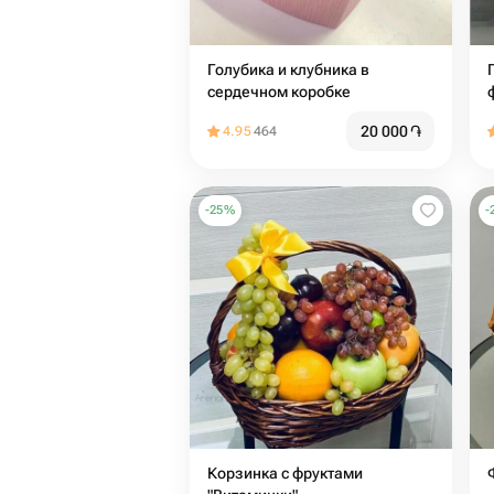
Голубика и клубника в
сердечном коробке
20 000
֏
4.95
464
-
25
%
-
Корзинка с фруктами