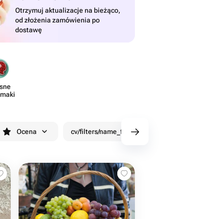
Otrzymuj aktualizacje na bieżąco,
od złożenia zamówienia po
dostawę
sne
smaki
Ocena
cv/filters/name_fast_delivery
Rabaty