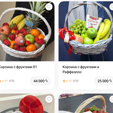
Корзина с фруктами 01
Корзина с фруктами и
Раффаэлло
44 000
֏
25 000
֏
4.91
970
4.91
970