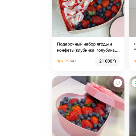
Подарочный набор ягоды и
Ф
конфеты(клубника, голубика,
Рафаэлло) в коробке сердце ♥️
21 000
֏
4.95
641
-