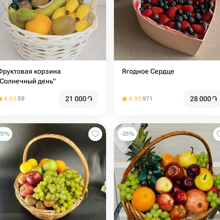
руктовая корзина
Ягодное Сердце
"Солнечный день"
21 000
֏
28 000
֏
4.65
59
4.90
971
25
%
-
25
%