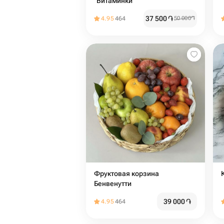
"Витаминки"
37 500
֏
4.95
464
50 000
֏
Фруктовая корзина
Бенвенутти
39 000
֏
4.95
464