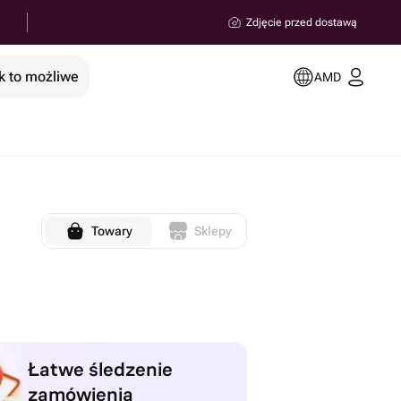
Zdjęcie przed dostawą
k to możliwe
AMD
Towary
Sklepy
Łatwe śledzenie
zamówienia