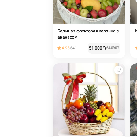
Большая фруктовая корзина с
ананасом
51 000
֏
4.95
641
68 000
֏