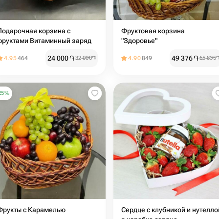
Подарочная корзина с
Фруктовая корзина
фруктами Витаминный заряд
"Здоровье"
24 000
֏
49 376
֏
4.95
464
32 000
֏
4.90
849
65 835
25
%
Фрукты с Карамелью
Сердце с клубникой и нутелло