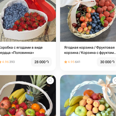
Коробка с ягодами в виде
Ягодная корзина / Фруктовая
сердца «Половинка»
корзина / Корзина с фруктами 
Клубника / Черешня
28 000
֏
30 000
֏
4.96
393
4.95
641