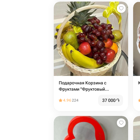
Подарочная Корзина с
Фруктами "Фруктовый
Коктейль"
37 000
֏
4.96
224