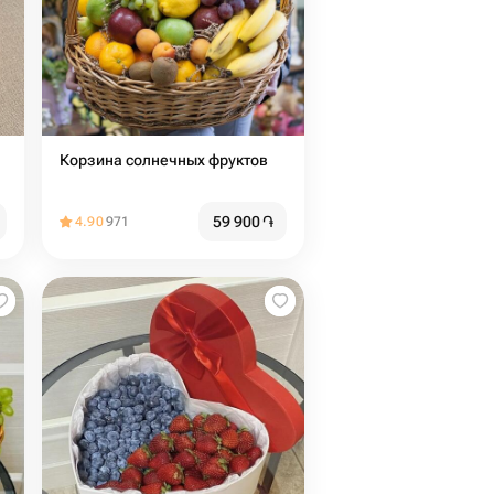
Корзина солнечных фруктов
59 900
֏
4.90
971