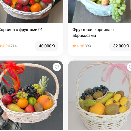
Корзина с фруктами 01
Фруктовая корзина с
абрикосами
40 000
֏
32 000
֏
4.94
714
4.96
393