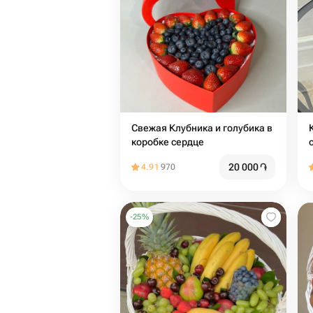
Свежая Клубника и голубика в
коробке сердце
20 000
֏
4.91
970
-
25
%