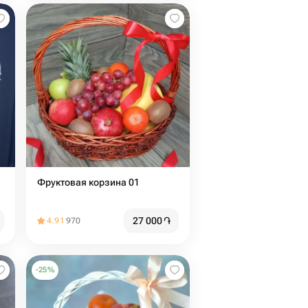
Фруктовая корзина 01
27 000
֏
4.91
970
-
25
%