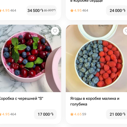
в коробке сердце
34 500
֏
24 000
֏
4.95
464
46 000
֏
4.95
464
Коробка с черешней "S"
Ягоды в коробке малина и
голубика
17 000
֏
21 000
֏
4.95
464
4.65
59