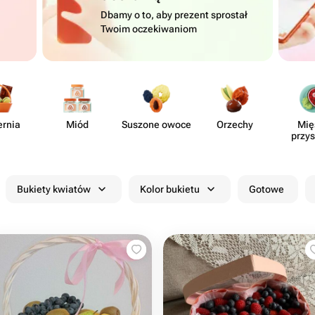
Dbamy o to, aby prezent sprostał
Twoim oczekiwaniom
ernia
Miód
Suszone owoce
Orzechy
Mię
przy
Bukiety kwiatów
Kolor bukietu
Gotowe