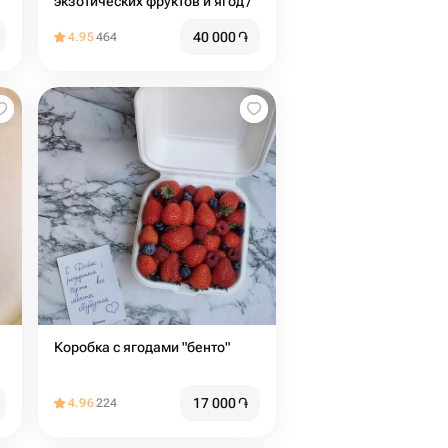
экзотических фруктов и ягод /
40 000
֏
4.95
464
Коробка с ягодами "бенто"
17 000
֏
4.96
224