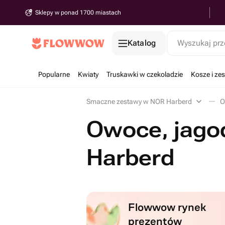
Sklepy w ponad 1700 miastach
Katalog
Wyszukaj prz
Popularne
Kwiaty
Truskawki w czekoladzie
Kosze i z
Smaczne zestawy w NOR Harberd
O
Owoce, jagod
Harberd
Flowwow rynek
prezentów