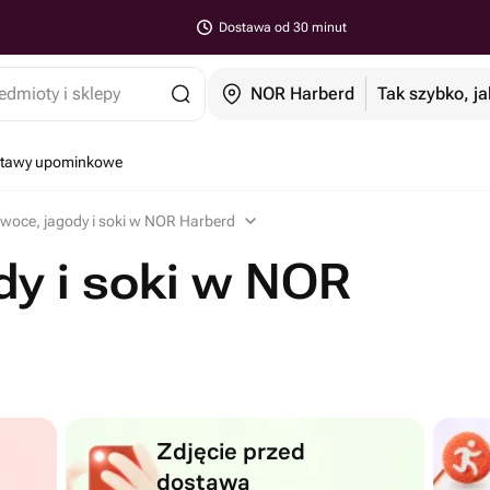
Dostawa od 30 minut
edmioty i sklepy
NOR Harberd
Tak szybko, ja
estawy upominkowe
woce, jagody i soki w NOR Harberd
y i soki w NOR
Zdjęcie przed
dostawą