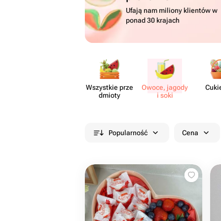
Ufają nam miliony klientów w
ponad 30 krajach
Wszystkie prze​
Owoce, jagody
Cuki
dmioty
i soki
Popularność
Cena