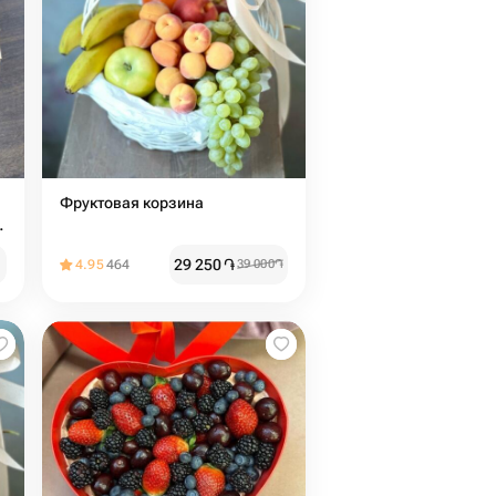
Фруктовая корзина
/
29 250
֏
4.95
464
39 000
֏