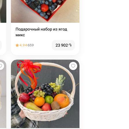
Подарочный набор из ягод
микс
23 902
֏
4.94
659