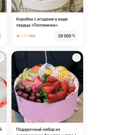
Коробка с ягодами в виде
сердца «Половинка»
28 000
֏
֏
4.95
464
й
Подарочный набор из