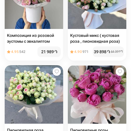
Композиция из розовой
Кустовый микс ( кустовая
эустомы с эвкалиптом
роза , пионовидная роза)
21 989
֏
39 898
֏
4.95
542
4.90
971
44 331
֏
Пионовидная роза
Пионовидные розы