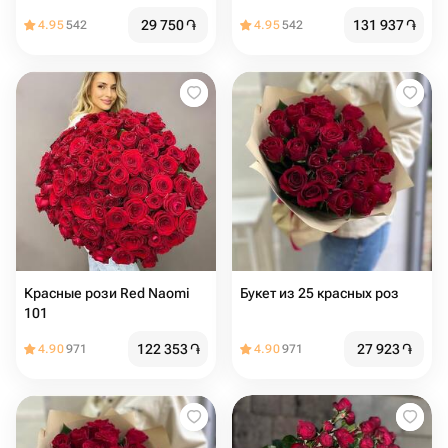
29 750
֏
131 937
֏
4.95
542
4.95
542
Красные рози Red Naomi
Букет из 25 красных роз
101
122 353
֏
27 923
֏
4.90
971
4.90
971