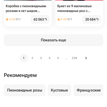
Коробка с пионовидными
Букет из 9 малиновых
розами и сет шаров
пионовидных роз с
"Идеальное комбо"
эвкалиптом
62 063
֏
20 684
֏
4.90
971
4.90
971
Показать еще
1
2
3
4
5
294
...
Рекомендуем
Пионовидные розы
Кустовые
Французские