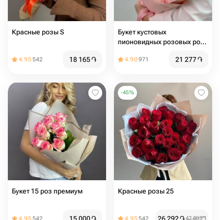
Красные розы S
Букет кустовых
пионовидных розовых роз
9шт
18 165
֏
21 277
֏
4.95
542
4.90
971
-
45
%
Букет 15 роз премиум
Красные розы 25
15 000
֏
26 292
֏
4.95
542
4.95
542
47 803
֏