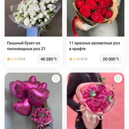
Пышный букет из
11 красных ароматных роз
пионовидных роз 21
в крафте
40 280
֏
20 000
֏
4.90
514
4.90
514