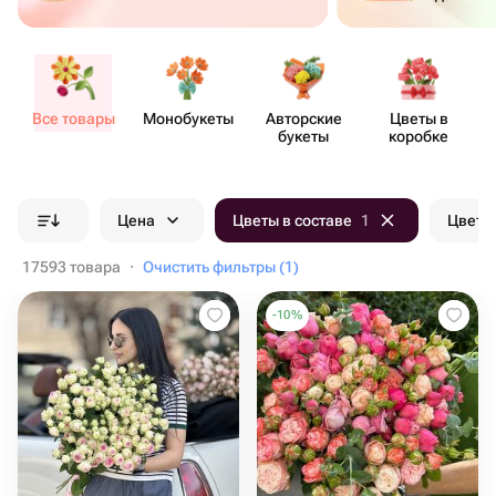
Все товары
Моно​букеты
Авторские
Цветы в
букеты
коробке
Цена
Цветы в составе
1
Цвет б
17593 товара
·
Очистить фильтры (1)
-
10
%