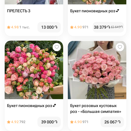
ПРЕЛЕСТЬ 3
Букет пионовидных роз💕
13 000
֏
38 379
֏
4.98
1 тыс.
4.90
971
42 643
֏
Букет пионовидных роз💕
Букет розовых кустовых
роз - «Большая симпатия»
39 000
֏
26 067
֏
4.92
792
4.90
971