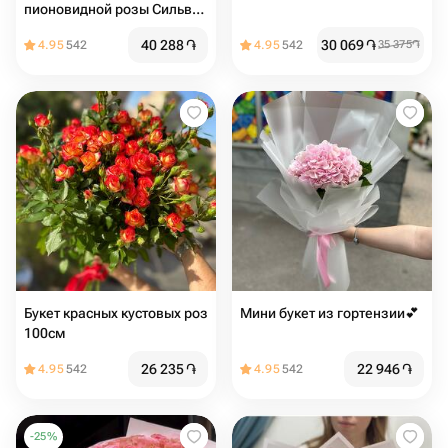
пионовидной розы Сильва
пинк
40 288
֏
30 069
֏
4.95
542
4.95
542
35 375
֏
Букет красных кустовых роз
Мини букет из гортензии💕
100см
26 235
֏
22 946
֏
4.95
542
4.95
542
-
25
%