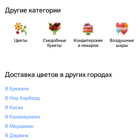
Другие категории
Цветы
Съедобные
Кондит​ерские
Воздушные
букеты
и пекарни
шары
Доставка цветов в других городах
В Ереване
В Нор Харберд
В Касах
В Канакераван
В Мерцаван
В Джрвеж