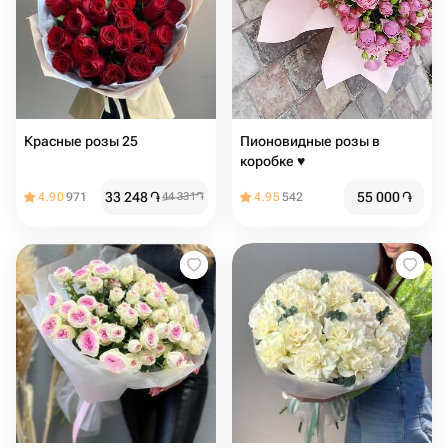
Красные розы 25
Пионовидные розы в
коробке ♥️
33 248
֏
55 000
֏
4.90
971
44 331
֏
4.95
542