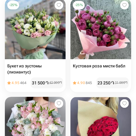
-
25
%
-
25
%
Букет из эустомы
Кустовая роза мисти бабл
(лизиантус)
31 500
֏
23 250
֏
4.95
464
42 000
֏
4.90
845
31 000
֏