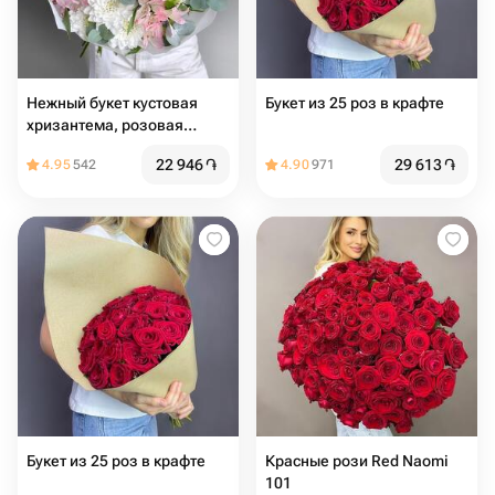
Нежный букет кустовая
Букет из 25 роз в крафте
хризантема, розовая
альстромерия и эвкалипт
22 946
֏
29 613
֏
4.95
542
4.90
971
Букет из 25 роз в крафте
Красные рози Red Naomi
101