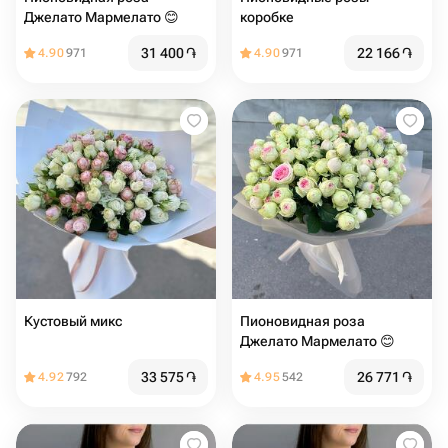
Джелато Мармелато 😊
коробке
31 400
֏
22 166
֏
4.90
971
4.90
971
Кустовый микс
Пионовидная роза
Джелато Мармелато 😊
33 575
֏
26 771
֏
4.92
792
4.95
542