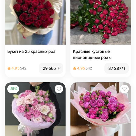
Букет из 25 красных роз
Красные кустовые
пионовидные розы
29 665
֏
37 287
֏
4.95
542
4.95
542
-
25
%