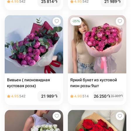
25 814
֏
21 989
֏
4.95
542
4.95
542
-
25
%
Вивьен ( пионовидная
Яркий букет из кустовой
кустовая роза)
пион розы 9шт
21 989
֏
26 250
֏
4.95
542
4.90
514
35 000
֏