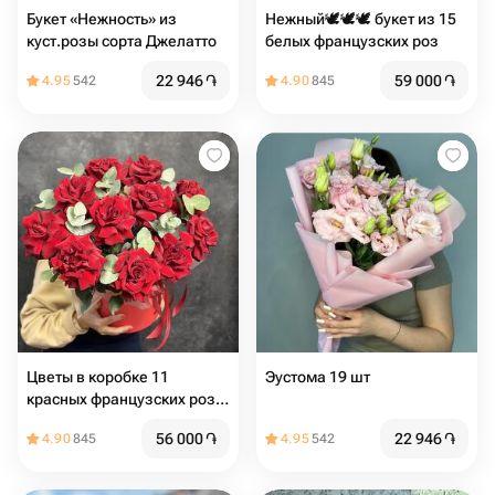
Букет «Нежность» из
Нежный🕊️🕊️🕊️ букет из 15
куст.розы сорта Джелатто
белых французских роз
22 946
֏
59 000
֏
4.95
542
4.90
845
Цветы в коробке 11
Эустома 19 шт
красных французских роз с
эвкалиптом
56 000
֏
22 946
֏
4.90
845
4.95
542