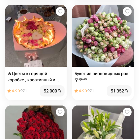
🔥Цветы в горящей
Букет из пионовидных роз
коробке , креативный и
🌹🌹🌹
оригинальный подарок
52 000
֏
51 352
֏
4.90
971
4.90
971