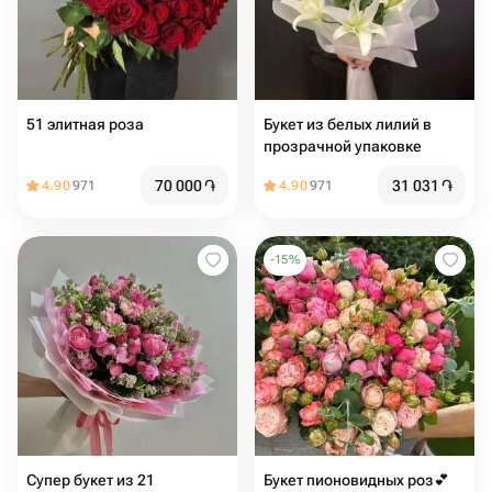
51 элитная роза
Букет из белых лилий в
прозрачной упаковке
70 000
֏
31 031
֏
4.90
971
4.90
971
-
15
%
Супер букет из 21
Букет пионовидных роз💕