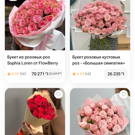
Букет из розовых роз
Букет розовых кустовых
Sophia Loren от FlowBerry
роз - «Большая симпатия»
70 271
֏
26 235
֏
4.95
542
93 694
֏
4.95
542