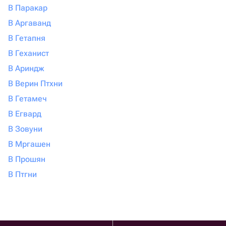
В Паракар
В Аргаванд
В Гетапня
В Геханист
В Ариндж
В Верин Птхни
В Гетамеч
В Егвард
В Зовуни
В Мргашен
В Прошян
В Птгни