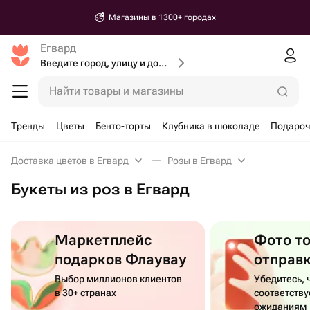
Магазины в 1300+ городах
Егвард
Введите город, улицу и дом доставки
Найти товары и магазины
Тренды
Цветы
Бенто-торты
Клубника в шоколаде
Подароч
Доставка цветов в Егвард
Розы в Егвард
Букеты из роз в Егвард
Маркетплейс
Фото т
подарков Флаувау
отправ
Выбор миллионов клиентов
Убедитесь, 
в 30+ странах
соответств
ожиданиям