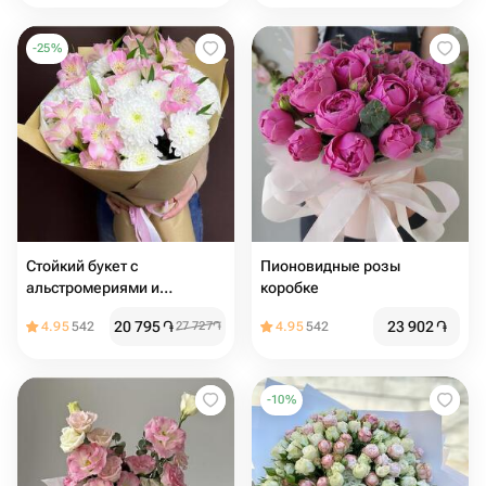
-
25
%
Стойкий букет с
Пионовидные розы
альстромериями и
коробке
хризантемами
20 795
֏
23 902
֏
4.95
542
27 727
֏
4.95
542
-
10
%