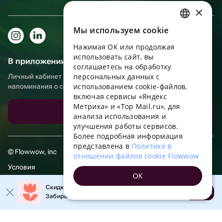
×
Мы используем сookie
RUSSIAN
Нажимая ОК или продолжая
ENGLISH
использовать сайт, вы
В приложении еще удобнее!
UKRAINIAN
соглашаетесь на обработку
персональных данных с
Личный кабинет получателя, больше бонусов за покупки и
PORTUGUESE
использованием cookie-файлов,
напоминания о событиях
включая сервисы «Яндекс
SPANISH
Метрика» и «Top Mail.ru», для
Скачать приложение
анализа использования и
HUNGARIAN
улучшения работы сервисов.
ITALIAN
Более подробная информация
представлена в
Политике в
FRENCH
© Flowwow, inc
отношении файлов cookie Flowwow
TURKISH
Условия
OK
GERMAN
Обработка персональных данных
Скидка 20% на первый заказ!
Открыть
Забирайте промокод в приложении!
POLISH