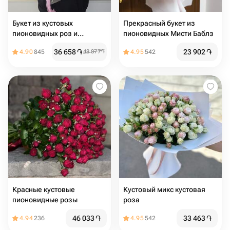
Букет из кустовых
Прекрасный букет из
пионовидных роз и
пионовидных Мисти Баблз
эустомы
36 658
֏
23 902
֏
4.90
845
48 877
֏
4.95
542
Красные кустовые
Кустовый микс кустовая
пионовидные розы
роза
46 033
֏
33 463
֏
4.94
236
4.95
542