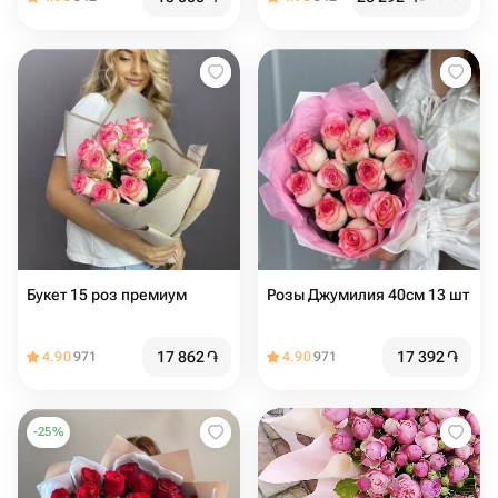
Букет 15 роз премиум
Розы Джумилия 40см 13 шт
17 862
֏
17 392
֏
4.90
971
4.90
971
-
25
%