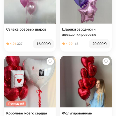
Связка розовых шаров
Шарики сердечки и
звездочки розовые
16 000
֏
20 000
֏
4.96
327
4.99
165
Последний
Королеве моего сердца
Фольгированные