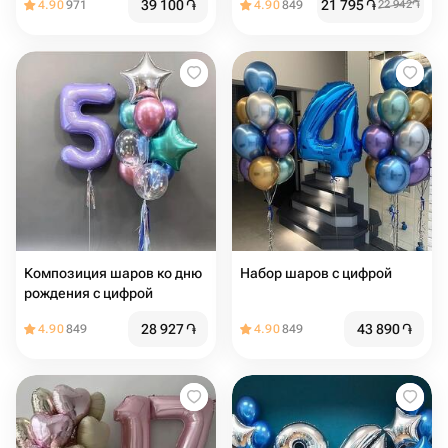
39 100
֏
21 795
֏
4.90
971
4.90
849
22 942
֏
Композиция шаров ко дню
Набор шаров с цифрой
рождения с цифрой
28 927
֏
43 890
֏
4.90
849
4.90
849