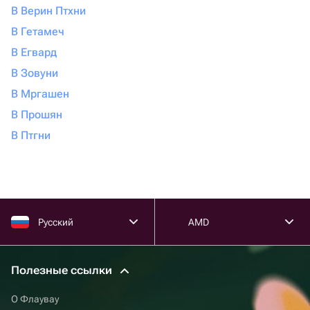
В Верин Птхни
В Гетамеч
В Егвард
В Зовуни
В Мргашен
В Прошян
В Птгни
Русский
AMD
Полезные ссылки
О Флаувау