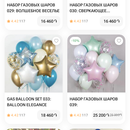
НАБОР ГАЗОВЫХ ШАРОВ
НАБОР ГАЗОВЫХ ШАРОВ
029: ВОЛШЕБНОЕ ВЕСЕЛЬЕ
030: СВЕРКАЮЩЕЕ
ТОРЖЕСТВО
16 460
֏
16 460
֏
4.42
117
4.42
117
-
10
%
GAS BALLOON SET 033:
НАБОР ГАЗОВЫХ ШАРОВ
BALLOON ELEGANCE
039:
18 460
֏
25 200
֏
4.42
117
4.42
117
28 000
֏