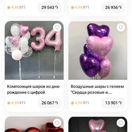
бантиками
звездами
29 543
֏
26 936
֏
4.90
971
4.90
971
Композиция шаров ко дню
Воздушные шары с гелием
рождения с цифрой
"Сердца розовые и
сиреневые" 5 шт
26 067
֏
13 901
֏
4.90
971
4.90
971