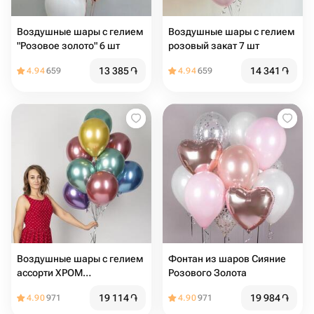
Воздушные шары с гелием
Воздушные шары с гелием
"Розовое золото" 6 шт
розовый закат 7 шт
13 385
֏
14 341
֏
4.94
659
4.94
659
Воздушные шары с гелием
Фонтан из шаров Сияние
ассорти ХРОМ
Розового Золота
разноцветные
19 114
֏
19 984
֏
4.90
971
4.90
971