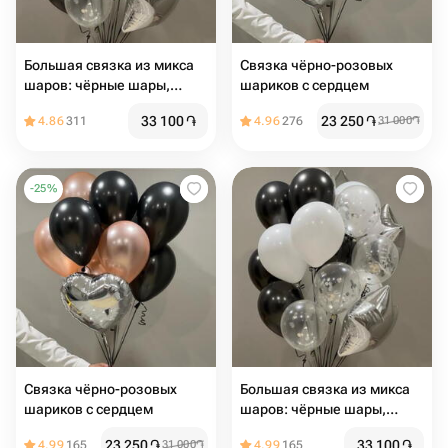
Большая связка из микса
Связка чёрно-розовых
шаров: чёрные шары,
шариков с сердцем ️️
белые, прозрачные,
33 100
֏
23 250
֏
4.86
311
4.96
276
31 000
֏
серебро
-
25
%
Связка чёрно-розовых
Большая связка из микса
шариков с сердцем ️
шаров: чёрные шары,
белые, прозрачные,
23 250
֏
33 100
֏
4.99
165
31 000
֏
4.99
165