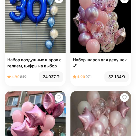
Набор воздушных шаров с
Набор шаров для девушек
гелием, цифры на выбор
💕
24 937
֏
52 134
֏
4.90
849
4.90
971