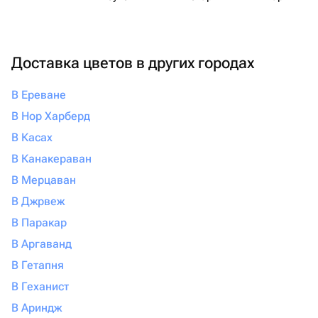
Доставка цветов в других городах
В Ереване
В Нор Харберд
В Касах
В Канакераван
В Мерцаван
В Джрвеж
В Паракар
В Аргаванд
В Гетапня
В Геханист
В Ариндж