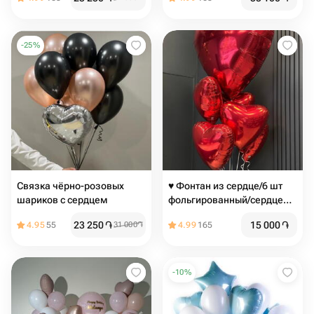
серебро ️
-
25
%
Связка чёрно-розовых
♥️ Фонтан из сердце/6 шт
шариков с сердцем
фольгированный/сердце
красное/
23 250
֏
15 000
֏
4.95
55
31 000
֏
4.99
165
-
10
%