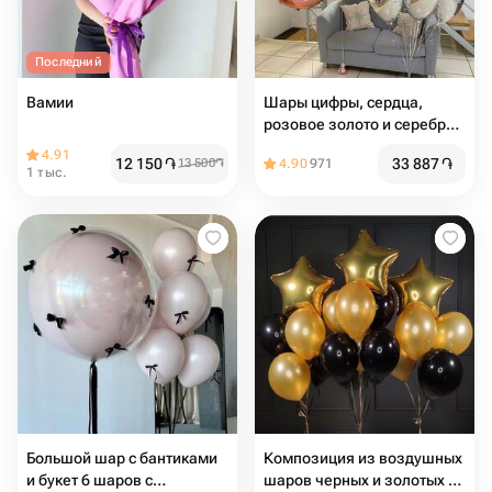
Последний
Вамии
Шары цифры, сердца,
розовое золото и серебро,
19шт
4.91
12 150
֏
33 887
֏
13 500
֏
4.90
971
1 тыс.
Большой шар с бантиками
Композиция из воздушных
и букет 6 шаров с
шаров черных и золотых со