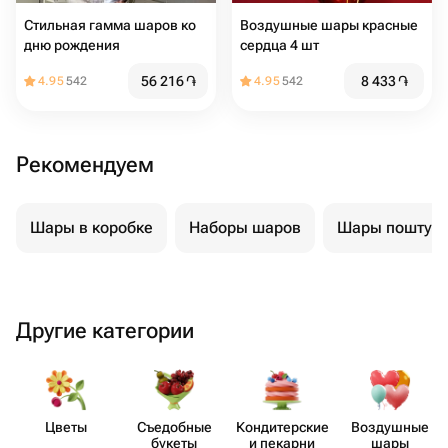
Стильная гамма шаров ко
Воздушные шары красные
дню рождения
сердца 4 шт
56 216
֏
8 433
֏
4.95
542
4.95
542
Рекомендуем
Шары в коробке
Наборы шаров
Шары поштуч
Другие категории
Цветы
Съедобные
Кондит​ерские
Воздушные
букеты
и пекарни
шары