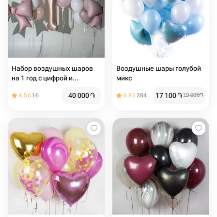
Набор воздушных шаров
Воздушные шары голубой
на 1 год с цифрой и
микс
большим бантом
40 000
֏
17 100
֏
4.56
16
4.82
284
19 000
֏