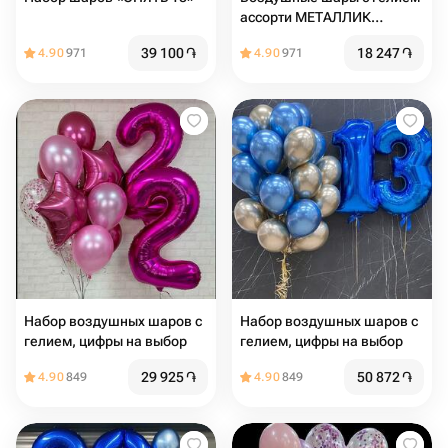
ассорти МЕТАЛЛИК
разноцветные
39 100
֏
18 247
֏
4.90
971
4.90
971
Набор воздушных шаров с
Набор воздушных шаров с
гелием, цифры на выбор
гелием, цифры на выбор
29 925
֏
50 872
֏
4.90
849
4.90
849