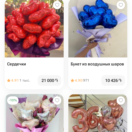
Сердечки
Букет из воздушных шаров
21 000
֏
10 426
֏
4.91
1 тыс.
4.90
971
-
10
%