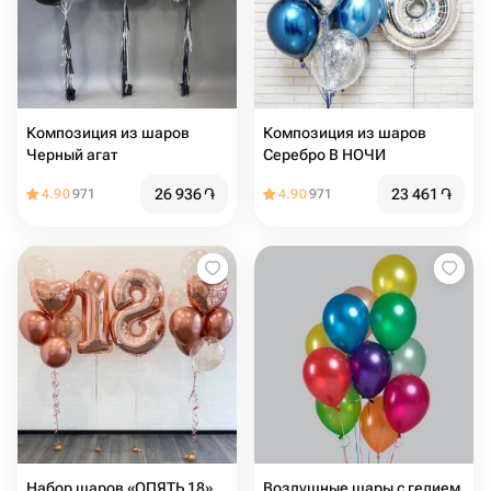
Композиция из шаров
Композиция из шаров
Черный агат
Серебро В НОЧИ
26 936
֏
23 461
֏
4.90
971
4.90
971
Набор шаров «ОПЯТЬ 18»
Воздушные шары с гелием