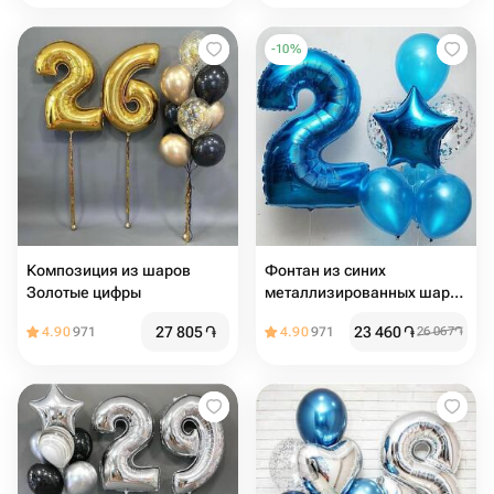
-
10
%
Композиция из шаров
Фонтан из синих
Золотые цифры
металлизированных шаров
с цифрой
27 805
֏
23 460
֏
4.90
971
4.90
971
26 067
֏