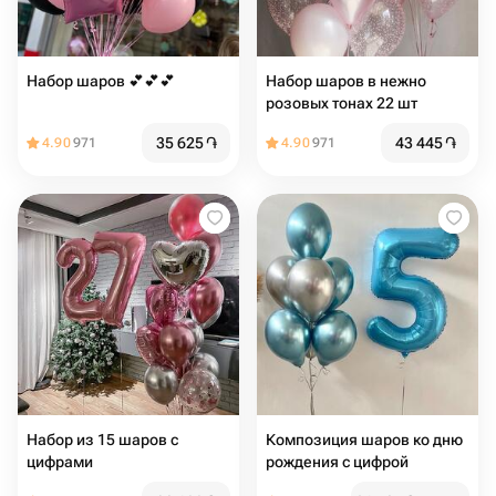
Набор шаров 💕💕💕
Набор шаров в нежно
розовых тонах 22 шт
35 625
֏
43 445
֏
4.90
971
4.90
971
Набор из 15 шаров с
Композиция шаров ко дню
цифрами
рождения с цифрой