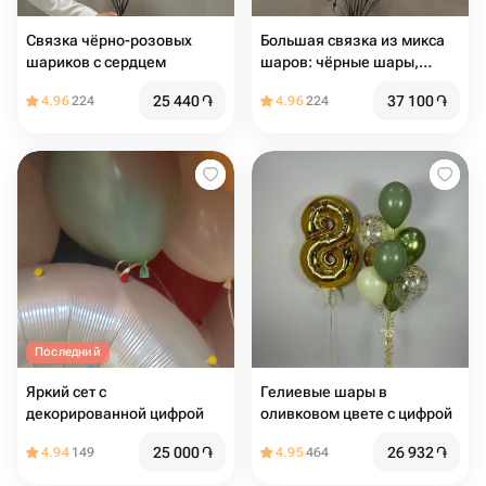
Связка чёрно-розовых
Большая связка из микса
шариков с сердцем
шаров: чёрные шары,
белые, прозрачные,
25 440
֏
37 100
֏
4.96
224
4.96
224
серебро
Последний
Яркий сет с
Гелиевые шары в
декорированной цифрой
оливковом цвете с цифрой
25 000
֏
26 932
֏
4.94
149
4.95
464