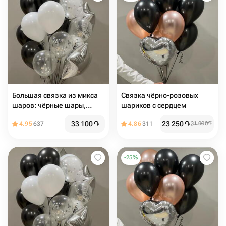
Большая связка из микса
Связка чёрно-розовых
шаров: чёрные шары,
шариков с сердцем
белые, прозрачные,
33 100
֏
23 250
֏
4.95
637
4.86
311
31 000
֏
серебро
-
25
%