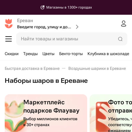
Магазины в 1300+ городах
Ереван
Введите город, улицу и дом доставки
Найти товары и магазины
Скидки
Тренды
Цветы
Бенто-торты
Клубника в шоколаде
Быстрая доставка в Ереване
Воздушные шарики в Ереване
Наборы шаров в Ереване
Маркетплейс
Фото т
подарков Флаувау
отправ
Выбор миллионов клиентов
Убедитесь, 
в 30+ странах
соответств
ожиданиям