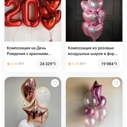
Композиция на День
Композиция из розовых
Рождения с красными
воздушных шаров в форме
цифрами и сердцами
сердца 10шт
24 329
֏
19 984
֏
4.90
971
4.90
971