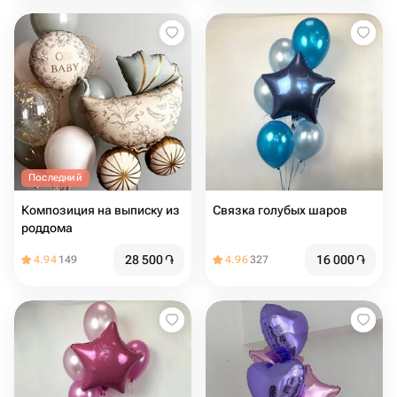
Последний
Композиция на выписку из
Связка голубых шаров
роддома
28 500
֏
16 000
֏
4.94
149
4.96
327