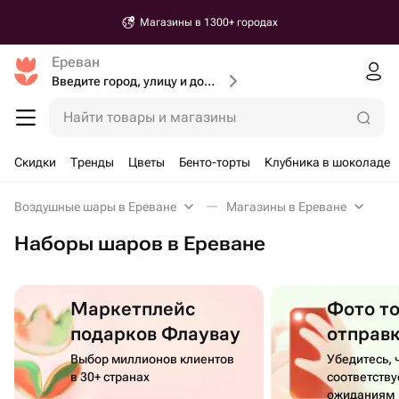
Магазины в 1300+ городах
Ереван
Введите город, улицу и дом доставки
Найти товары и магазины
Скидки
Тренды
Цветы
Бенто-торты
Клубника в шоколаде
Воздушные шары в Ереване
Магазины в Ереване
Наборы шаров в Ереване
Маркетплейс
Фото т
подарков Флаувау
отправ
Выбор миллионов клиентов
Убедитесь, 
в 30+ странах
соответств
ожиданиям