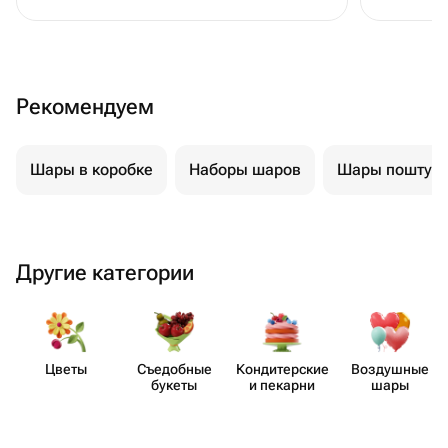
Рекомендуем
Шары в коробке
Наборы шаров
Шары поштуч
Другие категории
Цветы
Съедобные
Кондит​ерские
Воздушные
букеты
и пекарни
шары