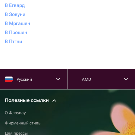
В Егвард
В Зовуни
В Мргашен
В Прошян
В Птгни
Русский
AMD
Полезные ссылки
О Флаувау
Фирменный стиль
Для прессы