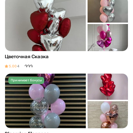
Цветочная Сказка
֏
֏
֏
5.00
4
Принимает бонусы