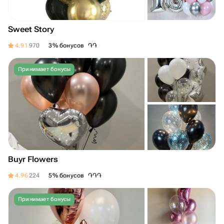
Sweet Story
֏
֏
4.91
970
3% бонусов
Принимает бонусы
Buyr Flowers
֏
֏
֏
4.96
224
5% бонусов
Принимает бонусы