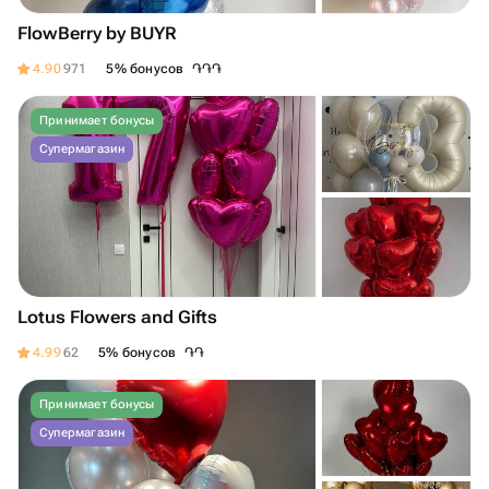
FlowBerry by BUYR
֏
֏
֏
4.90
971
5% бонусов
Принимает бонусы
Супермагазин
Lotus Flowers and Gifts
֏
֏
4.99
62
5% бонусов
Принимает бонусы
Супермагазин