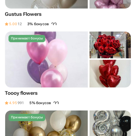
Gustus Flowers
֏
֏
5.00
12
3% бонусов
Принимает бонусы
Toooy flowers
֏
֏
4.95
991
5% бонусов
Принимает бонусы