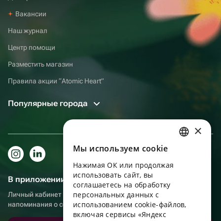
Вакансии
Наш журнал
Центр помощи
Разместить магазин
Правила акции “Atomic Heart”
Популярные города
×
Мы используем сookie
RUSSIAN
Нажимая ОК или продолжая
ENGLISH
использовать сайт, вы
В приложении еще удобнее!
UKRAINIAN
соглашаетесь на обработку
персональных данных с
Личный кабинет получателя, больше бонусов за покупки и
PORTUGUESE
использованием cookie-файлов,
напоминания о событиях
включая сервисы «Яндекс
SPANISH