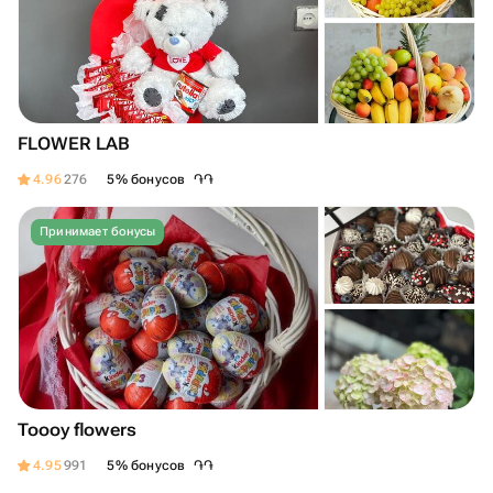
FLOWER LAB
֏
֏
4.96
276
5% бонусов
Принимает бонусы
Toooy flowers
֏
֏
4.95
991
5% бонусов