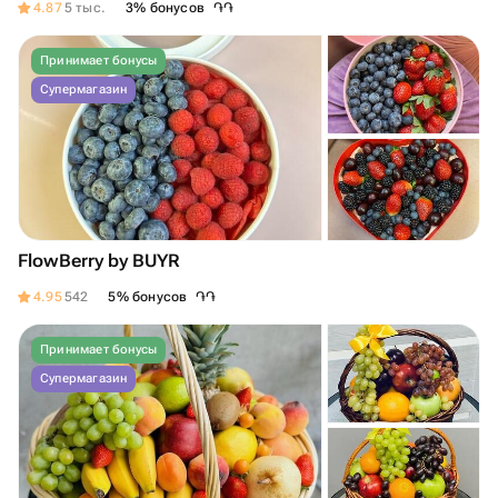
֏
֏
4.87
5 тыс.
3% бонусов
Принимает бонусы
Супермагазин
FlowBerry by BUYR
֏
֏
4.95
542
5% бонусов
Принимает бонусы
Супермагазин