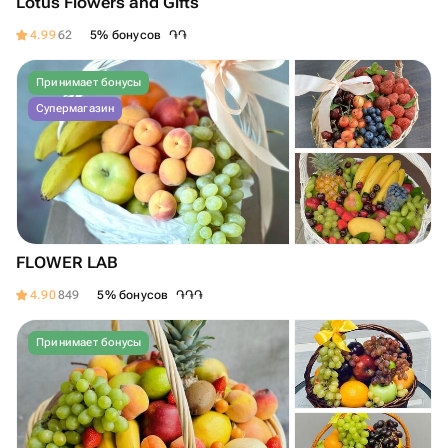
Lotus Flowers and Gifts
֏
֏
4.99
62
5% бонусов
Принимает бонусы
Супермагазин
FLOWER LAB
֏
֏
֏
4.90
849
5% бонусов
Принимает бонусы