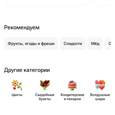
подробно
возникши
рекоменд
Рекомендуем
Фрукты, ягоды и фреши
Сладости
Мёд
Ор
Другие категории
Цветы
Съедобные
Кондит​ерские
Воздушные
букеты
и пекарни
шары