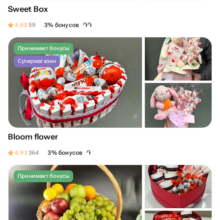
Sweet Box
֏
֏
4.68
59
3% бонусов
Принимает бонусы
Супермагазин
Bloom flower
֏
4.93
364
3% бонусов
Принимает бонусы