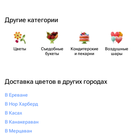
Другие категории
Цветы
Съедобные
Кондит​ерские
Воздушные
букеты
и пекарни
шары
Доставка цветов в других городах
В Ереване
В Нор Харберд
В Касах
В Канакераван
В Мерцаван