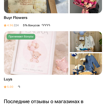
Buyr Flowers
֏
֏
֏
֏
4.96
224
5% бонусов
Принимает бонусы
Luys
֏
5.00
Последние отзывы о магазинах в