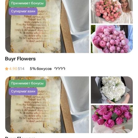
Принимает бонусы
Супермагазин
Buyr Flowers
֏
֏
֏
֏
4.90
514
5% бонусов
Принимает бонусы
Супермагазин