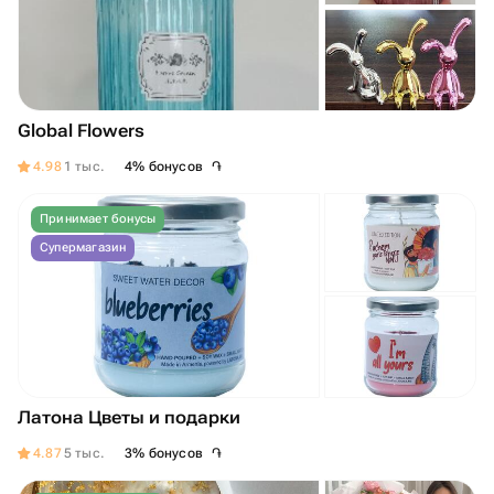
Global Flowers
֏
4.98
1 тыс.
4% бонусов
Принимает бонусы
Супермагазин
Латона Цветы и подарки
֏
4.87
5 тыс.
3% бонусов