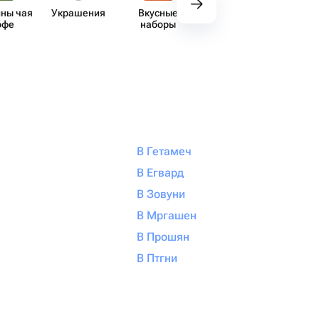
ны чая
Украшения
Вкусные
Декор
Аксе​
офе
наборы
В Гетамеч
В Егвард
В Зовуни
В Мргашен
В Прошян
В Птгни