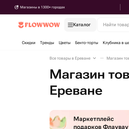
Магазины в 1300+ городах
Каталог
Найти това
Скидки
Тренды
Цветы
Бенто-торты
Клубника в ш
Все товары в Ереване
Магазин то
Магазин тов
Ереване
Маркетплейс
подарков Флаувау