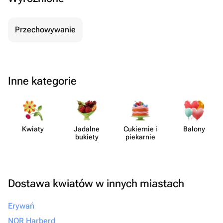
Przechowywanie
Inne kategorie
Kwiaty
Jadalne
Cukiernie i
Balony
bukiety
piekarnie
Dostawa kwiatów w innych miastach
Erywań
NOR Harberd