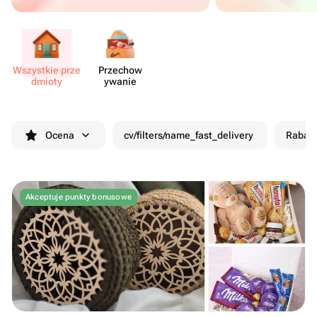
Wszystkie prze​
Przechow​
dmioty
ywanie
Ocena
cv/filters/name_fast_delivery
Rabat
Akceptuje punkty bonusowe