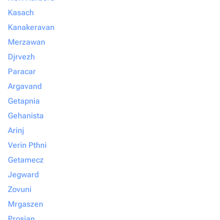
Kasach
Kanakeravan
Merzawan
Djrvezh
Paracar
Argavand
Getapnia
Gehanista
Arinj
Verin Pthni
Getamecz
Jegward
Zovuni
Mrgaszen
Prosjan