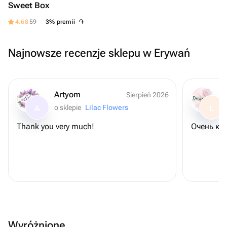
Sweet Box
֏
4.68
59
3% premii
Najnowsze recenzje sklepu w Erywań
Artyom
Sierpień 2026
o sklepie
Lilac Flowers
A
L
Thank you very much!
Очень кр
Wyróżnione