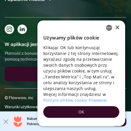
×
Używamy plików cookie
RUSSIAN
W aplikacji jest to jeszcze wygodniejsze!
Klikając OK lub kontynuując
ENGLISH
korzystanie z tej strony internetowej,
Płatność z bonusami, samodzielna dostawa, wygodny czat z
UKRAINIAN
wyrażasz zgodę na przetwarzanie
pomocą techniczną
swoich danych osobowych przy
PORTUGUESE
użyciu plików cookie, w tym usług
Pobierz aplikację
„Yandex Metrica” i „Top Mail.ru”, w
SPANISH
celu analizy korzystania ze strony i
ulepszania naszych usług.
HUNGARIAN
Więcej informacji znajdziesz w
© Flowwow, inc
ITALIAN
Polityce plików cookie Flowwow
Warunki użytkowania
FRENCH
OK
Polityka prywatności
TURKISH
Rabat 20% na pierwsze zamówienie!
Otwórz
Pobierz aplikację i skorzystaj z promocji
GERMAN