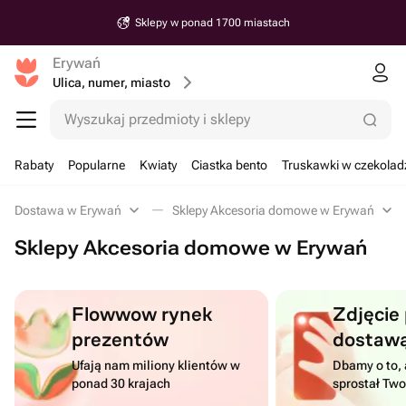
Sklepy w ponad 1700 miastach
Erywań
Ulica, numer, miasto
Wyszukaj przedmioty i sklepy
Rabaty
Popularne
Kwiaty
Ciastka bento
Truskawki w czekolad
Dostawa w Erywań
Sklepy Akcesoria domowe w Erywań
Sklepy Akcesoria domowe w Erywań
Flowwow rynek
Zdjęcie
prezentów
dostaw
Ufają nam miliony klientów w
Dbamy o to, 
ponad 30 krajach
sprostał Tw