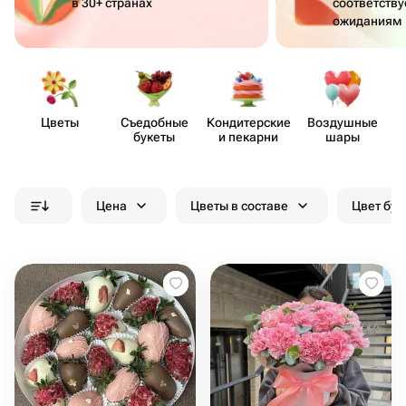
в 30+ странах
соответств
ожиданиям
Цветы
Съедобные
Кондит​ерские
Воздушные
букеты
и пекарни
шары
Цена
Цветы в составе
Цвет бук