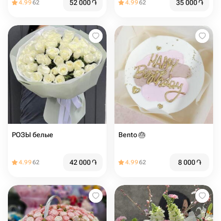
52 000
֏
35 000
֏
4.99
62
4.99
62
РОЗЫ белые
Bento 🎂
42 000
֏
8 000
֏
4.99
62
4.99
62