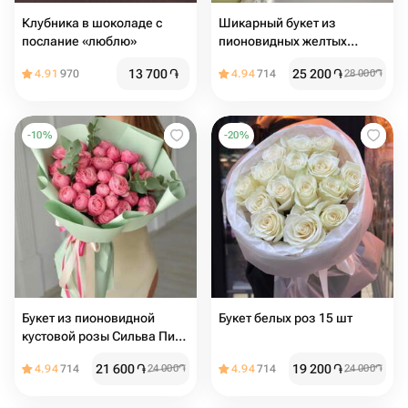
Клубника в шоколаде с
Шикарный букет из
послание «люблю»
пионовидных желтых
кустовых роз и эустомы
13 700
֏
25 200
֏
4.91
970
4.94
714
28 000
֏
-
10
%
-
20
%
Букет из пионовидной
Букет белых роз 15 шт
кустовой розы Сильва Пинк
и эвкалипта в нежной
21 600
֏
19 200
֏
4.94
714
24 000
֏
4.94
714
24 000
֏
упаковке