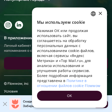
×
Мы используем сookie
RUSSIAN
Нажимая ОК или продолжая
ENGLISH
использовать сайт, вы
В приложении еще удобнее!
UKRAINIAN
соглашаетесь на обработку
персональных данных с
Личный кабинет получателя, больше бонусов за покупки и
PORTUGUESE
использованием cookie-файлов,
напоминания о событиях
включая сервисы «Яндекс
SPANISH
Метрика» и «Top Mail.ru», для
Скачать приложение
анализа использования и
HUNGARIAN
улучшения работы сервисов.
ITALIAN
Более подробная информация
представлена в
Политике в
FRENCH
© Flowwow, inc
отношении файлов cookie Flowwow
TURKISH
Условия
OK
GERMAN
Обработка персональных данных
Скидка 20% на первый заказ!
Открыть
Забирайте промокод в приложении!
POLISH