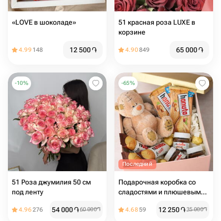
«LOVE в шоколаде»
51 красная роза LUXE в
корзине
12 500
֏
65 000
֏
4.99
148
4.90
849
-
10
%
-
65
%
Последний
51 Роза джумилия 50 см
Подарочная коробка со
под ленту
сладостями и плюшевым
мишкой
54 000
֏
12 250
֏
4.96
276
60 000
֏
4.68
59
35 000
֏