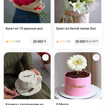
Букет из 15 красных роз️
Букет из белой лилии 3шт
20 000
֏
30 000
֏
4.90
849
4.96
327
40 000
֏
Кружка с сердечками на
8 Марта