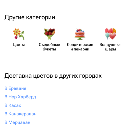
Другие категории
Цветы
Съедобные
Кондит​ерские
Воздушные
букеты
и пекарни
шары
Доставка цветов в других городах
В Ереване
В Нор Харберд
В Касах
В Канакераван
В Мерцаван