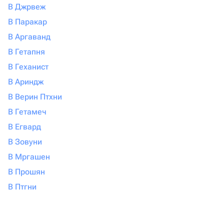
В Джрвеж
В Паракар
В Аргаванд
В Гетапня
В Геханист
В Ариндж
В Верин Птхни
В Гетамеч
В Егвард
В Зовуни
В Мргашен
В Прошян
В Птгни