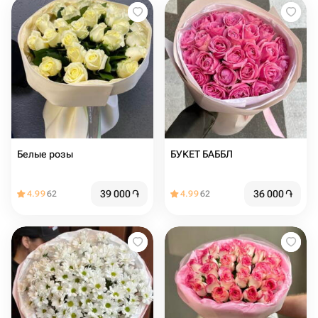
Белые розы
БУКЕТ БАББЛ
39 000
֏
36 000
֏
4.99
62
4.99
62