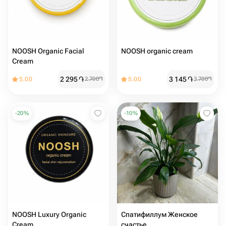
NOOSH Organic Facial
NOOSH organic cream
Cream
2 295
֏
3 145
֏
5.00
2 700
֏
5.00
3 700
֏
-
20
%
-
10
%
NOOSH Luxury Organic
Спатифиллум Женское
Cream
счастье