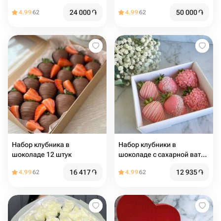
24 000
֏
50 000
֏
4.99
62
4.99
62
Набор клубника в
Набор клубники в
шоколаде 12 штук
шоколаде с сахарной ватой
6 штук
16 417
֏
12 935
֏
4.99
62
4.99
62