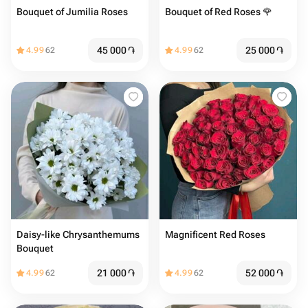
Bouquet of Jumilia Roses️
Bouquet of Red Roses 🌹
45 000
֏
25 000
֏
4.99
62
4.99
62
Daisy-like Chrysanthemums
Magnificent Red Roses
Bouquet
21 000
֏
52 000
֏
4.99
62
4.99
62