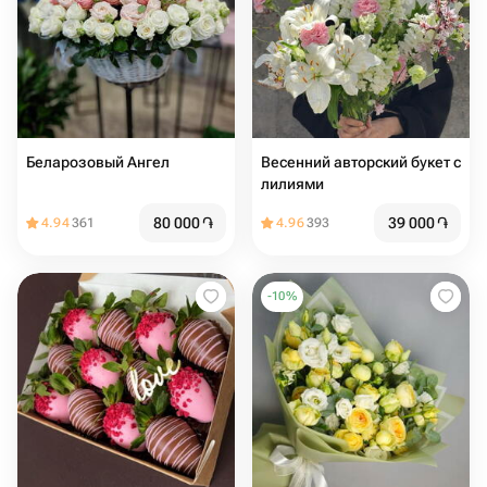
Беларозовый Ангел
Весенний авторский букет с
лилиями
80 000
֏
39 000
֏
4.94
361
4.96
393
-
10
%