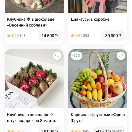
Клубника 🍓 в шоколаде
Диантусы в коробке
«Весенний соблазн»
14 500
֏
30 000
֏
4.99
148
4.96
393
-
25
%
Клубника в шоколаде 9
Корзина с фруктами «Фреш
штук подарок на 8 марта
Фрут»
маме
18 000
֏
54 613
֏
4.96
393
4.90
849
72 817
֏