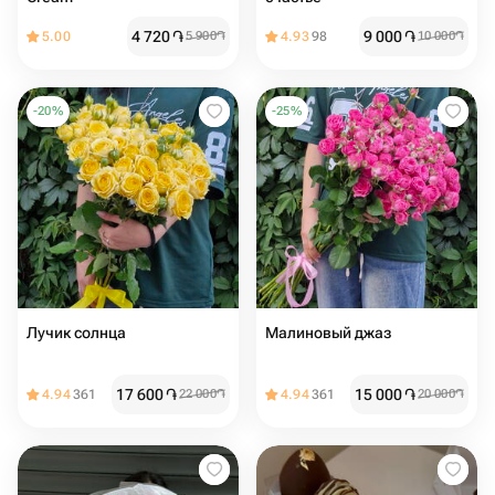
4 720
֏
9 000
֏
5.00
5 900
֏
4.93
98
10 000
֏
-
20
%
-
25
%
Лучик солнца
Малиновый джаз
17 600
֏
15 000
֏
4.94
361
22 000
֏
4.94
361
20 000
֏