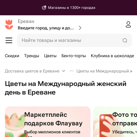
Магазины в 1300+ городах
Ереван
Введите город, улицу и дом доставки
Найти товары и магазины
Скидки
Тренды
Цветы
Бенто-торты
Клубника в шоколаде
Доставка цветов в Ереване
Цветы на Международный жен
Цветы на Международный женский
день в Ереване
Маркетплейс
Фото т
подарков Флаувау
отправ
Выбор миллионов клиентов
Убедитесь, 