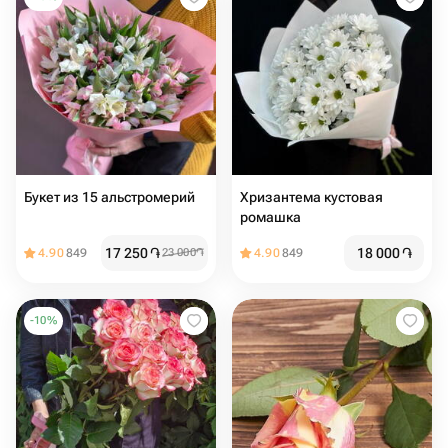
Букет из 15 альстромерий️️️️️
Хризантема кустовая
ромашка
17 250
֏
18 000
֏
4.90
849
23 000
֏
4.90
849
-
10
%