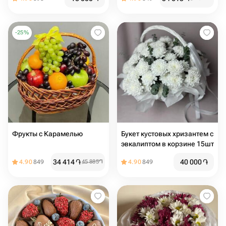
-
25
%
Фрукты с Карамелью
Букет кустовых хризантем с
эвкалиптом в корзине 15шт
34 414
֏
40 000
֏
4.90
849
45 885
֏
4.90
849