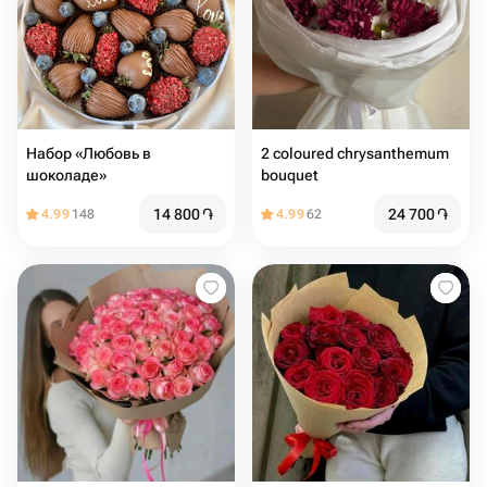
Набор «Любовь в
2 coloured chrysanthemum
шоколаде»
bouquet
14 800
֏
24 700
֏
4.99
148
4.99
62