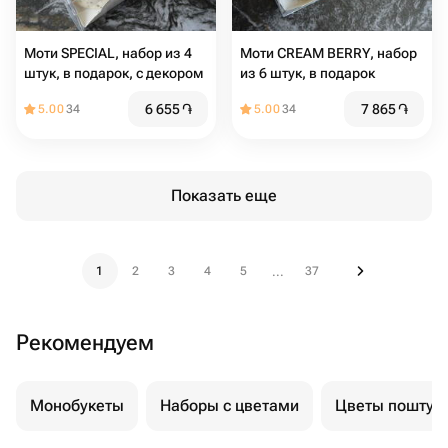
Моти SPECIAL, набор из 4
Моти CREAM BERRY, набор
штук, в подарок, с декором
из 6 штук, в подарок
6 655
֏
7 865
֏
5.00
34
5.00
34
Показать еще
1
2
3
4
5
37
...
Рекомендуем
Монобукеты
Наборы с цветами
Цветы поштуч