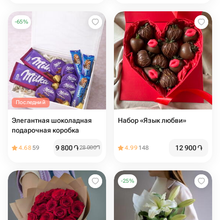
-
65
%
Последний
Элегантная шоколадная
Набор «Язык любви»
подарочная коробка
9 800
֏
12 900
֏
4.68
59
28 000
֏
4.99
148
-
25
%