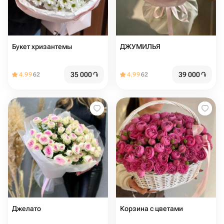
Букет хризантемы
ДЖУМИЛЬЯ
35 000
֏
39 000
֏
4.99
62
4.99
62
Джелато
Корзина с цветами