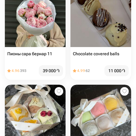
Пионы сара бернар 11
Chocolate covered balls
39 000
֏
11 000
֏
4.96
393
4.99
62