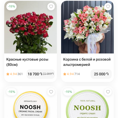
-
15
%
Красные кустовые розы
Корзина с белой и розовой
(80см)
альстромерией
18 700
֏
25 000
֏
4.94
361
22 000
֏
4.94
714
-
15
%
-
15
%