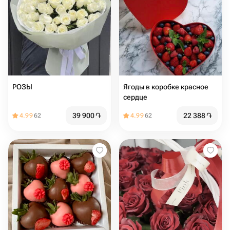
РОЗЫ
Ягоды в коробке красное
сердце
39 900
֏
22 388
֏
4.99
62
4.99
62