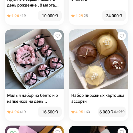
день рождение , 8 марта
сестре, маме, бабушке
10 000
֏
24 000
֏
4.96
419
4.29
25
Милый набор из бенто и 5
Набор пирожных картошка
капкейков на день
ассорти
рождение, birthday
16 500
֏
6 080
֏
4.96
419
4.95
163
6 400
֏
-
25
%