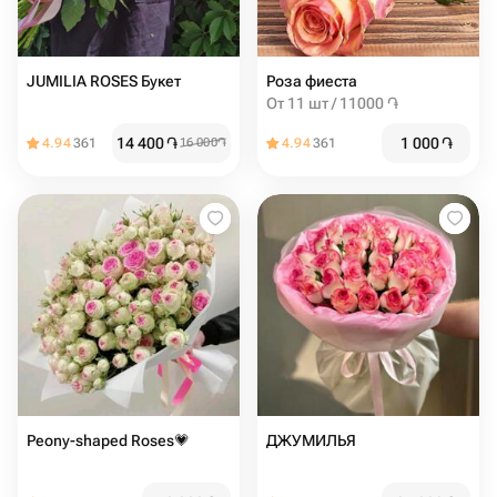
JUMILIA ROSES Букет
Роза фиеста
От 11 шт / 11000 ֏
14 400
֏
1 000
֏
4.94
361
16 000
֏
4.94
361
Peony-shaped Roses💗
ДЖУМИЛЬЯ