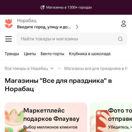
Магазины в 1300+ городах
Норабац
Введите город, улицу и дом доставки
Найти товары и магазины
Тренды
Цветы
Бенто-торты
Клубника в шоколаде
Все товары в Норабац
Магазины все для праздника в Но
Магазины "Все для праздника" в
Норабац
Маркетплейс
Фото т
подарков Флаувау
отправ
Выбор миллионов клиентов
Убедитесь, 