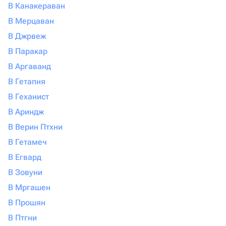
В Канакераван
В Мерцаван
В Джрвеж
В Паракар
В Аргаванд
В Гетапня
В Геханист
В Ариндж
В Верин Птхни
В Гетамеч
В Егвард
В Зовуни
В Мргашен
В Прошян
В Птгни