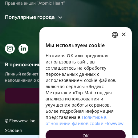
Правила акции “Atomic Heart”
Популярные города
×
Мы используем сookie
RUSSIAN
Нажимая ОК или продолжая
ENGLISH
использовать сайт, вы
В приложении еще удобнее!
UKRAINIAN
соглашаетесь на обработку
персональных данных с
Личный кабинет получателя, больше бонусов за покупки и
PORTUGUESE
использованием cookie-файлов,
напоминания о событиях
включая сервисы «Яндекс
SPANISH
Метрика» и «Top Mail.ru», для
Скачать приложение
анализа использования и
HUNGARIAN
улучшения работы сервисов.
ITALIAN
Более подробная информация
представлена в
Политике в
FRENCH
© Flowwow, inc
отношении файлов cookie Flowwow
TURKISH
Условия
OK