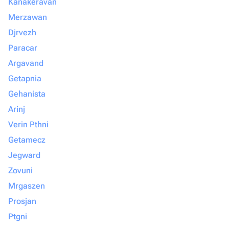
Kanakeravan
Merzawan
Djrvezh
Paracar
Argavand
Getapnia
Gehanista
Arinj
Verin Pthni
Getamecz
Jegward
Zovuni
Mrgaszen
Prosjan
Ptgni