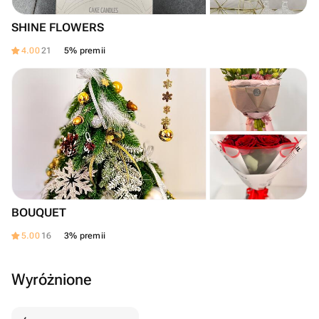
SHINE FLOWERS
4.00
21
5% premii
BOUQUET
5.00
16
3% premii
Wyróżnione