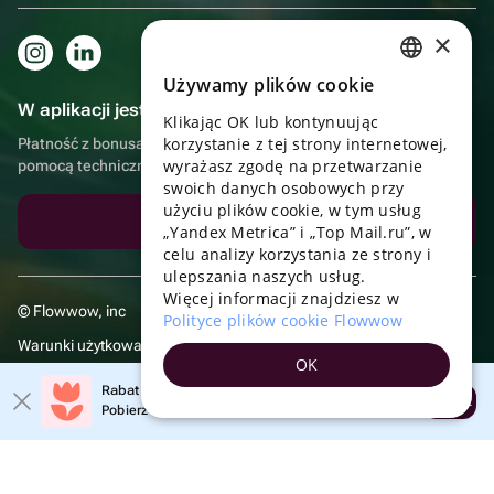
×
Używamy plików cookie
RUSSIAN
W aplikacji jest to jeszcze wygodniejsze!
Klikając OK lub kontynuując
ENGLISH
korzystanie z tej strony internetowej,
Płatność z bonusami, samodzielna dostawa, wygodny czat z
UKRAINIAN
wyrażasz zgodę na przetwarzanie
pomocą techniczną
swoich danych osobowych przy
PORTUGUESE
użyciu plików cookie, w tym usług
Pobierz aplikację
„Yandex Metrica” i „Top Mail.ru”, w
SPANISH
celu analizy korzystania ze strony i
ulepszania naszych usług.
HUNGARIAN
Więcej informacji znajdziesz w
© Flowwow, inc
ITALIAN
Polityce plików cookie Flowwow
Warunki użytkowania
FRENCH
OK
Polityka prywatności
TURKISH
Rabat 20% na pierwsze zamówienie!
Otwórz
Pobierz aplikację i skorzystaj z promocji
GERMAN
POLISH