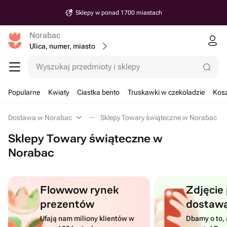
Sklepy w ponad 1700 miastach
Norabac
Ulica, numer, miasto
Wyszukaj przedmioty i sklepy
Popularne
Kwiaty
Ciastka bento
Truskawki w czekoladzie
Kosz
Dostawa w Norabac
Sklepy Towary świąteczne w Norabac
Sklepy Towary świąteczne w
Norabac
Flowwow rynek
Zdjęcie
prezentów
dostaw
Ufają nam miliony klientów w
Dbamy o to, 