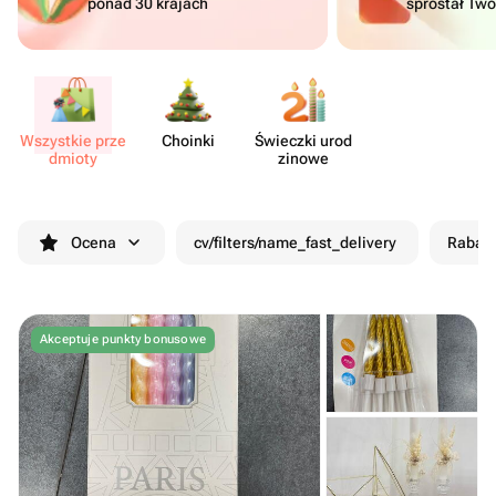
ponad 30 krajach
sprostał Tw
Wszystkie prze​
Choinki
Świeczki urod​
dmioty
zinowe
Ocena
cv/filters/name_fast_delivery
Rabat
Akceptuje punkty bonusowe