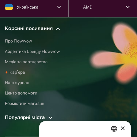
Українська
AMD
Корсині посилання
Про Flowwow
Айдентика бренду Flowwow
Медіа та партнерства
Карʼєра
Наш журнал
Центр допомоги
Розмістити магазин
Популярні міста
×