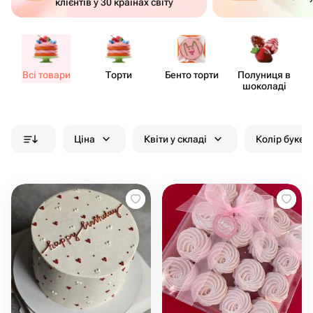
клієнтів у 30 країнах світу
Всі товари
Торти
Бенто торти
Полуниця в
шоколаді
Ціна
Квіти у складі
Колір букет