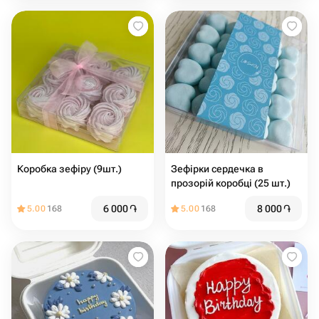
Коробка зефіру (9шт.)
Зефірки сердечка в
прозорій коробці (25 шт.)
6 000
֏
8 000
֏
5.00
168
5.00
168