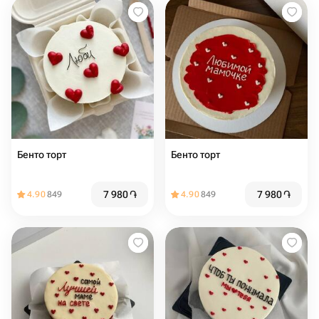
Бенто торт
Бенто торт
7 980
֏
7 980
֏
4.90
849
4.90
849