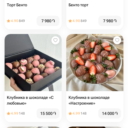
Торт Бенто
Бенто торт
7 980
֏
7 980
֏
4.90
849
4.90
849
Клубника в шоколаде «С
Клубника в шоколаде
любовью»
«Настроение»
15 500
֏
14 000
֏
4.99
148
4.99
148