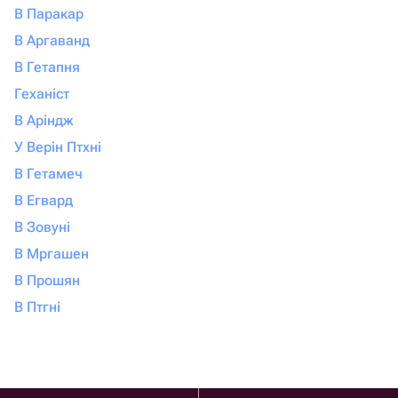
В Паракар
В Аргаванд
В Гетапня
Геханіст
В Аріндж
У Верін Птхні
В Гетамеч
В Егвард
В Зовуні
В Мргашен
В Прошян
В Птгні