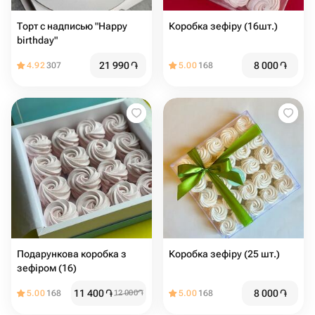
Торт с надписью "Happy
Коробка зефіру (16шт.)
birthday"
21 990
֏
8 000
֏
4.92
307
5.00
168
Подарункова коробка з
Коробка зефіру (25 шт.)
зефіром (16)
11 400
֏
8 000
֏
5.00
168
12 000
֏
5.00
168