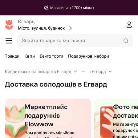
Магазини в 1700+ містах
Єгвард
Місто, вулиця, будинок
Знайти товари та магазини
Тренди
Квіти
Бенто торти
Подарункові набори
Кондитерські та пекарні в Егвард
в Егвард
Доставка солодощів в Егвард
Маркетплейс
Фото п
подарунків
достав
Flowwow
Ми гаранту
подарунок в
Нам довіряють мільйони
вашим очік