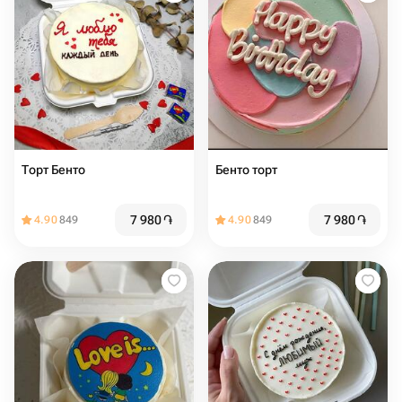
Торт Бенто
Бенто торт
7 980
֏
7 980
֏
4.90
849
4.90
849