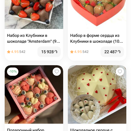
Набор из Клубники в
Набор в форме сердца из
шоколаде "Amsterdam" (9-
Клубники в шоколаде (10-
12 ягод)
12) шт
15 928
֏
22 487
֏
4.95
542
4.95
542
-
10
%
Подарочный набор
Шоколадное сердце с