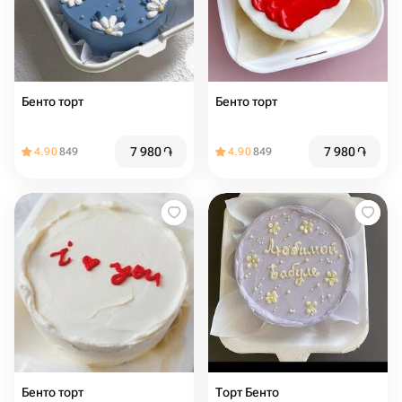
Бенто торт
Бенто торт
7 980
֏
7 980
֏
4.90
849
4.90
849
Бенто торт ️
Торт Бенто