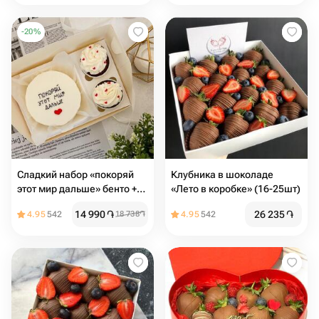
-
20
%
Сладкий набор «покоряй
Клубника в шоколаде
этот мир дальше» бенто +
«Лето в коробке» (16-25шт)
капкейки
14 990
֏
26 235
֏
4.95
542
18 738
֏
4.95
542