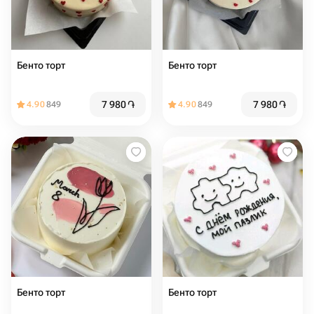
Бенто торт
Бенто торт
7 980
֏
7 980
֏
4.90
849
4.90
849
Бенто торт
Бенто торт