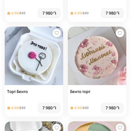
7 980
֏
7 980
֏
4.90
849
4.90
849
Торт Бенто
Бенто торт
7 980
֏
7 980
֏
4.90
849
4.90
849