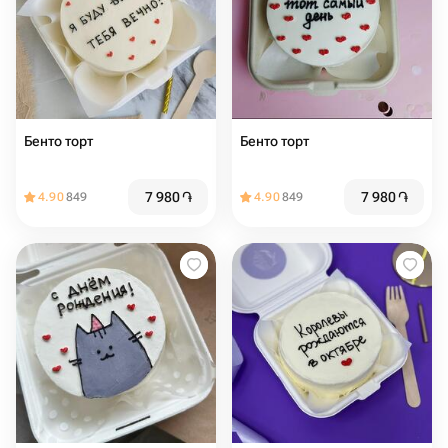
Бенто торт
Бенто торт
7 980
֏
7 980
֏
4.90
849
4.90
849