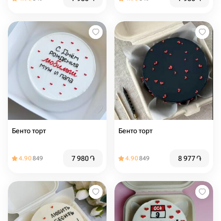
Бенто торт
Бенто торт️
7 980
֏
8 977
֏
4.90
849
4.90
849