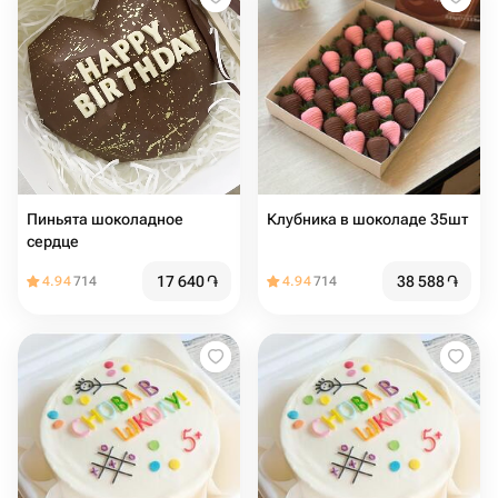
Пиньята шоколадное
Клубника в шоколаде 35шт
сердце
17 640
֏
38 588
֏
4.94
714
4.94
714