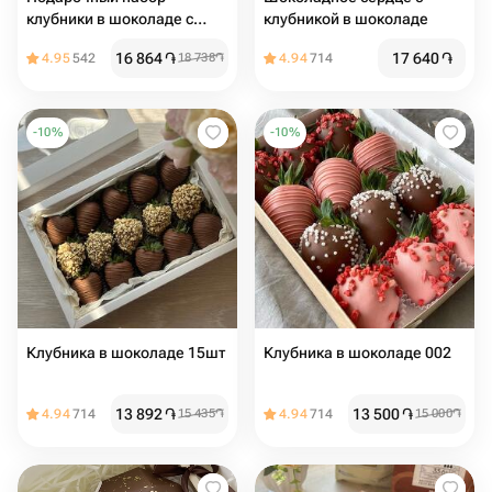
клубники в шоколаде с
клубникой в шоколаде
ягодами
16 864
֏
17 640
֏
4.95
542
18 738
֏
4.94
714
-
10
%
-
10
%
Клубника в шоколаде 15шт
Клубника в шоколаде 002
13 892
֏
13 500
֏
4.94
714
15 435
֏
4.94
714
15 000
֏