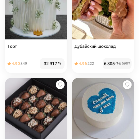
Торт
Дубайский шоколад
32 917
֏
6 305
֏
4.90
849
4.96
222
6 500
֏