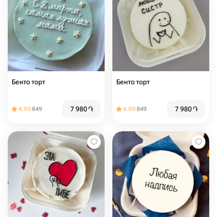
Бенто торт
Бенто торт
7 980
֏
7 980
֏
4.90
849
4.90
849