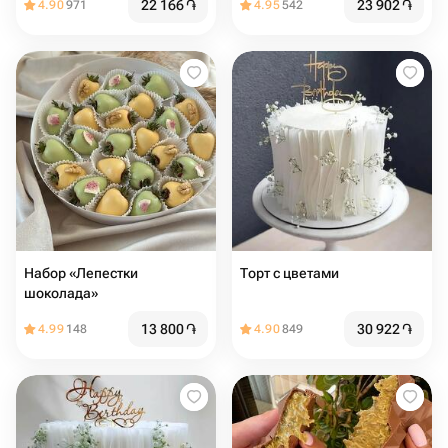
22 166
֏
23 902
֏
4.90
971
4.95
542
Набор «Лепестки
Торт с цветами
шоколада»
13 800
֏
30 922
֏
4.99
148
4.90
849