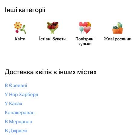
Інші категорії
Квіти
Їстівні букети
Повітряні
Живі рослини
кульки
Доставка квітів в інших містах
В Єревані
У Нор Харберд
У Касах
Канакераван
В Мерцаван
В Джрвеж