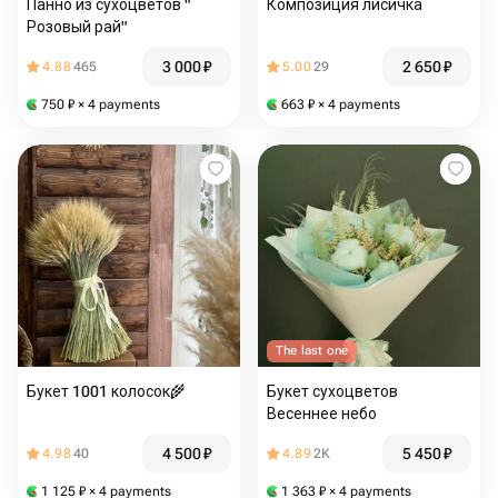
Панно из сухоцветов "
Композиция лисичка
Розовый рай"
3 000
₽
2 650
₽
4.88
465
5.00
29
750
₽
× 4 payments
663
₽
× 4 payments
The last one
Букет 1001 колосок🌾
Букет сухоцветов
Весеннее небо
4 500
₽
5 450
₽
4.98
40
4.89
2K
1 125
₽
× 4 payments
1 363
₽
× 4 payments