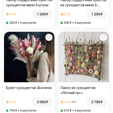
Набор подарочных букет из
Набор подарочных букетов
сухоцветов мини 3 штуки
из сухоцветов мини 3
штуки
1 200
₽
1 200
₽
5.00
5.00
300
₽
× 4 payments
300
₽
× 4 payments
Букет сухоцветов «Богиня»
Панно из сухоцветов
«Летний луг»
3 000
₽
2 700
₽
5.00
4.88
465
750
₽
× 4 payments
675
₽
× 4 payments