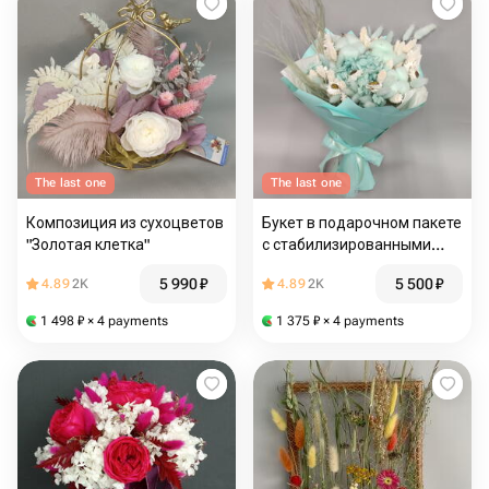
The last one
The last one
Композиция из сухоцветов
Букет в подарочном пакете
"Золотая клетка"
с стабилизированными
цветами
5 990
₽
5 500
₽
4.89
2K
4.89
2K
1 498
₽
× 4 payments
1 375
₽
× 4 payments