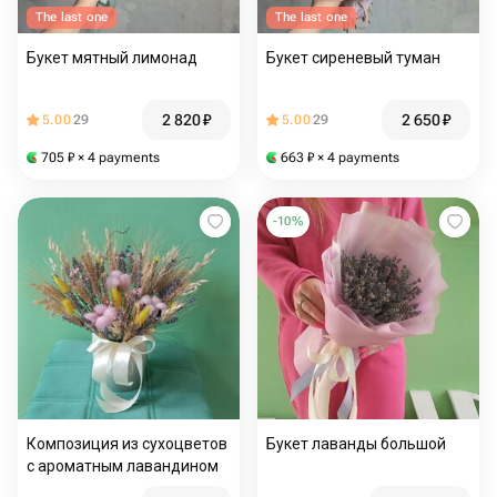
The last one
The last one
Букет мятный лимонад
Букет сиреневый туман
2 820
₽
2 650
₽
5.00
29
5.00
29
705
₽
× 4 payments
663
₽
× 4 payments
-
10
%
Композиция из сухоцветов
Букет лаванды большой
с ароматным лавандином