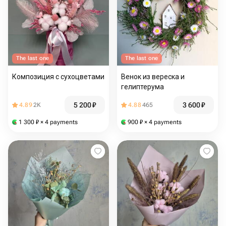
The last one
The last one
Композиция с сухоцветами
Венок из вереска и
гелиптерума
5 200
₽
3 600
₽
4.89
2K
4.88
465
1 300
₽
× 4 payments
900
₽
× 4 payments