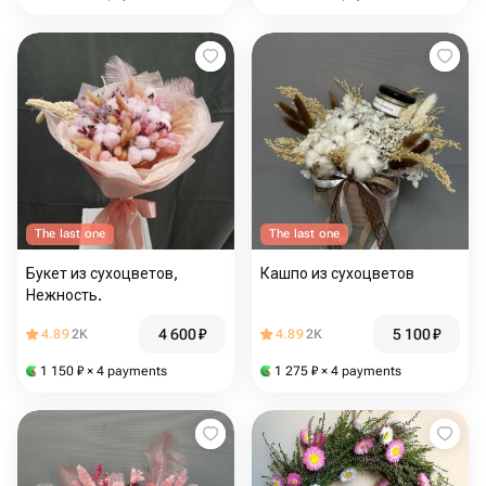
The last one
The last one
Букет из сухоцветов,
Кашпо из сухоцветов
Нежность.️
4 600
₽
5 100
₽
4.89
2K
4.89
2K
1 150
₽
× 4 payments
1 275
₽
× 4 payments