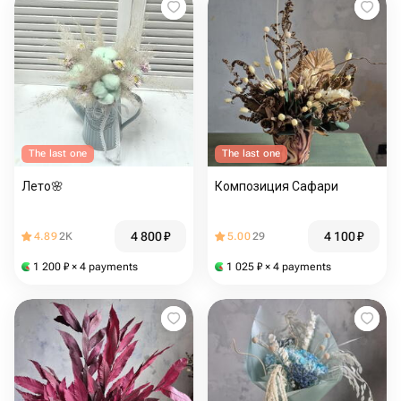
The last one
The last one
Лето🌸
Композиция Сафари
4 800
₽
4 100
₽
4.89
2K
5.00
29
1 200
₽
× 4 payments
1 025
₽
× 4 payments