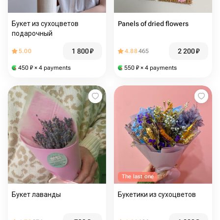
Букет из сухоцветов
Panels of dried flowers
подарочный
1 800
₽
2 200
₽
5.00
4.88
465
450
₽
× 4 payments
550
₽
× 4 payments
The last one
Букет лаванды
Букетики из сухоцветов