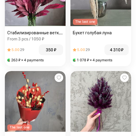
The last one
Стабилизированные ветки каштана
Букет голубая луна
From 3 pcs / 1050 ₽
350
₽
4 310
₽
5.00
29
5.00
29
263
₽
× 4 payments
1 078
₽
× 4 payments
The last one