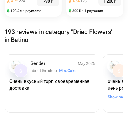
790
₽
1 200
₽
4.72
274
4.66
126
198
₽
× 4 payments
300
₽
× 4 payments
193 reviews in category "Dried Flowers"
in Batino
Sender
May 2026
about the shop
MiraCake
S
S
Очень вкусный торт, своевременная
очень вк
доставка
лень рож
шоколадн
Show more
связано (
удивлени
коржи ма
можно бы