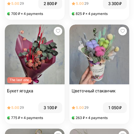
2 800
₽
3 300
₽
5.00
29
5.00
29
700
₽
× 4 payments
825
₽
× 4 payments
The last one
Букет ягодка
Цветочный стаканчик
3 100
₽
1 050
₽
5.00
29
5.00
29
775
₽
× 4 payments
263
₽
× 4 payments