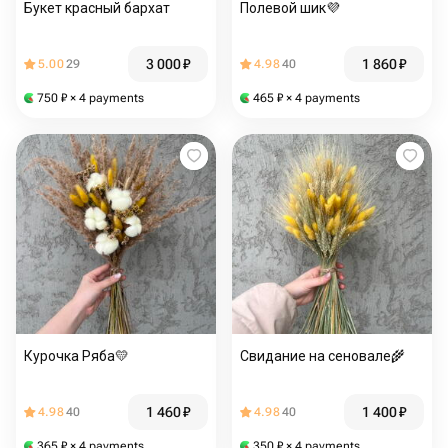
Букет красный бархат
Полевой шик💜
3 000
₽
1 860
₽
5.00
29
4.98
40
750
₽
× 4 payments
465
₽
× 4 payments
Курочка Ряба💛
Свидание на сеновале🌾
1 460
₽
1 400
₽
4.98
40
4.98
40
365
₽
× 4 payments
350
₽
× 4 payments