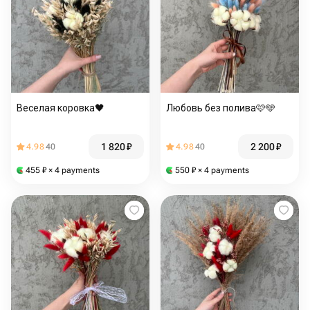
Веселая коровка🖤
Любовь без полива🩷🩵
1 820
₽
2 200
₽
4.98
40
4.98
40
455
₽
× 4 payments
550
₽
× 4 payments