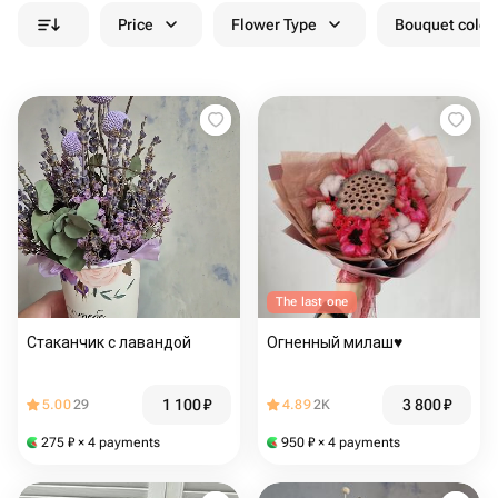
Price
Flower Type
Bouquet colou
The last one
Стаканчик с лавандой
Огненный милаш♥️
1 100
₽
3 800
₽
5.00
29
4.89
2K
275
₽
× 4 payments
950
₽
× 4 payments