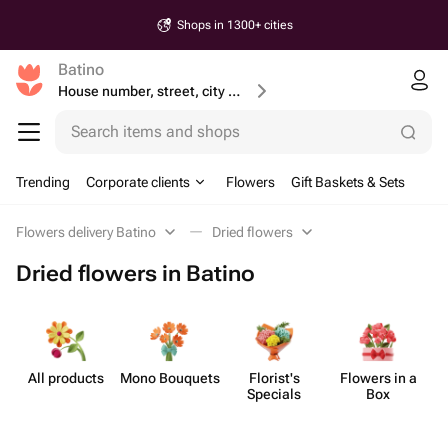
Shops in 1300+ cities
Batino
House number, street, city or postcode
Search items and shops
Trending
Corporate clients
Flowers
Gift Baskets & Sets
Flowers delivery Batino
Dried flowers
Dried flowers in Batino
All products
Mono Bouquets
Florist's
Flowers in a
D
Specials
Box