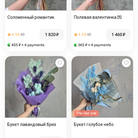
Соломенный романтик
Полевая валентинка 💌
1 820
₽
1 460
₽
4.98
40
4.98
40
455
₽
× 4 payments
365
₽
× 4 payments
The last one
Букет лавандовый бриз
Букет голубое небо