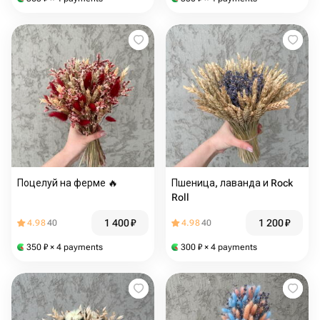
Поцелуй на ферме 🔥
Пшеница, лаванда и Rock
Roll
1 400
₽
1 200
₽
4.98
40
4.98
40
350
₽
× 4 payments
300
₽
× 4 payments