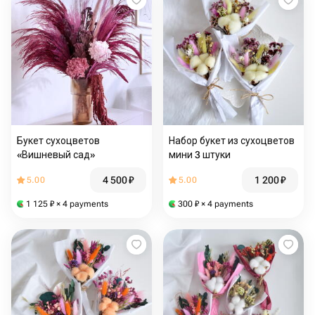
Букет сухоцветов
Набор букет из сухоцветов
«Вишневый сад»
мини 3 штуки
4 500
₽
1 200
₽
5.00
5.00
1 125
₽
× 4 payments
300
₽
× 4 payments