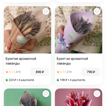
Букетик ароматной
Букет из ароматной
лаванды
лаванды
890
₽
790
₽
4.72
274
4.72
274
223
₽
× 4 payments
198
₽
× 4 payments