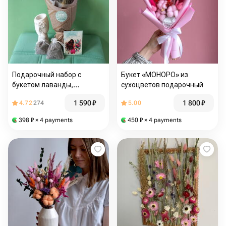
Подарочный набор с
Букет «МОНОРО» из
букетом лаванды,
сухоцветов подарочный
аромасаше и вазой
1 590
₽
1 800
₽
4.72
274
5.00
398
₽
× 4 payments
450
₽
× 4 payments