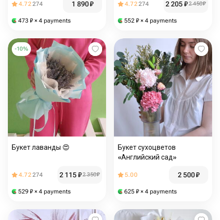
1 890
₽
2 205
₽
4.72
274
4.72
274
2 450
₽
473
₽
× 4 payments
552
₽
× 4 payments
-
10
%
Букет лаванды 😍
Букет сухоцветов
«Английский сад»
2 115
₽
2 500
₽
4.72
274
2 350
₽
5.00
529
₽
× 4 payments
625
₽
× 4 payments