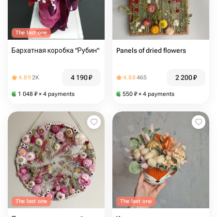
The last one
Бархатная коробка "Рубин"
Panels of dried flowers
4 190
₽
2 200
₽
4.89
2K
4.88
465
1 048
₽
× 4 payments
550
₽
× 4 payments
The last one
The last one