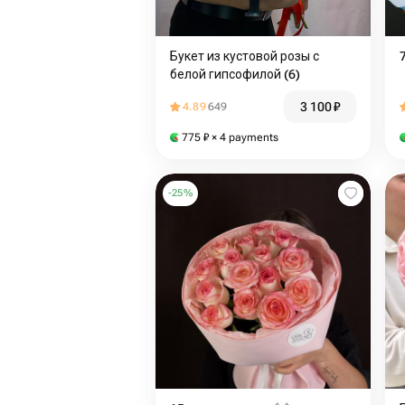
Букет из кустовой розы с
белой гипсофилой (6)
3 100
₽
4.89
649
775
₽
× 4 payments
-
25
%