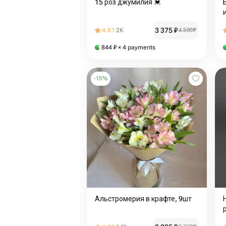
15 роз джумилия 💓
3 375
₽
4.81
2K
4 500
₽
844
₽
× 4 payments
-
15
%
Альстромерия в крафте, 9шт