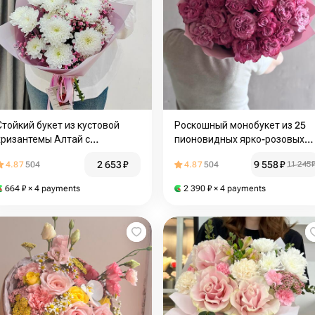
Стойкий букет из кустовой
Роскошный монобукет из 25
хризантемы Алтай с
пионовидных ярко-розовых
гипсофилой
роз кантри блю XL
2 653
₽
9 558
₽
4.87
504
4.87
504
11 245
664
₽
× 4 payments
2 390
₽
× 4 payments