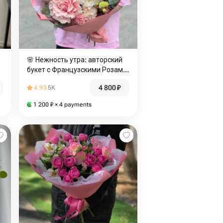
🌸 Нежность утра: авторский
букет с Французскими Розами,
кустовой Хризантемой,
4 800
₽
4.93
5K
Диантусами, Эустомой и
Эвкалиптом
1 200
₽
× 4 payments