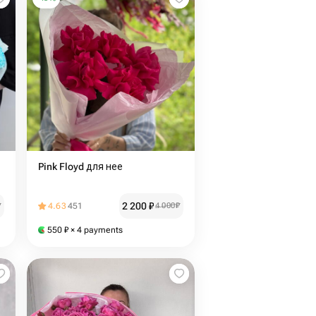
Pink Floyd для нее ️
2 200
₽
₽
4.63
451
4 000
₽
550
₽
× 4 payments