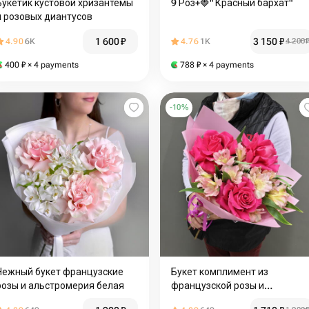
Букетик кустовой хризантемы
9 Роз+🍓️" Красный бархат"
и розовых диантусов
1 600
₽
3 150
₽
4.90
6K
4.76
1K
4 200
400
₽
× 4 payments
788
₽
× 4 payments
-
10
%
Нежный букет французские
Букет комплимент из
розы и альстромерия белая
французской розы и
альстромерии