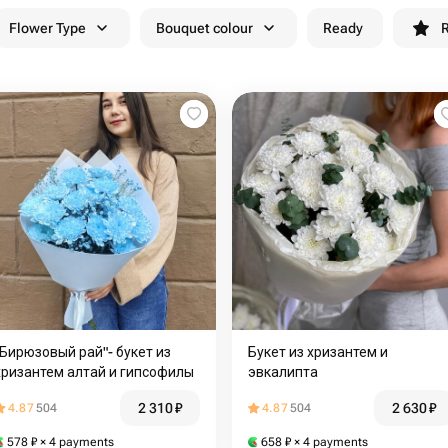
Flower Type
Bouquet colour
Ready
R
"Бирюзовый рай"- букет из
Букет из хризантем и
хризантем алтай и гипсофилы
эвкалипта
2 310
₽
2 630
₽
4.87
504
4.87
504
578
₽
× 4 payments
658
₽
× 4 payments