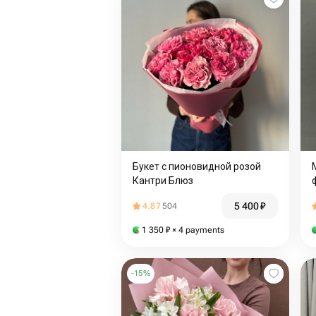
Букет с пионовидной розой
Кантри Блюз
5 400
₽
4.87
504
1 350
₽
× 4 payments
-
15
%