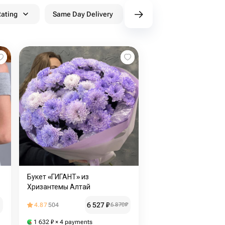
ating
Same Day Delivery
Discounts
WowPa
Букет «ГИГАНТ» из
Хризантемы Алтай
6 527
₽
4.87
504
6 870
₽
1 632
₽
× 4 payments