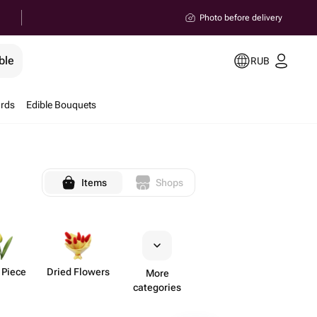
Photo before delivery
ble
RUB
ards
Edible Bouquets
Items
Shops
 Piece
Dried Flowers
More
categories