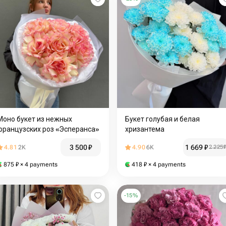
Моно букет из нежных
Букет голубая и белая
французских роз «Эсперанса»
хризантема
3 500
₽
1 669
₽
4.81
2K
4.90
6K
2 225
875
₽
× 4 payments
418
₽
× 4 payments
-
15
%