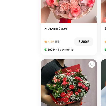
T
Ягодный букет
3 200
₽
4.89
353
800
₽
× 4 payments