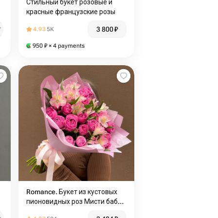
Стильный букет розовые и
красные французские розы
3 800
₽
₽
4.93
5K
950
₽
× 4 payments
Romance. Букет из кустовых
пионовидных роз Мисти баблс
и альстромерий