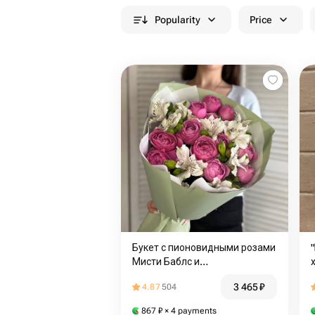
Popularity
Price
Букет с пионовидными розами
Мисти Баблс и
альстромериями
3 465
₽
4.87
504
867
₽
× 4 payments