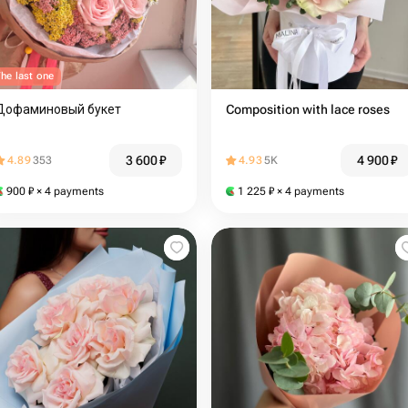
he last one
Дофаминовый букет
Composition with lace roses
3 600
₽
4 900
₽
4.89
353
4.93
5K
900
₽
× 4 payments
1 225
₽
× 4 payments