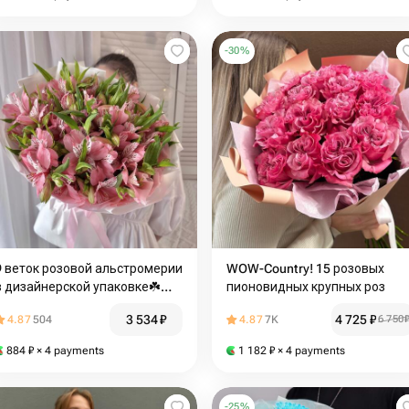
-
30
%
9 веток розовой альстромерии
WOW-Country! 15 розовых
в дизайнерской упаковке☘️
пионовидных крупных роз
Размер S
3 534
₽
4 725
₽
4.87
504
4.87
7K
6 750
884
₽
× 4 payments
1 182
₽
× 4 payments
-
25
%