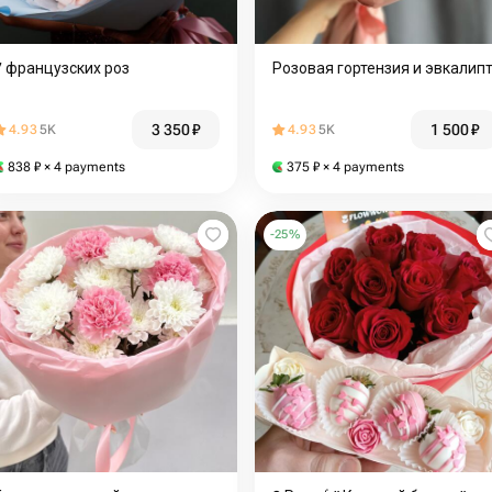
7 французских роз
Розовая гортензия и эвкалип
3 350
₽
1 500
₽
4.93
5K
4.93
5K
838
₽
× 4 payments
375
₽
× 4 payments
-
25
%