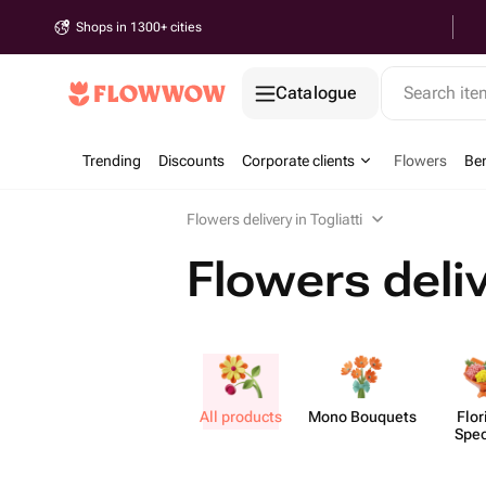
Shops in 1300+ cities
Catalogue
Search it
Trending
Discounts
Corporate clients
Flowers
Be
Flowers delivery in Togliatti
Flowers deliv
All products
Mono Bouquets
Flor
Spec