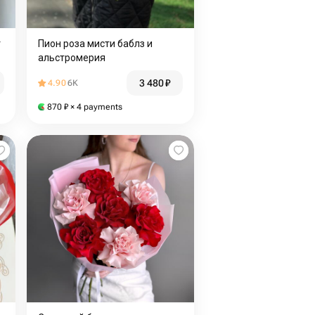
т
Пион роза мисти баблз и
альстромерия
3 480
₽
4.90
6K
870
₽
× 4 payments