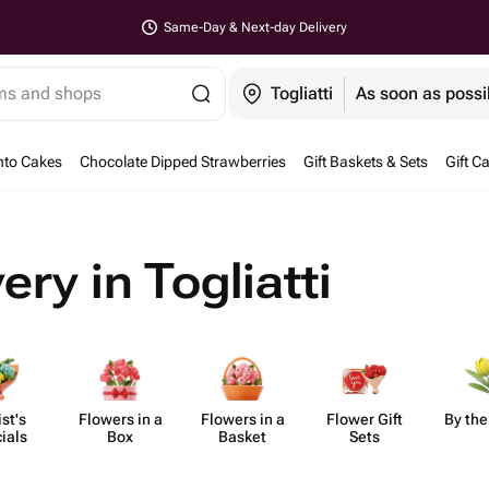
Same-Day & Next-day Delivery
ems and shops
Togliatti
As soon as possi
nto Cakes
Chocolate Dipped Strawberries
Gift Baskets & Sets
Gift C
ery in Togliatti
ist's
Flowers in a
Flowers in a
Flower Gift
By the
ials
Box
Basket
Sets