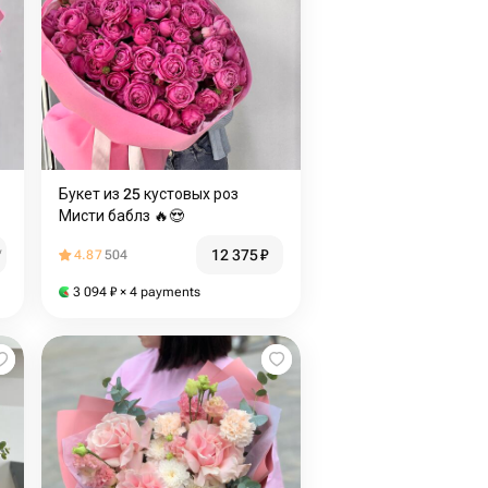
Букет из 25 кустовых роз
Мисти баблз 🔥😍
12 375
₽
₽
4.87
504
3 094
₽
× 4 payments