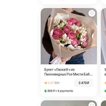
Букет «Ласка🌸» из
Пионовидных Роз Мисти Баблс
🌷 и белой Альстромерии🪷
3 470
₽
4.87
504
868
₽
× 4 payments