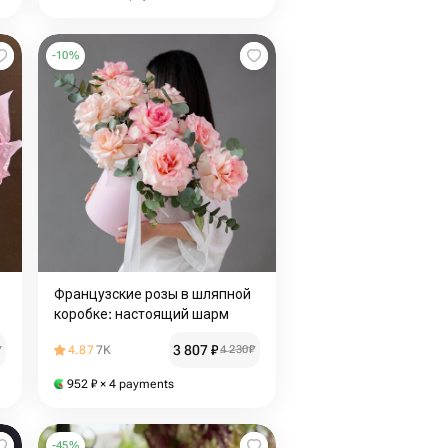
-
10
%
Французские розы в шляпной
коробке: настоящий шарм
3 807
₽
₽
4.87
7K
4 230
₽
952
₽
× 4 payments
-
45
%