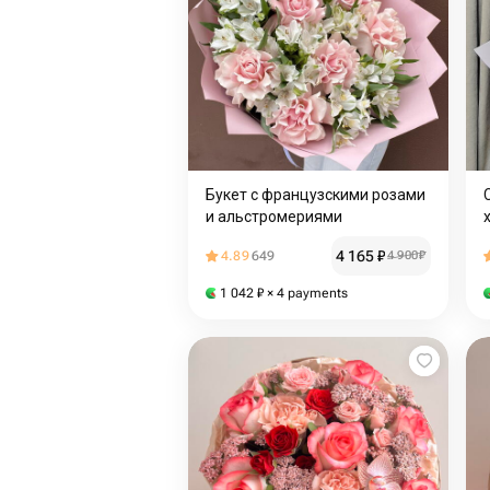
Букет с французскими розами
и альстромериями
4 165
₽
4.89
649
4 900
₽
1 042
₽
× 4 payments