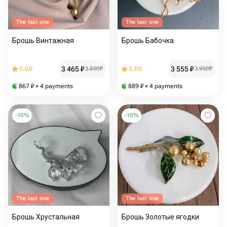
The last one
The last one
Брошь Винтажная
Брошь Бабочка
3 465
₽
3 555
₽
5.00
3 850
₽
5.00
3 950
₽
867
₽
× 4 payments
889
₽
× 4 payments
-
10
%
-
10
%
The last one
The last one
Брошь Хрустальная
Брошь Золотые ягодки