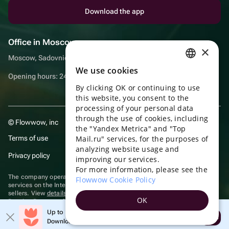
Download the app
Office in Moscow
×
Moscow, Sadovnicheskaya embankment, 9, room 2/3
We use cookies
RUSSIAN
Opening hours: 24/7
By clicking OK or continuing to use
ENGLISH
this website, you consent to the
UKRAINIAN
processing of your personal data
through the use of cookies, including
© Flowwow, inc
PORTUGUESE
the "Yandex Metrica" and "Top
Terms of use
Mail.ru" services, for the purposes of
SPANISH
analyzing website usage and
Privacy policy
improving our services.
HUNGARIAN
For more information, please see the
ITALIAN
The company operates in the information technology sector, providing
Flowwow Cookie Policy
services on the Internet for placing offers (listings) of goods for sale by
sellers. View
details of software
included in the Unified Register of
FRENCH
OK
Russian Programs for Electronic Computers and Databases.
TURKISH
Up to 10% off your first order
Recommendation technologies
are applied
Open
Download the app & get your promo
GERMAN