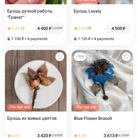
Брошь ручной работы
Брошь Lovely
"Гранат"
4 400
₽
4 500
₽
5.00
12
5 500
₽
5.00
29
1 100
₽
× 4 payments
1 125
₽
× 4 payments
-
15
%
The last one
The last one
Брошь из живых цветов
Blue Flower Brooch
3 420
₽
3 613
₽
5.00
3 600
₽
5.00
4 250
₽