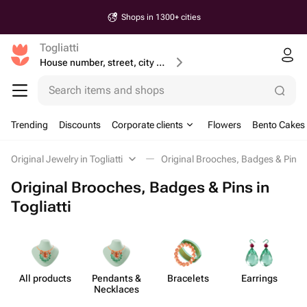
Shops in 1300+ cities
Togliatti
House number, street, city or postcode
Search items and shops
Trending
Discounts
Corporate clients
Flowers
Bento Cakes
Original Jewelry in Togliatti
Original Brooches, Badges & Pins
Original Brooches, Badges & Pins in
Togliatti
All products
Pendants &
Bracelets
Earrings
Necklaces