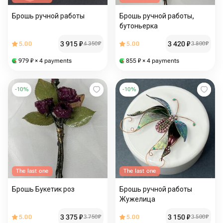
Брошь ручной работы
Брошь ручной работы,
бутоньерка
3 915
₽
3 420
₽
5.00
4 350
₽
5.00
3 800
₽
979
₽
× 4 payments
855
₽
× 4 payments
-
10
%
-
10
%
The last one
The last one
Брошь Букетик роз
Брошь ручной работы
Жужелица
3 375
₽
3 150
₽
5.00
3 750
₽
5.00
3 500
₽