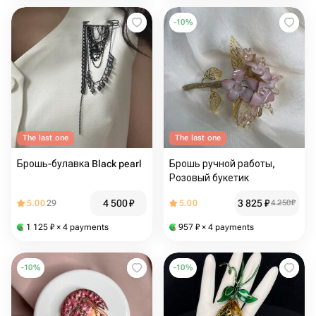
-
10
%
The last one
The last one
Брошь-булавка Black pearl
Брошь ручной работы,
Розовый букетик
4 500
₽
3 825
₽
5.00
29
5.00
4 250
₽
1 125
₽
× 4 payments
957
₽
× 4 payments
-
10
%
-
10
%