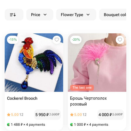
Price
Flower Type
Bouquet colou
-
15
%
-
20
%
The last one
Cockerel Brooch
Брошь Чертополох
розовый
5 950
₽
4 000
₽
5.00
12
7 000
₽
5.00
12
5 000
₽
1 488
₽
× 4 payments
1 000
₽
× 4 payments