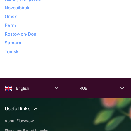
Novosibirsk
Omsk
Perm
Rostov-on-Don
Samara
Tomsk
English
RUB
Useful links
About Flowwow
Flowwow Brand Identity