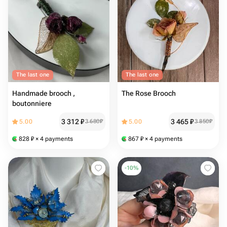
The last one
The last one
Handmade brooch ,
The Rose Brooch
boutonniere
3 312
₽
3 465
₽
5.00
3 680
₽
5.00
3 850
₽
828
₽
× 4 payments
867
₽
× 4 payments
-
10
%