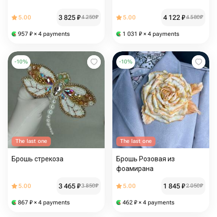
3 825
₽
4 122
₽
5.00
4 250
₽
5.00
4 580
₽
957
₽
× 4 payments
1 031
₽
× 4 payments
-
10
%
-
10
%
The last one
The last one
Брошь стрекоза
Брошь Розовая из
фоамирана
3 465
₽
1 845
₽
5.00
3 850
₽
5.00
2 050
₽
867
₽
× 4 payments
462
₽
× 4 payments