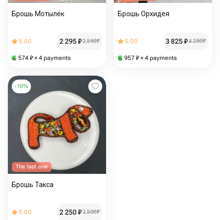
Брошь Мотылёк
Брошь Орхидея
2 295
₽
3 825
₽
5.00
2 550
₽
5.00
4 250
₽
574
₽
× 4 payments
957
₽
× 4 payments
-
10
%
The last one
Брошь Такса
2 250
₽
5.00
2 500
₽