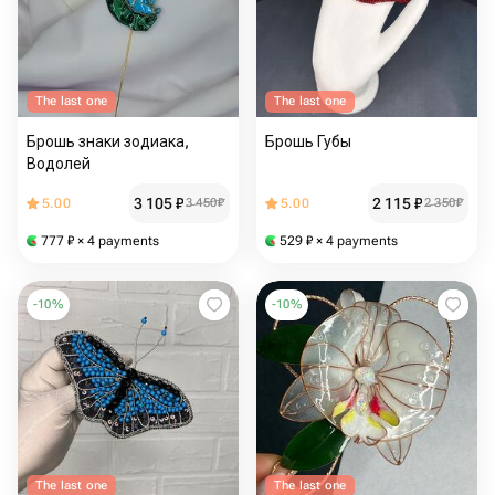
The last one
The last one
Брошь знаки зодиака,
Брошь Губы
Водолей
3 105
₽
2 115
₽
5.00
3 450
₽
5.00
2 350
₽
777
₽
× 4 payments
529
₽
× 4 payments
-
10
%
-
10
%
The last one
The last one