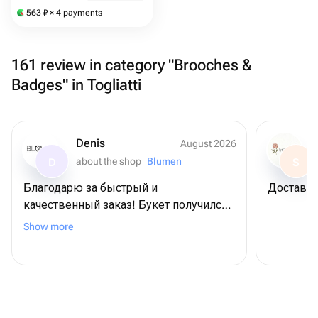
563
₽
× 4 payments
161 review in category "Brooches &
Badges" in Togliatti
Denis
August 2026
about the shop
Blumen
D
S
Благодарю за быстрый и
Доставил
качественный заказ! Букет получился
отличный! Именинница в восторге! 😎
Show more