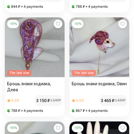
844
₽
× 4 payments
788
₽
× 4 payments
-
10
%
-
10
%
The last one
The last one
Брошь знаки зодиака,
Брошь знаки зодиака, Овин
Дева
3 150
₽
3 465
₽
5.00
3 500
₽
5.00
3 850
₽
788
₽
× 4 payments
867
₽
× 4 payments
-
10
%
-
10
%