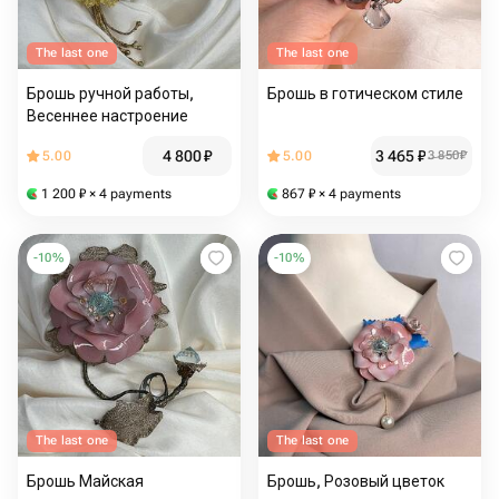
The last one
The last one
Брошь ручной работы,
Брошь в готическом стиле
Весеннее настроение
4 800
₽
3 465
₽
5.00
5.00
3 850
₽
1 200
₽
× 4 payments
867
₽
× 4 payments
-
10
%
-
10
%
The last one
The last one
Брошь Майская
Брошь, Розовый цветок