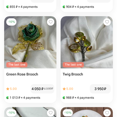
855
₽
× 4 payments
904
₽
× 4 payments
-
10
%
The last one
The last one
Green Rose Brooch
Twig Brooch
4 050
₽
3 950
₽
5.00
4 500
₽
5.00
1 013
₽
× 4 payments
988
₽
× 4 payments
-
10
%
-
10
%