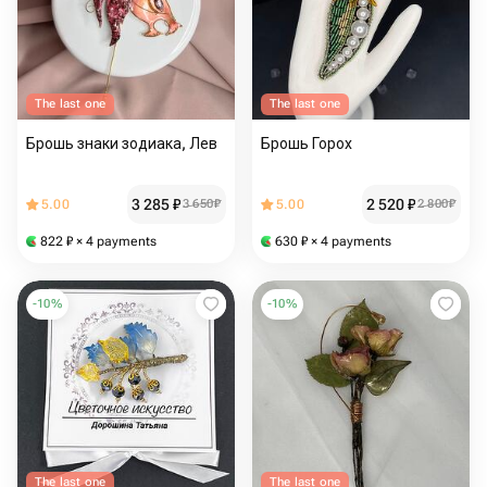
The last one
The last one
Брошь знаки зодиака, Лев
Брошь Горох
3 285
₽
2 520
₽
5.00
3 650
₽
5.00
2 800
₽
822
₽
× 4 payments
630
₽
× 4 payments
-
10
%
-
10
%
The last one
The last one