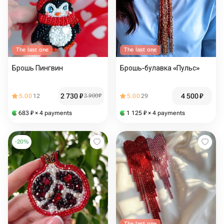
The last one
The last one
Брошь Пингвин
Брошь-булавка «Пульс»
2 730
₽
4 500
₽
5.00
12
3 900
₽
5.00
29
683
₽
× 4 payments
1 125
₽
× 4 payments
-
20
%
The last one