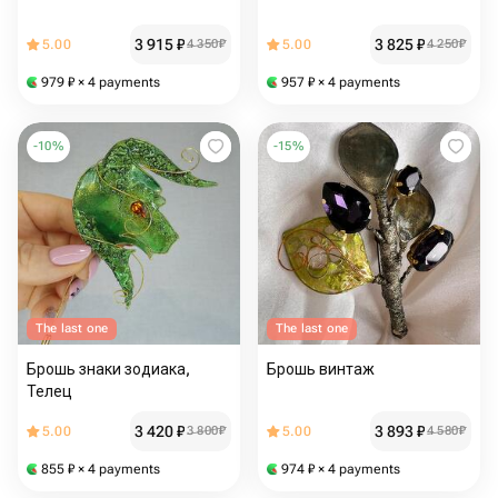
3 915
₽
3 825
₽
5.00
4 350
₽
5.00
4 250
₽
979
₽
× 4 payments
957
₽
× 4 payments
-
10
%
-
15
%
The last one
The last one
Брошь знаки зодиака,
Брошь винтаж
Телец
3 420
₽
3 893
₽
5.00
3 800
₽
5.00
4 580
₽
855
₽
× 4 payments
974
₽
× 4 payments