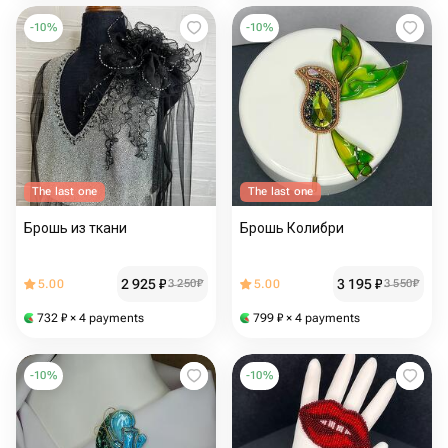
-
10
%
-
10
%
The last one
The last one
Брошь из ткани
Брошь Колибри
2 925
₽
3 195
₽
5.00
3 250
₽
5.00
3 550
₽
732
₽
× 4 payments
799
₽
× 4 payments
-
10
%
-
10
%