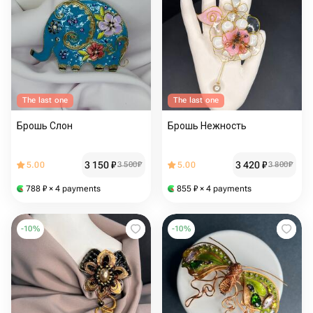
The last one
The last one
Брошь Слон
Брошь Нежность
3 150
₽
3 420
₽
5.00
3 500
₽
5.00
3 800
₽
788
₽
× 4 payments
855
₽
× 4 payments
-
10
%
-
10
%