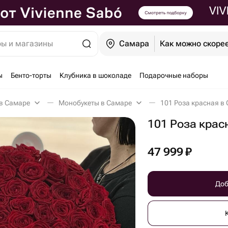
ры и магазины
Самара
Как можно скоре
ы
Бенто-торты
Клубника в шоколаде
Подарочные наборы
в Самаре
Монобукеты в Самаре
101 Роза красная в
101 Роза крас
47 999
₽
Доб