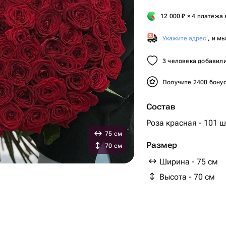
12 000
₽
× 4 платежа 
Укажите адрес
, и м
3 человека добавили
Получите 2400 бону
Состав
Роза красная - 101 ш
75 см
Размер
70 см
Ширина - 75 см
Высота - 70 см