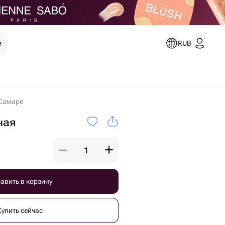
е
RUB
 Самаре
ная
авить в корзину
Купить сейчас