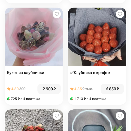
Букет из клубнички
✅Клубника в крафте
2 900
₽
6 850
₽
4.80
300
4.85
9 тыс.
725
₽
× 4 платежа
1 713
₽
× 4 платежа