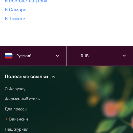
В Ростове-на-Дону
в срок. На Flowwow возможна доставка по номеру
В Самаре
телефона.
В Томске
Букет из ягод купить в Самаре удобно на Flowwow,
потому что это проверенный сервис с надежной и
быстрой доставкой.
Русский
RUB
Полезные ссылки
О Флаувау
Фирменный стиль
Для прессы
Вакансии
Наш журнал