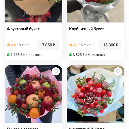
Фруктовый букет
Клубничный букет
7 850
₽
15 300
₽
4.85
9 тыс.
4.85
9 тыс.
1 963
₽
× 4 платежа
3 825
₽
× 4 платежа