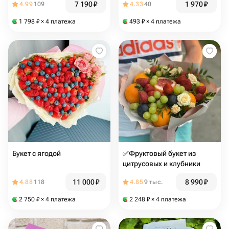
7 190
₽
1 970
₽
4.99
109
4.33
40
1 798
₽
× 4 платежа
493
₽
× 4 платежа
Букет с ягодой
✅Фруктовый букет из
цитрусовых и клубники
11 000
₽
8 990
₽
4.88
118
4.85
9 тыс.
2 750
₽
× 4 платежа
2 248
₽
× 4 платежа