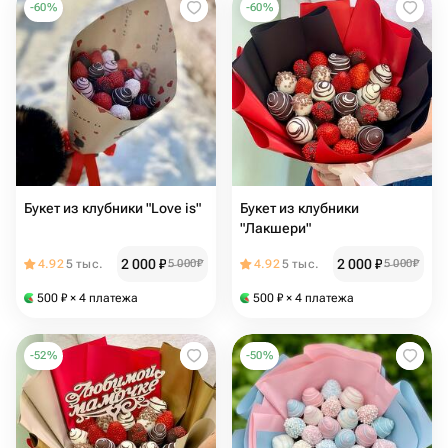
-
60
%
-
60
%
Букет из клубники "Love is"
Букет из клубники
"Лакшери"
2 000
₽
2 000
₽
4.92
5 тыс.
5 000
₽
4.92
5 тыс.
5 000
₽
500
₽
× 4 платежа
500
₽
× 4 платежа
-
52
%
-
50
%