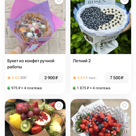
Букет из конфет ручной
Летний 2
работы
3 900
₽
7 500
₽
4.80
300
4.84
1 тыс.
975
₽
× 4 платежа
1 875
₽
× 4 платежа