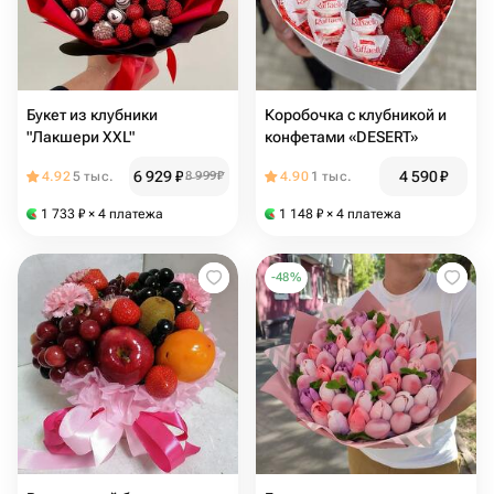
Букет из клубники
Коробочка с клубникой и
"Лакшери XXL"
конфетами «DESERT»
6 929
₽
4 590
₽
4.92
5 тыс.
8 999
₽
4.90
1 тыс.
1 733
₽
× 4 платежа
1 148
₽
× 4 платежа
-
48
%