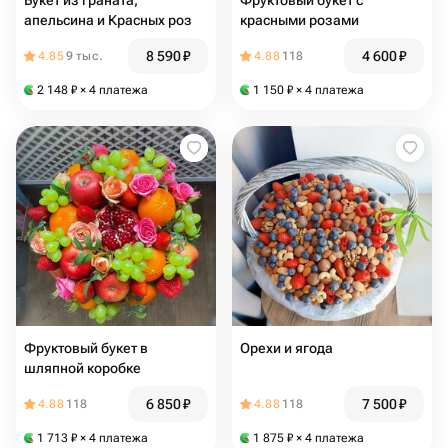
Букет из граната,
Фруктовый букет с
апельсина и Красных роз
красными розами
8 590
₽
4 600
₽
4.85
9 тыс.
4.88
118
2 148
₽
× 4 платежа
1 150
₽
× 4 платежа
Фруктовый букет в
Орехи и ягода
шляпной коробке
6 850
₽
7 500
₽
4.88
118
4.88
118
1 713
₽
× 4 платежа
1 875
₽
× 4 платежа