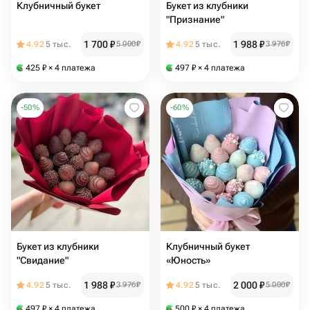
Клубничный букет
Букет из клубники
"Признание"
1 700
₽
1 988
₽
4.92
5 тыс.
5 000
₽
4.92
5 тыс.
3 976
₽
425
₽
× 4 платежа
497
₽
× 4 платежа
-
50
%
-
60
%
Букет из клубники
Клубничный букет
"Свидание"
«Юность»
1 988
₽
2 000
₽
4.92
5 тыс.
3 976
₽
4.92
5 тыс.
5 000
₽
497
₽
× 4 платежа
500
₽
× 4 платежа