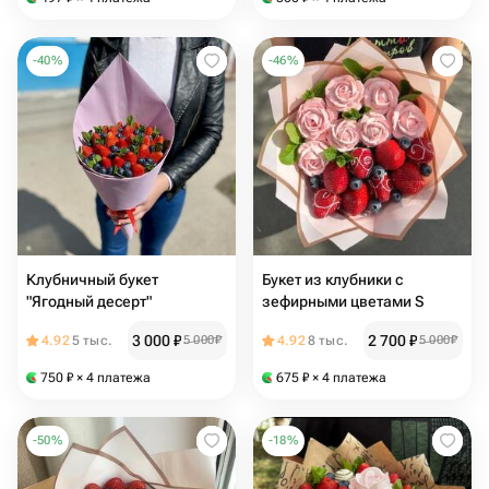
-
40
%
-
46
%
Клубничный букет
Букет из клубники с
"Ягодный десерт"
зефирными цветами S
3 000
₽
2 700
₽
4.92
5 тыс.
5 000
₽
4.92
8 тыс.
5 000
₽
750
₽
× 4 платежа
675
₽
× 4 платежа
-
50
%
-
18
%