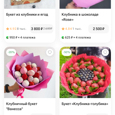
Букет из клубники и ягод
Клубника в шоколаде
«Rose»
3 800
₽
2 500
₽
4.92
8 тыс.
7 600
₽
4.84
1 тыс.
950
₽
× 4 платежа
625
₽
× 4 платежа
-
20
%
-
50
%
Клубничный букет
Букет «Клубника-голубика»
"Ванесса"