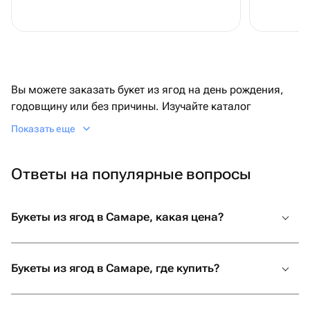
Вы можете заказать букет из ягод на день рождения,
годовщину или без причины. Изучайте каталог
Flowwow — там представлены самые разнообразные
Показать еще
композиции из клубники, черники. Есть бесплатная
доставка от 30 минут.
Ответы на популярные вопросы
Где купить букет из ягод
Букеты из ягод в Самаре, какая цена?
Ищете преподнести яркий и съедобный подарок,
который порадует? Классная идея — букеты из ягод:
спелой клубники, нежной малины. Сделать это можно
Букеты из ягод в Самаре, где купить?
на сайте Flowwow. Тут находятся композиции разных
форм и размеров. Локальные мастера создают
уникальные ягодные букеты с доставкой в Самаре, и