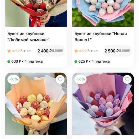
Букет из клубники
Букет из клубники "Новая
"Любимой мамочке"
Волна L"
2 400
₽
2 500
₽
4.92
5 тыс.
5 000
₽
4.92
5 тыс.
5 000
₽
600
₽
× 4 платежа
625
₽
× 4 платежа
-
66
%
-
50
%