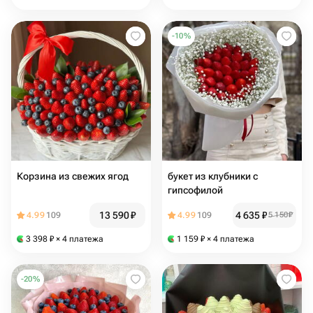
-
10
%
Корзина из свежих ягод
букет из клубники с
гипсофилой
13 590
₽
4 635
₽
4.99
109
4.99
109
5 150
₽
3 398
₽
× 4 платежа
1 159
₽
× 4 платежа
-
20
%