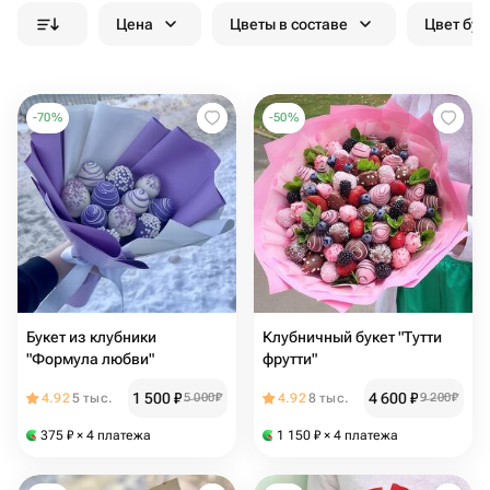
Цена
Цветы в составе
Цвет бук
-
70
%
-
50
%
Букет из клубники
Клубничный букет "Тутти
"Формула любви"
фрутти"
1 500
₽
4 600
₽
4.92
5 тыс.
5 000
₽
4.92
8 тыс.
9 200
₽
375
₽
× 4 платежа
1 150
₽
× 4 платежа