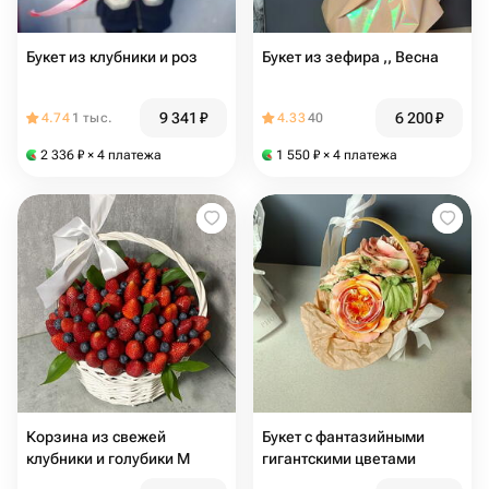
Букет из клубники и роз
Букет из зефира ,, Весна
9 341
₽
6 200
₽
4.74
1 тыс.
4.33
40
2 336
₽
× 4 платежа
1 550
₽
× 4 платежа
Корзина из свежей
Букет с фантазийными
клубники и голубики М
гигантскими цветами