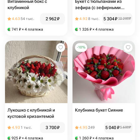
Витаминный бокс с
Букет с тюльпанами из
клубникой
зефира (с зефирными
цветами и клубникой) 28 см
2 962
₽
5 304
₽
4.63
54 тыс.
4.92
8 тыс.
10 200
₽
741
₽
× 4 платежа
1 326
₽
× 4 платежа
-
10
%
Лукошко с клубникой и
Клубника букет Сияние
кустовой хризантемой
3 700
₽
5 040
₽
4.93
1 тыс.
4.95
249
5 600
₽
925
₽
× 4 платежа
1 260
₽
× 4 платежа