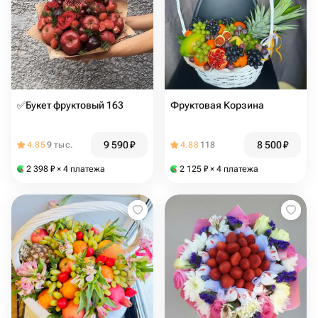
✅Букет фруктовый 163
Фруктовая Корзина
9 590
₽
8 500
₽
4.85
9 тыс.
4.88
118
2 398
₽
× 4 платежа
2 125
₽
× 4 платежа