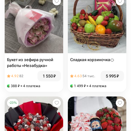
Букет из зефира ручной
Сладкая корзиночка🍊
работы «Незабудка»
1 550
₽
5 995
₽
4.92
82
4.63
54 тыс.
388
₽
× 4 платежа
1 499
₽
× 4 платежа
-
23
%