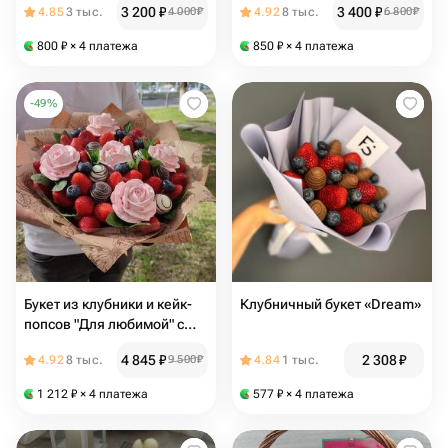
3 200
₽
3 400
₽
4.85
3 тыс.
4 000
₽
4.92
8 тыс.
6 800
₽
800
₽
× 4 платежа
850
₽
× 4 платежа
-
49
%
Букет из клубники и кейк-
Клубничный букет «Dream»
попсов "Для любимой" с
зефирными цветами
4 845
₽
2 308
₽
4.92
8 тыс.
9 500
₽
4.84
1 тыс.
1 212
₽
× 4 платежа
577
₽
× 4 платежа