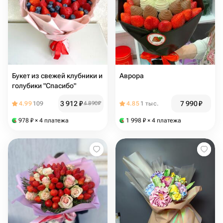
Букет из свежей клубники и
Аврора
голубики "Спасибо"
3 912
₽
7 990
₽
4.99
109
4 890
₽
4.85
1 тыс.
978
₽
× 4 платежа
1 998
₽
× 4 платежа