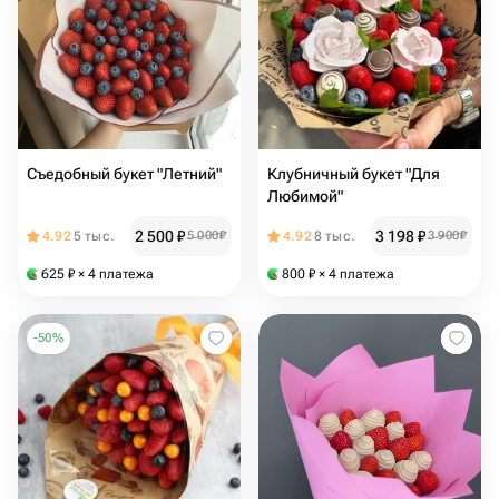
Съедобный букет "Летний"
Клубничный букет "Для
Любимой"
2 500
₽
3 198
₽
4.92
5 тыс.
5 000
₽
4.92
8 тыс.
3 900
₽
625
₽
× 4 платежа
800
₽
× 4 платежа
-
50
%