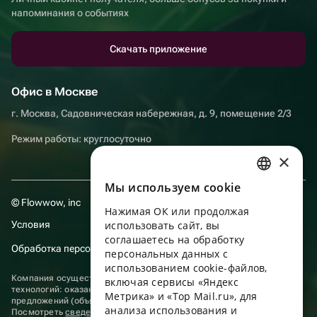
напоминания о событиях
Скачать приложение
Офис в Москве
г. Москва, Садовническая набережная, д. 9, помещение 2/3
Режим работы: круглосуточно
×
Мы используем сookie
RUSSIAN
© Flowwow, inc
Нажимая ОК или продолжая
ENGLISH
Условия
использовать сайт, вы
UKRAINIAN
соглашаетесь на обработку
Обработка персональных данных
персональных данных с
PORTUGUESE
использованием cookie-файлов,
Компания осуществляет деятельность в области информационных
включая сервисы «Яндекс
SPANISH
технологий: оказание услуг в сети “Интернет” по размещению
Метрика» и «Top Mail.ru», для
предложений (объявлений) продавцов о реализации товаров.
анализа использования и
HUNGARIAN
Посмотреть
сведения о программах
, включенных в реестр