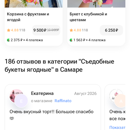
Корзина с фруктами и
Букет с клубникой и
ягодой
цветами
9 500
₽
6 250
₽
4.88
118
10 000
₽
4.88
118
2 375
₽
× 4 платежа
1 563
₽
× 4 платежа
186 отзывов в категории "Съедобные
букеты ягодные" в Самаре
Екатерина
Август 2026
о магазине
Raffinato
Е
А
Очень вкусный торт!! Большое спасибо
Очень крас
🫶
все поже
Спасибо 
Показать 