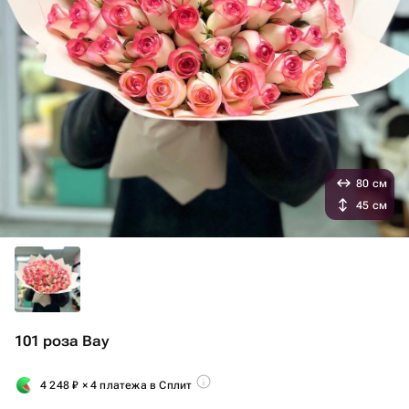
80 см
45 см
101 роза Вау
4 248
₽
× 4 платежа в Сплит