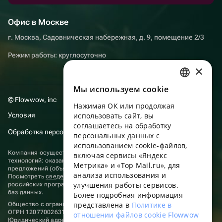
Офис в Москве
г. Москва, Садовническая набережная, д. 9, помещение 2/3
Режим работы: круглосуточно
×
Мы используем сookie
RUSSIAN
© Flowwow, inc
Нажимая ОК или продолжая
ENGLISH
Условия
использовать сайт, вы
UKRAINIAN
соглашаетесь на обработку
Обработка персональных данных
персональных данных с
PORTUGUESE
использованием cookie-файлов,
Компания осуществляет деятельность в области информационных
включая сервисы «Яндекс
SPANISH
технологий: оказание услуг в сети “Интернет” по размещению
Метрика» и «Top Mail.ru», для
предложений (объявлений) продавцов о реализации товаров.
анализа использования и
HUNGARIAN
Посмотреть
сведения о программах
, включенных в реестр
улучшения работы сервисов.
российских программ для электронных вычислительных машин и
ITALIAN
баз данных.
Более подробная информация
представлена в
Политике в
Общество с ограниченной ответственностью «ФЛАУВАУ»
FRENCH
ОГРН 1207700263198, ИНН 9702020445
отношении файлов cookie Flowwow
Юридический адрес: г. Москва, вн.тер. г. Муниципальный округ