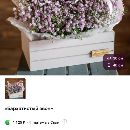
30 см
40 см
«Бархатистый звон»
1 125
₽
× 4 платежа в Сплит