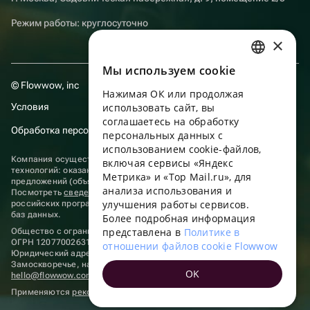
Режим работы: круглосуточно
×
Мы используем сookie
RUSSIAN
© Flowwow, inc
Нажимая ОК или продолжая
ENGLISH
Условия
использовать сайт, вы
UKRAINIAN
соглашаетесь на обработку
Обработка персональных данных
персональных данных с
PORTUGUESE
использованием cookie-файлов,
Компания осуществляет деятельность в области информационных
включая сервисы «Яндекс
SPANISH
технологий: оказание услуг в сети “Интернет” по размещению
Метрика» и «Top Mail.ru», для
предложений (объявлений) продавцов о реализации товаров.
анализа использования и
HUNGARIAN
Посмотреть
сведения о программах
, включенных в реестр
улучшения работы сервисов.
российских программ для электронных вычислительных машин и
ITALIAN
баз данных.
Более подробная информация
представлена в
Политике в
Общество с ограниченной ответственностью «ФЛАУВАУ»
FRENCH
ОГРН 1207700263198, ИНН 9702020445
отношении файлов cookie Flowwow
Юридический адрес: г. Москва, вн.тер. г. Муниципальный округ
TURKISH
Замоскворечье, наб. Садовническая, д. 9, помещ. 2/3.
OK
hello@flowwow.com
8 800 555-16-15
GERMAN
Применяются
рекомендательные технологии
POLISH