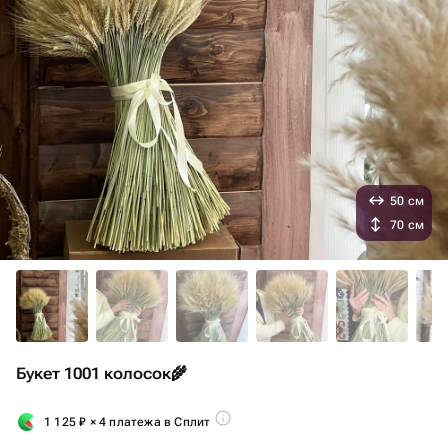
50 см
70 см
Букет 1001 колосок🌾
1 125
₽
× 4 платежа в Сплит