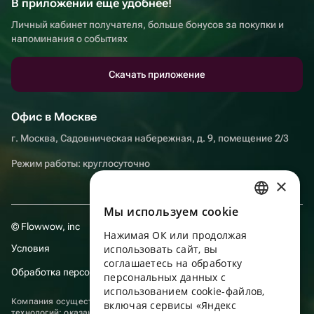
В приложении еще удобнее!
Личный кабинет получателя, больше бонусов за покупки и
напоминания о событиях
Скачать приложение
Офис в Москве
г. Москва, Садовническая набережная, д. 9, помещение 2/3
Режим работы: круглосуточно
×
Мы используем сookie
RUSSIAN
© Flowwow, inc
Нажимая ОК или продолжая
ENGLISH
Условия
использовать сайт, вы
UKRAINIAN
соглашаетесь на обработку
Обработка персональных данных
персональных данных с
PORTUGUESE
использованием cookie-файлов,
Компания осуществляет деятельность в области информационных
включая сервисы «Яндекс
SPANISH
технологий: оказание услуг в сети “Интернет” по размещению