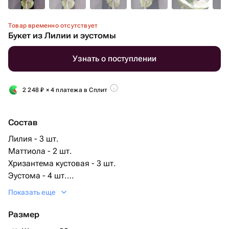
Товар временно отсутствует
Букет из Лилии и эустомы
Узнать о поступлении
2 248
₽
× 4 платежа в Сплит
Состав
Лилия - 3 шт.
Маттиола - 2 шт.
Хризантема кустовая - 3 шт.
Эустома - 4 шт.
Лента атласная - 1 шт.
Показать еще
Тишью - 3 шт.
Пленка матовая - 2 шт.
Размер
вильям - 3 шт.