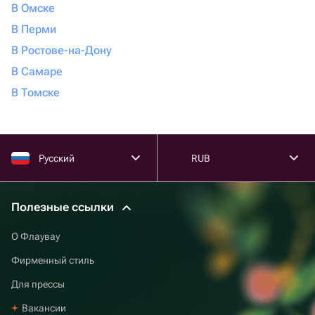
В Омске
В Перми
В Ростове-на-Дону
В Самаре
В Томске
Русский
RUB
Полезные ссылки
О Флаувау
Фирменный стиль
Для прессы
Вакансии