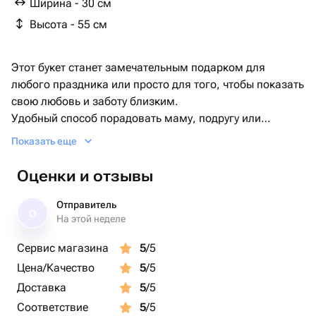
Ширина - 30 см
Высота - 55 см
Этот букет станет замечательным подарком для
любого праздника или просто для того, чтобы показать
свою любовь и заботу близким.
Удобный способ порадовать маму, подругу или
любимую.
Показать еще
Уход за свежими цветами:
Оценки и отзывы
– поставьте букет в чистую вазу с прохладной водой.
– обновляйте срез стеблей каждые 2–3 дня.
Отправитель
О
– меняйте воду в вазе регулярно, избегая прямых
На этой неделе
солнечных лучей и сквозняков.
Сервис магазина
5
/5
Цена/Качество
5
/5
Доставка
5
/5
Соответствие
5
/5