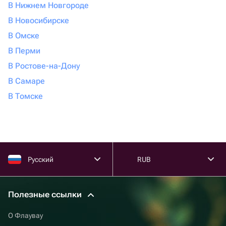
В Нижнем Новгороде
В Новосибирске
В Омске
В Перми
В Ростове-на-Дону
В Самаре
В Томске
Русский
RUB
Полезные ссылки
О Флаувау