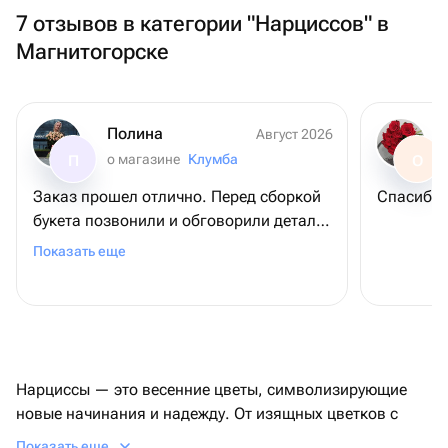
7 отзывов в категории "Нарциссов" в
Магнитогорске
Полина
Август 2026
о магазине
Клумба
П
О
Заказ прошел отлично. Перед сборкой
Спасибо 
букета позвонили и обговорили детали
по заказу. Получателю очень
Показать еще
понравилось. Спасибо!
Нарциссы — это весенние цветы, символизирующие
новые начинания и надежду. От изящных цветков с
золотистым центром и чисто белыми или ярко-
Показать еще