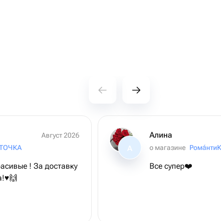
Алина
Август 2026
 ТОЧКА
о магазине
Рома́нти
А
асивые ! За доставку
Все супер❤️
!♥️🙌