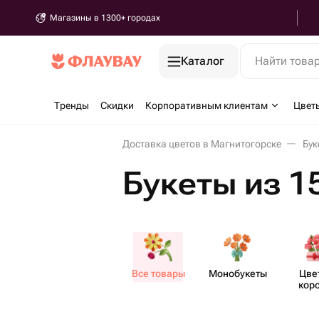
Магазины в 1300+ городах
Каталог
Найти това
Тренды
Скидки
Корпоративным клиентам
Цвет
Доставка цветов в Магнитогорске
Бук
Букеты из 1
Все товары
Моно​букеты
Цве
кор