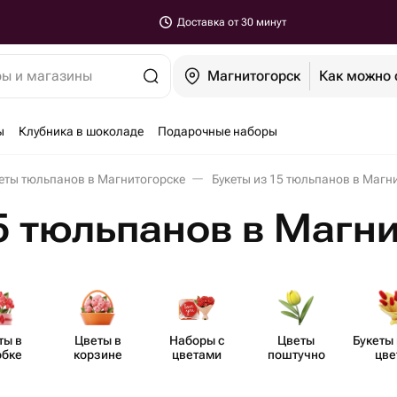
Доставка от 30 минут
ры и магазины
Магнитогорск
Как можно 
ы
Клубника в шоколаде
Подарочные наборы
еты тюльпанов в Магнитогорске
Букеты из 15 тюльпанов в Магн
5 тюльпанов в Магн
ты в
Цветы в
Наборы с
Цветы
Букеты 
обке
корзине
цветами
поштучно
цве