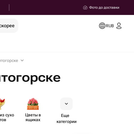
Фото до доставки
скорее
RUB
итогорске
итогорске
из сухо​
Цветы в
Еще
тов
ящиках
категории