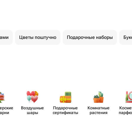
тами
Цветы поштучно
Подарочные наборы
Бук
​ерские
Воздушные
Пода​рочные
Комнатные
Косме
карни
шары
серти​фикаты
растения
парф​