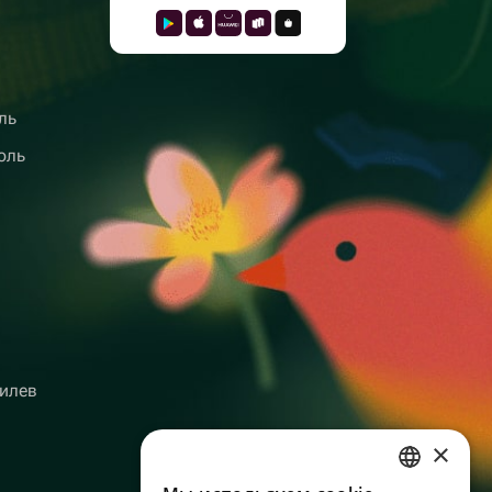
ль
оль
илев
×