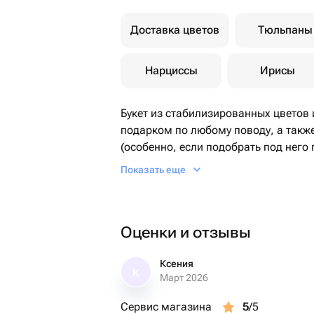
Доставка цветов
Тюльпаны
Нарциссы
Ирисы
Букет из стабилизированных цветов
подарком по любому поводу, а также
(особенно, если подобрать под него
На День Рождения, на свадьбу, без 
Показать еще
презент.
Оценки и отзывы
Ксения
К
Март 2026
Сервис магазина
5
/5