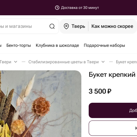
Доставка от 30 минут
ры и магазины
Тверь
Как можно скорее
ы
Бенто-торты
Клубника в шоколаде
Подарочные наборы
 Твери
Стабилизированные цветы в Твери
Букет креп
Букет крепкий
3 500
₽
Доб