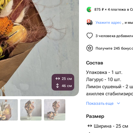
875
₽
× 4 платежа в С
Укажите адрес
, и м
3 человека добавили
Получите 245 бонус
Состав
Упаковка - 1 шт.
25 см
Лагурус - 10 шт.
46 см
Лимон сушеный - 2 ш
ахиллея стабилизиро
скабиоза стабилизир
Показать еще
чумиза сухоцвет - 11
артишок стабилизиро
Размер
стифа - 2 шт.
Ширина - 25 см