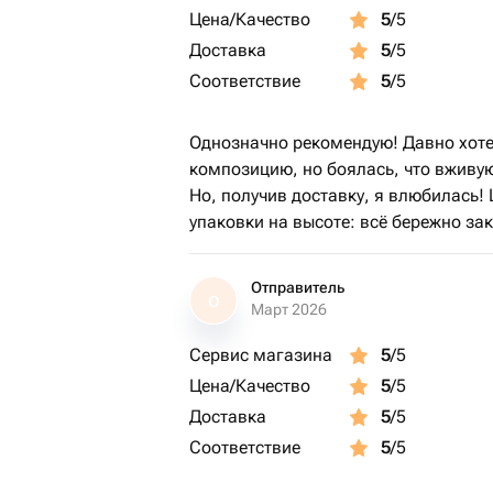
Цена/Качество
5
/5
Доставка
5
/5
Соответствие
5
/5
Однозначно рекомендую! Давно хот
композицию, но боялась, что вживую
Но, получив доставку, я влюбилась!
упаковки на высоте: всё бережно зак
Отправитель
О
Март 2026
Сервис магазина
5
/5
Цена/Качество
5
/5
Доставка
5
/5
Соответствие
5
/5