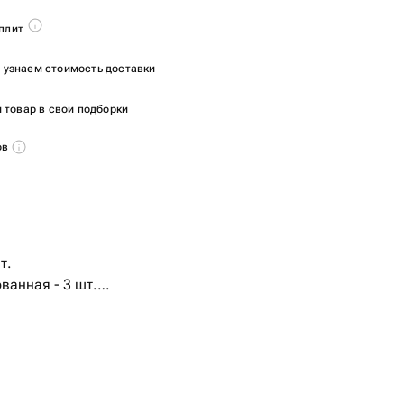
плит
ы узнаем стоимость доставки
 товар в свои подборки
ов
т.
ванная - 3 шт.
ованная - 3 шт.
 шт.
ванный - 2 шт.