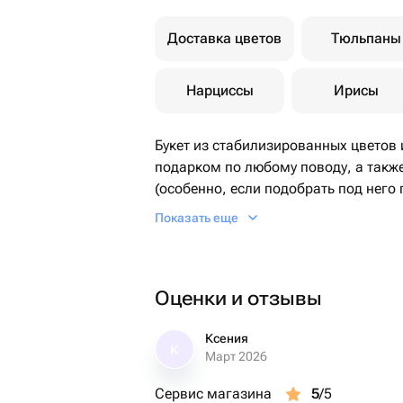
Доставка цветов
Тюльпаны
Нарциссы
Ирисы
Букет из стабилизированных цветов
подарком по любому поводу, а также
(особенно, если подобрать под него
На День Рождения, на свадьбу, без 
Показать еще
презент.
Оценки и отзывы
Ксения
К
Март 2026
Сервис магазина
5
/5