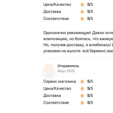
Цена/Качество
5
/5
Доставка
5
/5
Соответствие
5
/5
Однозначно рекомендую! Давно хот
композицию, но боялась, что вживую
Но, получив доставку, я влюбилась!
упаковки на высоте: всё бережно зак
Отправитель
О
Март 2026
Сервис магазина
5
/5
Цена/Качество
5
/5
Доставка
5
/5
Соответствие
5
/5