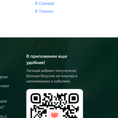
В Самаре
В Томске
В приложении еще
удобнее!
Личный кабинет получателя,
больше бонусов за покупки и
ером
напоминания о событиях
вным
ции
rt”
ть с