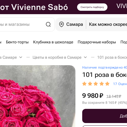
ры и магазины
Самара
Как можно скоре
ы
Бенто-торты
Клубника в шоколаде
Подарочные наборы
По
в Самаре
Цветы в коробке в Самаре
101 роза в бокс
Наличие подтверждено 40
101 роза в бок
17 Оцен
9 980
₽
18 145
₽
Вы сохраните
8 165
₽
(
45
%
Доб