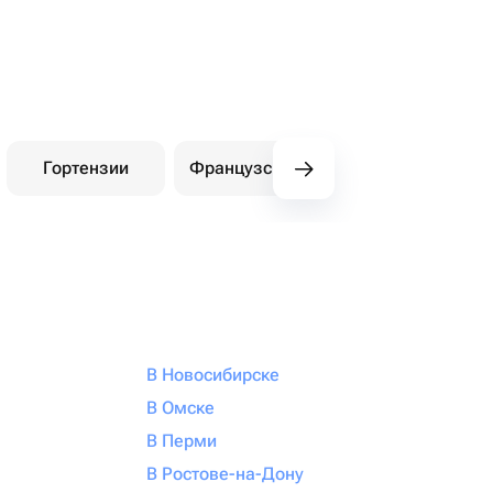
Гортензии
Французские розы
Амарилли
В Новосибирске
В Омске
В Перми
В Ростове-на-Дону