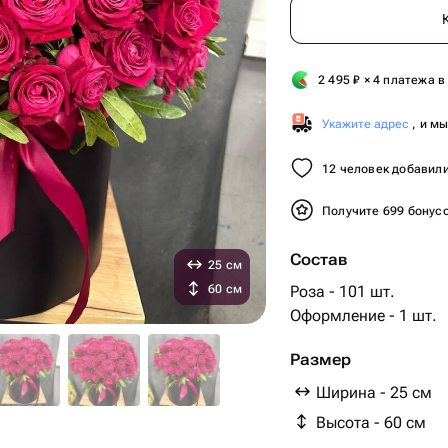
2 495
₽
× 4 платежа в
Укажите адрес
, и м
12 человек добавили
Получите 699 бонус
Состав
25 см
60 см
Роза - 101 шт.
Оформление - 1 шт.
Размер
Ширина - 25 см
Высота - 60 см