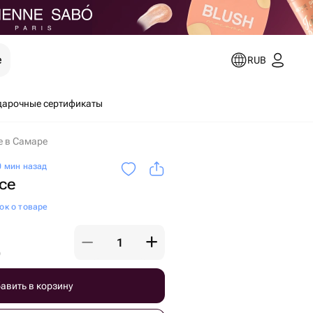
е
RUB
дарочные сертификаты
е в Самаре
 мин назад
се
ок о товаре
)
авить в корзину