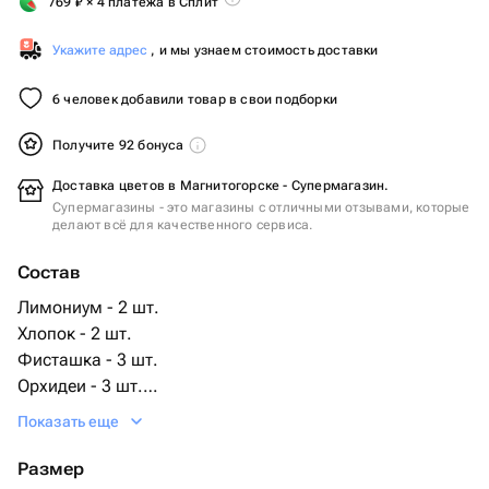
769
₽
× 4 платежа в Сплит
Укажите адрес
, и мы узнаем стоимость доставки
6 человек добавили товар в свои подборки
Получите 92 бонуса
Доставка цветов в Магнитогорске - Супермагазин.
Супермагазины - это магазины с отличными отзывами, которые
делают всё для качественного сервиса.
Состав
Лимониум - 2 шт.
Хлопок - 2 шт.
Фисташка - 3 шт.
Орхидеи - 3 шт.
коробка с оазисом внутри - 1 шт.
Показать еще
Размер