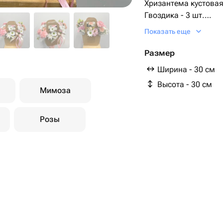
Хризантема кустовая 
Гвоздика - 3 шт.
Кустовая гвоздика - 
Показать еще
Пистация - 1 шт.
Сумочка - 1 шт.
Размер
Губка флористическая
Ширина - 30 см
Высота - 30 см
Мимоза
Розы