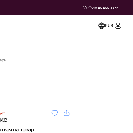
Фото до доставки
RUB
вери
ует
ке
ться на товар