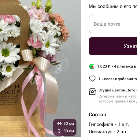
Мы сообщим о его по
Ваша почта
Узнат
1 023
₽
× 4 платежа в
1 человек добавил т
Студия цветов Лето 
Супермагазины - это
которые делают всё 
Состав
30 см
Гипсофила - 1 шт.
30 см
Лизиантус - 2 шт.