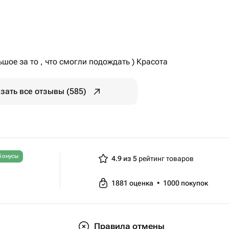
шое за то , что смогли подождать ) Красота
зать все отзывы (585)
бонусы
4.9 из 5
рейтинг товаров
1881
оценка
•
1000
покупок
Правила отмены