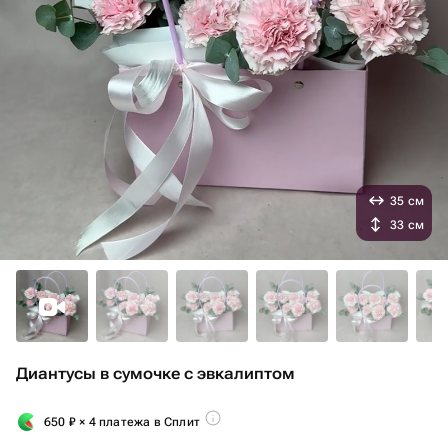
35 см
33 см
Диантусы в сумочке с эвкалиптом
650
₽
× 4 платежа в Сплит