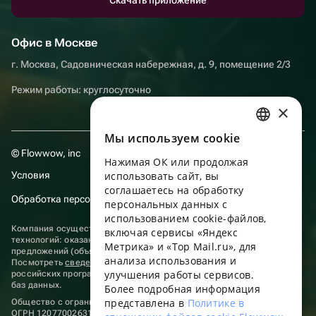
Офис в Москве
г. Москва, Садовническая набережная, д. 9, помещение 2/3
Режим работы: круглосуточно
×
Мы используем сookie
RUSSIAN
© Flowwow, inc
Нажимая ОК или продолжая
ENGLISH
Условия
использовать сайт, вы
UKRAINIAN
соглашаетесь на обработку
Обработка персональных данных
персональных данных с
PORTUGUESE
использованием cookie-файлов,
Компания осуществляет деятельность в области информационных
включая сервисы «Яндекс
SPANISH
технологий: оказание услуг в сети “Интернет” по размещению
Метрика» и «Top Mail.ru», для
предложений (объявлений) продавцов о реализации товаров.
анализа использования и
HUNGARIAN
Посмотреть
сведения о программах
, включенных в реестр
улучшения работы сервисов.
российских программ для электронных вычислительных машин и
ITALIAN
баз данных.
Более подробная информация
представлена в
Политике в
Общество с ограниченной ответственностью «ФЛАУВАУ»
FRENCH
ОГРН 1207700263198, ИНН 9702020445