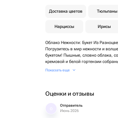
Доставка цветов
Тюльпаны
Нарциссы
Ирисы
Облако Нежности: Букет Из Разноцв
Погрузитесь в мир нежности и волш
букетом! Пышные, словно облака, со
кремовой и белой гортензии собран
вашим близким незабываемые эмоц
Показать еще
Почему этот букет особенный?
Феерия цвета: Гармоничное сочетан
ощущение легкости и радости.
Оценки и отзывы
Нежность и благородство: Гортензи
чувств, благодарность и благородст
самые теплые пожелания без лишних
Отправитель
О
Июнь 2026
Впечатляющий объем: За счет крупны