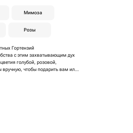
Мимоза
Розы
етных Гортензий
ебства с этим захватывающим дух
цветия голубой, розовой,
ы вручную, чтобы подарить вам или
ии.
ие пастельных оттенков создает
я символизирует искренность
во. Это идеальный способ выразить
 слов.
х соцветий букет выглядит очень