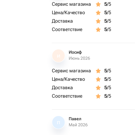
объемным и роскошным, производя 
Сервис магазина
5
/5
Универсальный подарок: Подходит д
Цена/Качество
5
/5
романтического свидания до юбилея
Доставка
5
/5
который наполнит дом уютом и гарм
Букет оформлен в стильную упаковку
Соответствие
5
/5
ему завершенный и элегантный вид.
Подарите кусочек счастья и красоты!
Хотели бы вы добавить к букету пер
Иосиф
И
теплыми словами?
Июнь 2026
Сервис магазина
5
/5
Цена/Качество
5
/5
Доставка
5
/5
Соответствие
5
/5
Павел
П
Май 2026