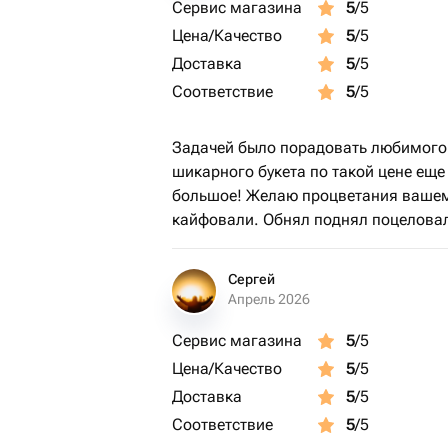
Сервис магазина
5
/5
Цена/Качество
5
/5
Доставка
5
/5
Соответствие
5
/5
Задачей было порадовать любимого 
шикарного букета по такой цене ещ
большое! Желаю процветания вашему 
кайфовали. Обнял поднял поцелова
Сергей
Апрель 2026
Сервис магазина
5
/5
Цена/Качество
5
/5
Доставка
5
/5
Соответствие
5
/5