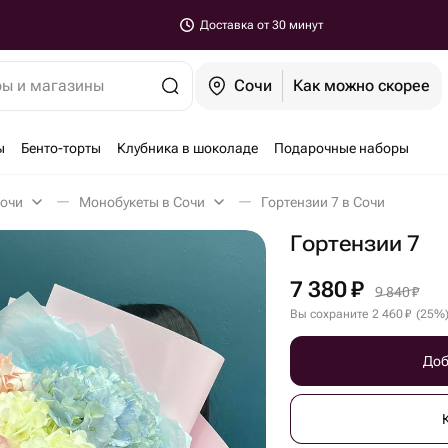
Доставка от 30 минут
ры и магазины
Сочи
Как можно скорее
ы
Бенто-торты
Клубника в шоколаде
Подарочные наборы
Сочи
Монобукеты в Сочи
Гортензии 7 в Сочи
Гортензии 7
7 380
₽
9 840
₽
Вы сохраните
2 460
₽
(
25
%
Доб