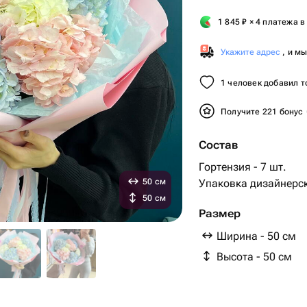
1 845
₽
× 4 платежа в
Укажите адрес
, и м
1 человек добавил т
Получите 221 бонус
Состав
Гортензия - 7 шт.
50 см
Упаковка дизайнерск
50 см
Размер
Ширина - 50 см
Высота - 50 см