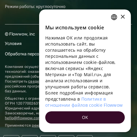
Режим работы: круглосуточно
×
Мы используем сookie
RUSSIAN
© Flowwow, inc
Нажимая ОК или продолжая
ENGLISH
Условия
использовать сайт, вы
UKRAINIAN
соглашаетесь на обработку
Обработка персональных данных
персональных данных с
PORTUGUESE
использованием cookie-файлов,
Компания осуществляет деятельность в области информационных
включая сервисы «Яндекс
SPANISH
технологий: оказание услуг в сети “Интернет” по размещению
Метрика» и «Top Mail.ru», для
предложений (объявлений) продавцов о реализации товаров.
анализа использования и
HUNGARIAN
Посмотреть
сведения о программах
, включенных в реестр
улучшения работы сервисов.
российских программ для электронных вычислительных машин и
ITALIAN
баз данных.
Более подробная информация
представлена в
Политике в
Общество с ограниченной ответственностью «ФЛАУВАУ»
FRENCH
ОГРН 1207700263198, ИНН 9702020445
отношении файлов cookie Flowwow
Юридический адрес: г. Москва, вн.тер. г. Муниципальный округ
TURKISH
Замоскворечье, наб. Садовническая, д. 9, помещ. 2/3.
OK
hello@flowwow.com
8 800 555-16-15
GERMAN
Применяются
рекомендательные технологии
POLISH