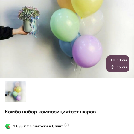
10 см
15 см
Комбо набор композиция+сет шаров
1 683
₽
× 4 платежа в Сплит