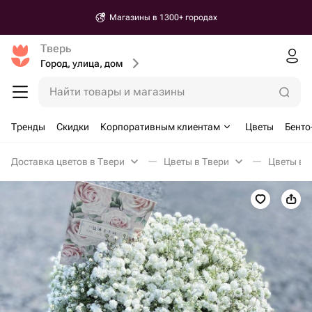
Магазины в 1300+ городах
Тверь
Город, улица, дом
Найти товары и магазины
Тренды
Скидки
Корпоративным клиентам
Цветы
Бенто
Доставка цветов в Твери
Цветы в Твери
Цветы в к