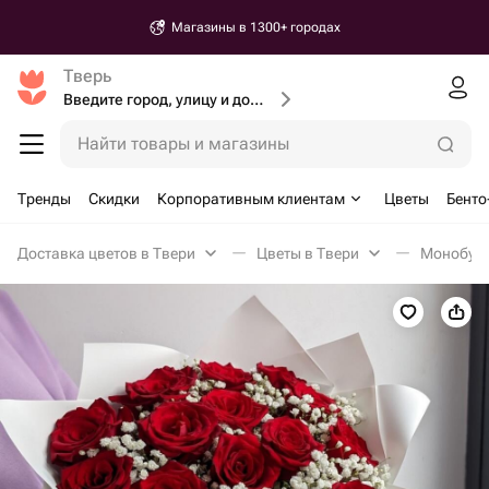
Доставка от 30 минут
Тверь
Введите город, улицу и дом доставки
Найти товары и магазины
Тренды
Скидки
Корпоративным клиентам
Цветы
Бенто
Доставка цветов в Твери
Цветы в Твери
Монобуке