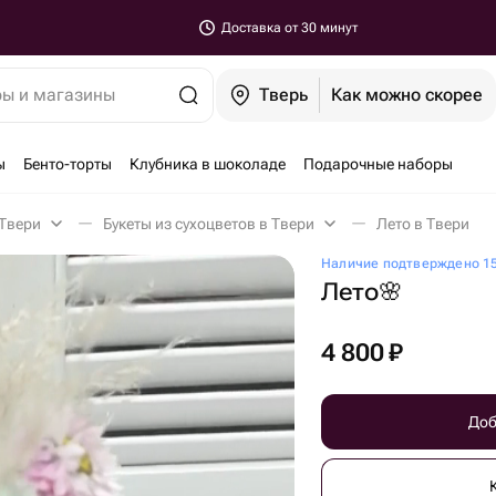
Доставка от 30 минут
ры и магазины
Тверь
Как можно скорее
ы
Бенто-торты
Клубника в шоколаде
Подарочные наборы
 Твери
Букеты из сухоцветов в Твери
Лето в Твери
Наличие подтверждено 15
Лето🌸
4 800
₽
Доб