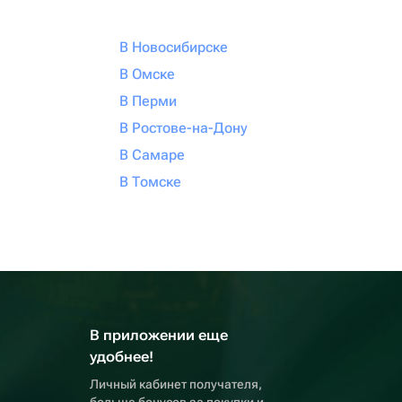
В Новосибирске
В Омске
В Перми
В Ростове-на-Дону
В Самаре
В Томске
В приложении еще
удобнее!
Личный кабинет получателя,