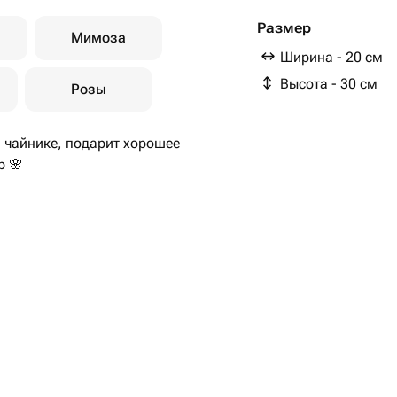
кортадерия (сухоцвет)
Размер
Мимоза
Ширина - 20 см
Высота - 30 см
Розы
 чайнике, подарит хорошее
р 🌸