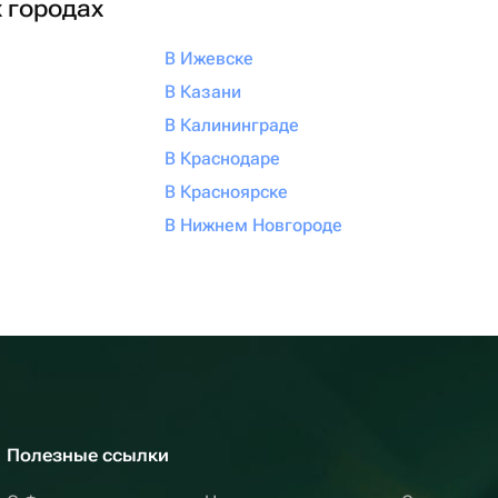
х городах
В Ижевске
В Казани
В Калининграде
В Краснодаре
В Красноярске
В Нижнем Новгороде
Полезные ссылки