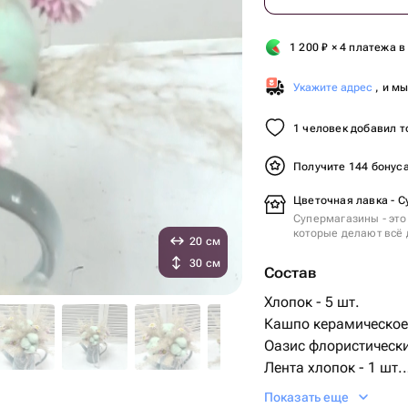
1 200
₽
× 4 платежа в
Укажите адрес
, и м
1 человек добавил т
Получите 144 бонус
Цветочная лавка - С
Супермагазины - это
которые делают всё 
20 см
30 см
Состав
Хлопок - 5 шт.
Кашпо керамическое 
Оазис флористически
Лента хлопок - 1 шт.
гелихризум (сухоцвет
Показать еще