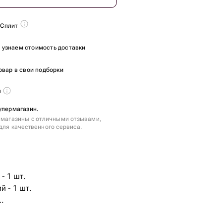
 Сплит
ы узнаем стоимость доставки
овар в свои подборки
а
упермагазин.
 магазины с отличными отзывами,
для качественного сервиса.
- 1 шт.
й - 1 шт.
) - 11 шт.