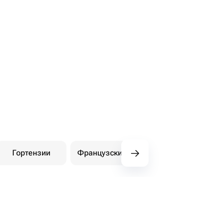
Гортензии
Французские розы
Амариллисы