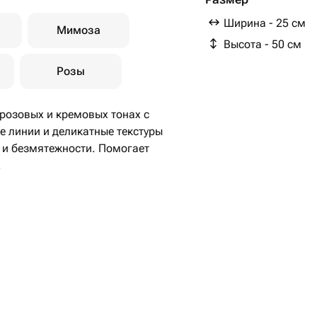
Ширина - 25 см
Мимоза
Высота - 50 см
Розы
розовых и кремовых тонах с
 линии и деликатные текстуры
и безмятежности. Помогает
секатором под углом/прямо (читать
й цветок свой уровень)
ляете срез.
пительных приборов, на прямые