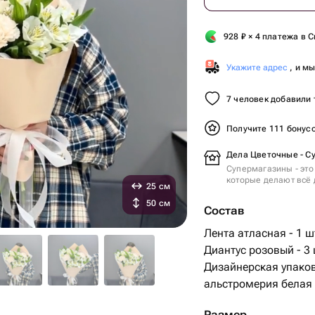
928
₽
× 4 платежа в С
Укажите адрес
, и м
7 человек добавили 
Получите 111 бонус
Дела Цветочные - С
Супермагазины - это
которые делают всё 
25 см
50 см
Состав
Лента атласная - 1 ш
Диантус розовый - 3 
Дизайнерская упаков
альстромерия белая 
Размер