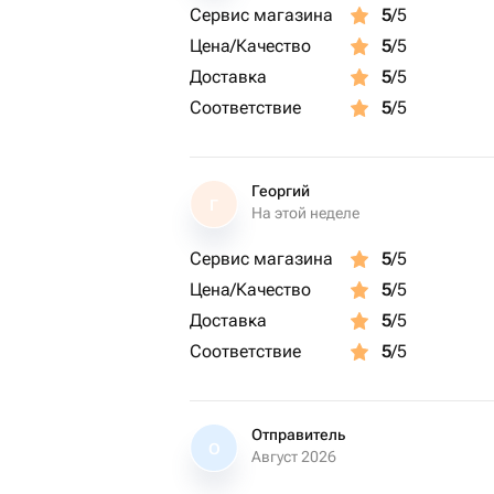
солнечные лучи и сквозняки, на кух
Сервис магазина
5
/5
место, тем они дольше вас будут рад
Цена/Качество
5
/5
💫Температура не выше 15 градусов.
Доставка
5
/5
Цветок/срез/уровень воду:
Соответствие
5
/5
💐Хризантема
-удалить листья со стебля ниже уро
-косой срез
Георгий
Г
-вода меньше половины
На этой неделе
💐Лилия
Сервис магазина
5
/5
-косой срез
Цена/Качество
5
/5
-удалить пыльник с тычинок
-воды больше половины
Доставка
5
/5
💐Гвоздика
Соответствие
5
/5
-удалить листья со стебля ниже уро
-косой срез
-воды больше половины
Отправитель
О
💐Ромашки
Август 2026
-косой срез