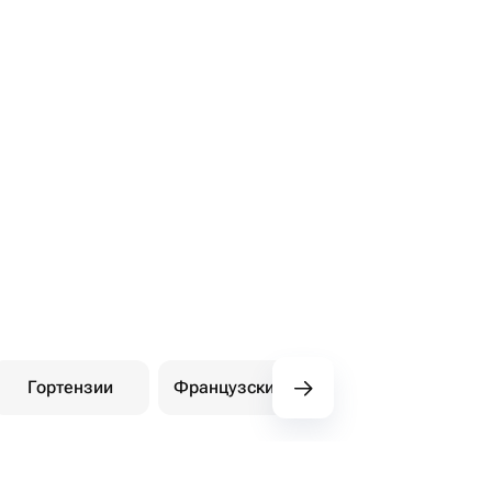
Гортензии
Французские розы
Амариллисы