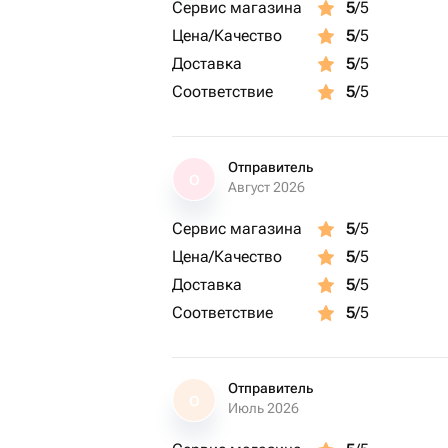
Сервис магазина
5
/5
-воды больше половины
💐Роза/кустовая роза
Цена/Качество
5
/5
-косой срез
Доставка
5
/5
-удалить листья, которые могут быть
Соответствие
5
/5
-воды больше половины или целая в
💐Гербера
-прямой срез
Отправитель
-мало воды
О
Август 2026
💐Эустома
-косой срез
Сервис магазина
5
/5
-воды меньше половины
Цена/Качество
5
/5
💐Пион
Доставка
5
/5
-прямой срез
Соответствие
5
/5
-мало воды
💐Гортензия
-расщепить стебель
Отправитель
-очень много воды
О
Июль 2026
💐Альстромерия
-косой срез