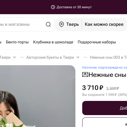
Доставка от 30 минут
ры и магазины
Тверь
Как можно скорее
ы
Бенто-торты
Клубника в шоколаде
Подарочные наборы
 Твери
Авторские букеты в Твери
Нежные сны 003 в Т
Наличие подтверждено с
💌Нежные сны
3 710
₽
5 300
₽
Вы сохраните
1 590
₽
(
30
%
Доб