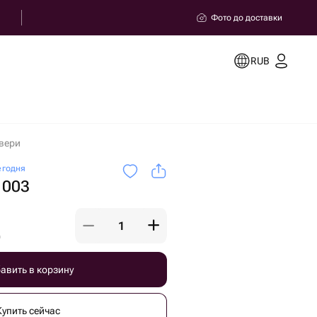
Фото до доставки
RUB
вери
егодня
 003
)
авить в корзину
Купить сейчас