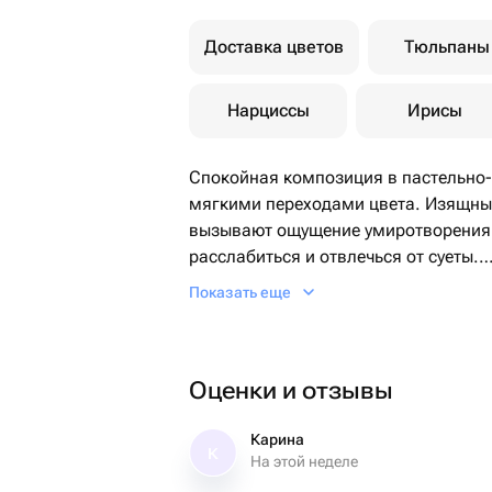
Доставка цветов
Тюльпаны
Нарциссы
Ирисы
Спокойная композиция в пастельно‑
мягкими переходами цвета. Изящные
вызывают ощущение умиротворения 
расслабиться и отвлечься от суеты.
Показать еще
Инструкция по уходу за букетом:
💫Обновите срез острым ножом или 
ниже, каждый цветок свой срез)
Оценки и отзывы
💫Вода должна быть холодной.
💫Уровень воды (читать ниже, кажды
💫Каждый день меняйте воду и обнов
Карина
К
На этой неделе
💫Не ставьте цветы у батареи и ото