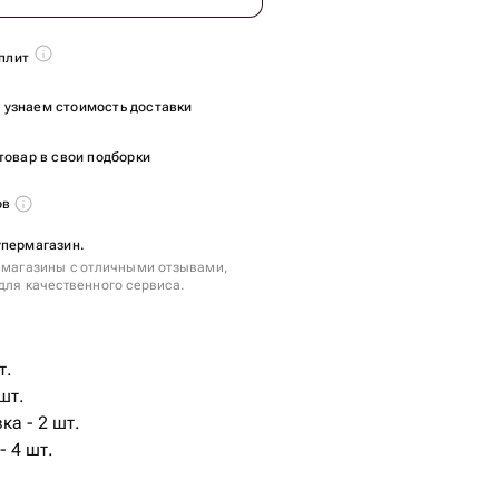
плит
ы узнаем стоимость доставки
товар в свои подборки
ов
упермагазин.
 магазины с отличными отзывами,
для качественного сервиса.
т.
шт.
ка - 2 шт.
- 4 шт.