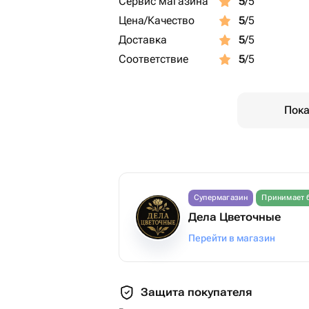
Сервис магазина
5
/5
-вода меньше половины
Цена/Качество
5
/5
💐Орхидея
Доставка
5
/5
-долить воды в Колбу, если это треб
Соответствие
5
/5
-опрыскать цветы водой
Пока
Супермагазин
Принимает 
Дела Цветочные
Перейти в магазин
Защита покупателя