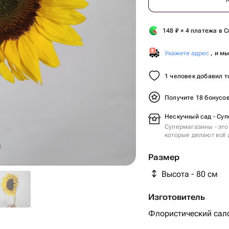
148
₽
× 4 платежа в С
Укажите адрес
, и м
1 человек добавил т
Получите 18 бонусо
Нескучный сад - Суп
Супермагазины - это
которые делают всё 
Размер
Высота - 80 см
Изготовитель
Флористический сало