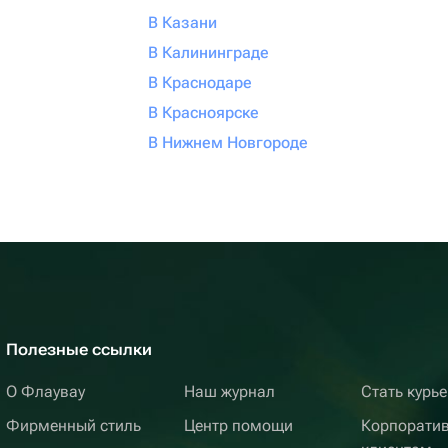
В Казани
В Калининграде
В Краснодаре
В Красноярске
В Нижнем Новгороде
Полезные ссылки
О Флаувау
Наш журнал
Стать курь
Фирменный стиль
Центр помощи
Корпорати