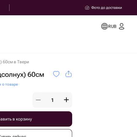
Фото до доставки
RUB
) 60см в Твери
дсолнух) 60см
и о товаре
авить в корзину
Купить сейчас