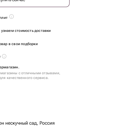
плит
ы узнаем стоимость доставки
овар в свои подборки
в
ермагазин.
 магазины с отличными отзывами,
для качественного сервиса.
н нескучный сад, Россия