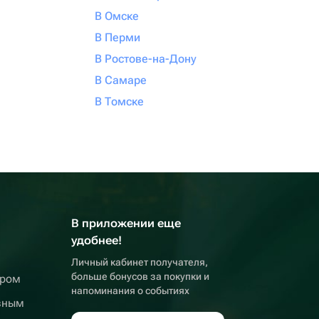
В Омске
В Перми
В Ростове-на-Дону
В Самаре
В Томске
В приложении еще
удобнее!
Личный кабинет получателя,
больше бонусов за покупки и
ером
напоминания о событиях
вным