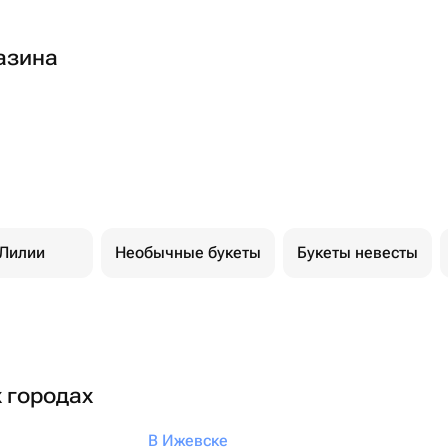
азина
Лилии
Необычные букеты
Букеты невесты
х городах
В Ижевске