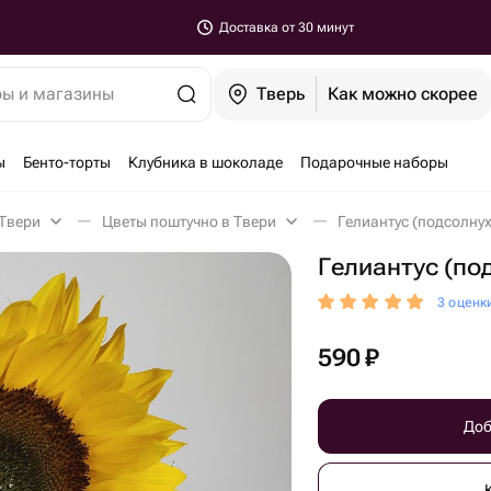
Доставка от 30 минут
ры и магазины
Тверь
Как можно скорее
ы
Бенто-торты
Клубника в шоколаде
Подарочные наборы
 Твери
Цветы поштучно в Твери
Гелиантус (подсолнух
Гелиантус (по
3 оценк
590
₽
Доб