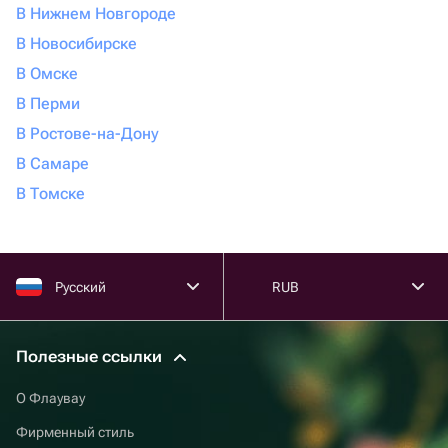
В Нижнем Новгороде
В Новосибирске
В Омске
В Перми
В Ростове-на-Дону
В Самаре
В Томске
Русский
RUB
Полезные ссылки
О Флаувау
Фирменный стиль