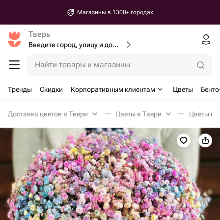
Магазины в 1300+ городах
Тверь
Введите город, улицу и дом доставки
Найти товары и магазины
Тренды
Скидки
Корпоративным клиентам
Цветы
Бенто
Доставка цветов в Твери
Цветы в Твери
Цветы в к