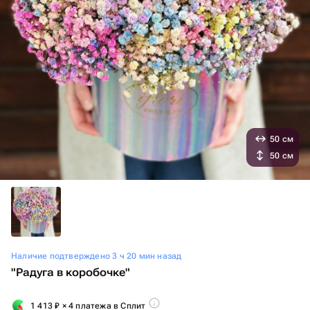
50 см
50 см
Наличие подтверждено 3 ч 20 мин назад
"Радуга в коробочке"
1 413
₽
× 4 платежа в Сплит