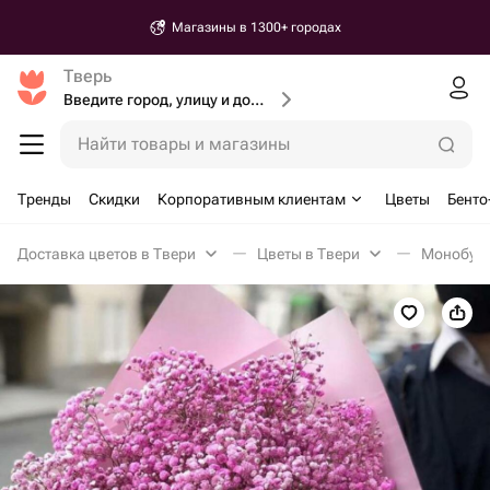
Магазины в 1300+ городах
Тверь
Введите город, улицу и дом доставки
Найти товары и магазины
Тренды
Скидки
Корпоративным клиентам
Цветы
Бенто
Доставка цветов в Твери
Цветы в Твери
Монобуке