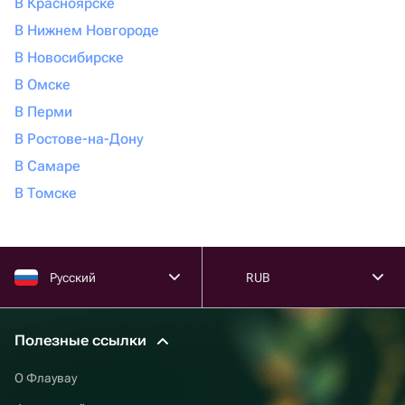
В Красноярске
В Нижнем Новгороде
В Новосибирске
В Омске
В Перми
В Ростове-на-Дону
В Самаре
В Томске
Русский
RUB
Полезные ссылки
О Флаувау