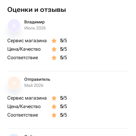
Оценки и отзывы
Доставка через СМС
✓ Место: любая точка Мира
Владимир
В
✓ Сертификат bonodono в электронном виде,
Июль 2026
✓ будет отправлен платформой flowwow по СМС
Сервис магазина
5
/5
указанному получателю
Цена/Качество
5
/5
✓ Цена доставки: бесплатно 0 руб.
✓ Формат доставки: файл .pdf
Соответствие
5
/5
✓ Вид поставки: электронный подарочный сертификат
✓ В рабочее время, сотрудники обработают заказ
Отправитель
О
Май 2026
(ツ)_/¯ Программа:
Прибытие на стартовую базу, знакомство с
Сервис магазина
5
/5
инструктором
Цена/Качество
5
/5
Инструктаж по технике безопасности и подготовка
Соответствие
5
/5
экипировки
Прохождение экстремального маршрута со спусками,
подъёмами и грязевыми участками в сопровождении