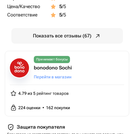
Возможен перенос в зависимости от погодных условий
Цена/Качество
5
/5
Сезон: круглый год
Соответствие
5
/5
ツ Где проходит:
с. Чвижепсе, ул. Нарзанная, 4
Показать все отзывы (67)
квадроциклы, катания на квадроциклах, квадроциклы
сочи, катания на квадроциклах сочи
Принимает бонусы
bonodono Sochi
Перейти в магазин
4.79 из 5
рейтинг товаров
224
оценки
•
162
покупки
Защита покупателя