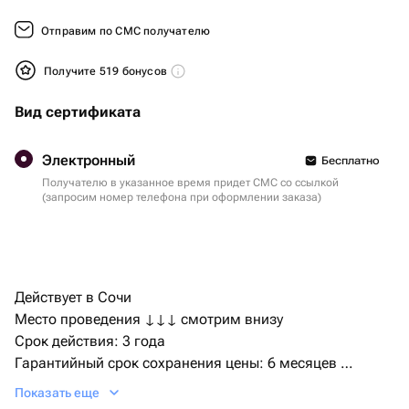
Отправим по СМС получателю
Получите 519 бонусов
Вид сертификата
Электронный
Бесплатно
Получателю в указанное время придет СМС со ссылкой
(запросим номер телефона при оформлении заказа)
Действует в Сочи
Место проведения ↓↓↓ смотрим внизу
Срок действия: 3 года
Гарантийный срок сохранения цены: 6 месяцев
Бренд: bonodono | Россия | подарки и впечатления
Показать еще
Активация сертификата, на сайте bonodono