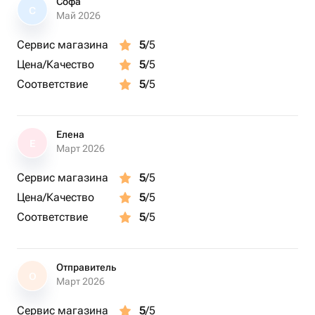
Софа
инструктора
С
Май 2026
Во время прогулки Вы проделаете огромный путь, а
также остановитесь на заброшенной пасеке лесника
Сервис магазина
5
/5
Остановки для привала, перекуса и фотографирования
Цена/Качество
5
/5
по желанию
Соответствие
5
/5
Возвращение на базу и обмен впечатлениями
(ツ)_/¯ Важно:
Елена
Подарок рассчитан на 2 персоны
Е
Март 2026
Продолжительность – 1-1,5 часа
Управлять техникой можно с 18 лет, быть пассажиром
Сервис магазина
5
/5
– с 5 лет
Цена/Качество
5
/5
Ограничение по общему весу участников – до 260 кг
Соответствие
5
/5
При себе необходимо иметь паспорт
Для катания предоставляется: один двухместный
квадроцикл, шлемы, комплекты одежды и обуви
Отправитель
Не допускается употребление алкоголя и
О
Март 2026
наркотических веществ в течение 24 часов перед
прохождением маршрута
Сервис магазина
5
/5