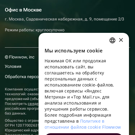
Офис в Москве
г. Москва, Садовническая набережная, д. 9, помещение 2/3
Режим работы: круглосуточно
×
Мы используем сookie
RUSSIAN
© Flowwow, inc
Нажимая ОК или продолжая
ENGLISH
Условия
использовать сайт, вы
UKRAINIAN
соглашаетесь на обработку
Обработка персональных данных
персональных данных с
PORTUGUESE
использованием cookie-файлов,
Компания осуществляет деятельность в области информационных
включая сервисы «Яндекс
SPANISH
технологий: оказание услуг в сети “Интернет” по размещению
Метрика» и «Top Mail.ru», для
предложений (объявлений) продавцов о реализации товаров.
анализа использования и
HUNGARIAN
Посмотреть
сведения о программах
, включенных в реестр
улучшения работы сервисов.
российских программ для электронных вычислительных машин и
ITALIAN
баз данных.
Более подробная информация
представлена в
Политике в
Общество с ограниченной ответственностью «ФЛАУВАУ»
FRENCH
ОГРН 1207700263198, ИНН 9702020445
отношении файлов cookie Flowwow
Юридический адрес: г. Москва, вн.тер. г. Муниципальный округ
TURKISH
Замоскворечье, наб. Садовническая, д. 9, помещ. 2/3.