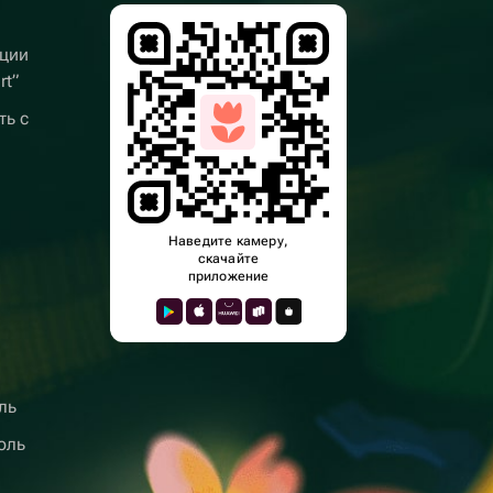
ции
rt”
ть с
Наведите камеру,
скачайте
приложение
ль
оль