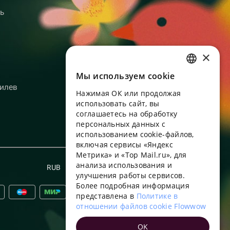
ь
×
Мы используем сookie
RUSSIAN
илев
Нажимая ОК или продолжая
ENGLISH
использовать сайт, вы
UKRAINIAN
соглашаетесь на обработку
персональных данных с
PORTUGUESE
использованием cookie-файлов,
включая сервисы «Яндекс
SPANISH
Метрика» и «Top Mail.ru», для
анализа использования и
HUNGARIAN
RUB
Русский
улучшения работы сервисов.
ITALIAN
Более подробная информация
представлена в
Политике в
FRENCH
отношении файлов cookie Flowwow
TURKISH
OK