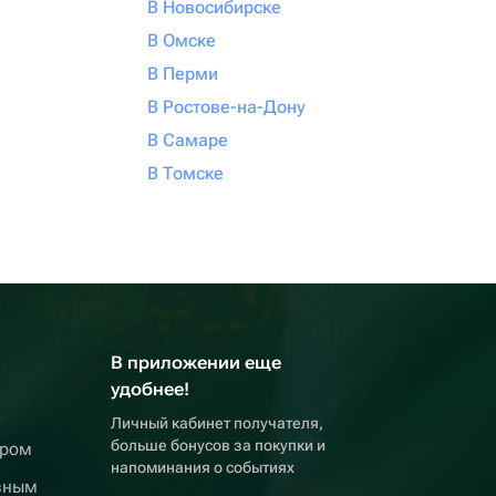
В Новосибирске
В Омске
В Перми
В Ростове-на-Дону
В Самаре
В Томске
В приложении еще
удобнее!
Личный кабинет получателя,
больше бонусов за покупки и
ером
напоминания о событиях
вным