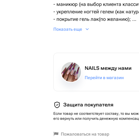
- маникюр (на выбор клиента класси
- укрепление ногтей гелем (как нату
- покрытие гель лак(по желанию);
- дизайн (на выбор : стемпинг, град
Показать еще
маникюр; стразы на 2 -х пальчиках)
- массаж кистей рук.
NAILS между нами
Перейти в магазин
Защита покупателя
Если товар не соответствует составу, то вы мож
его вернуть или получить денежную компенсац
Пожаловаться на товар