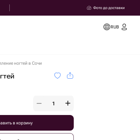
Фото до доставки
RUB
пление ногтей в Сочи
гтей
авить в корзину