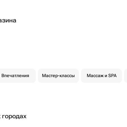
азина
Впечатления
Мастер-классы
Массаж и SPA
х городах