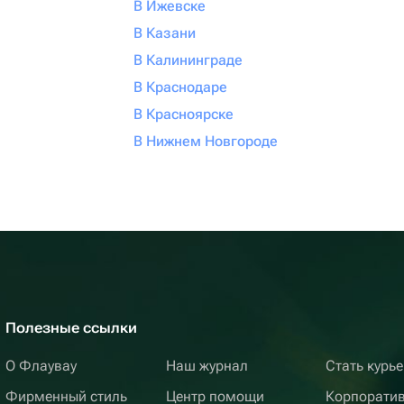
В Ижевске
В Казани
В Калининграде
В Краснодаре
В Красноярске
В Нижнем Новгороде
Полезные ссылки
О Флаувау
Наш журнал
Стать курь
Фирменный стиль
Центр помощи
Корпорати