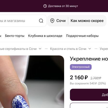
Доставка от 30 минут
ры и магазины
Сочи
Как можно скорее
ы
Бенто-торты
Клубника в шоколаде
Подарочные наборы
ые сертификаты в Сочи
Красота и стиль в Сочи
Укре
Укрепление но
Электронный
2 160
₽
2 700
₽
Вы сохраните
540
₽
(
20
%
)
Доб