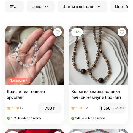
Цена
Цветы в составе
Цвет бук
-
15
%
Последний
Браслет из горного
Колье из кварца вставка
хрусталя
речной жемчуг и бронзит
700
₽
1 360
₽
5.00
12
5.00
12
1 600
₽
175
₽
× 4 платежа
340
₽
× 4 платежа