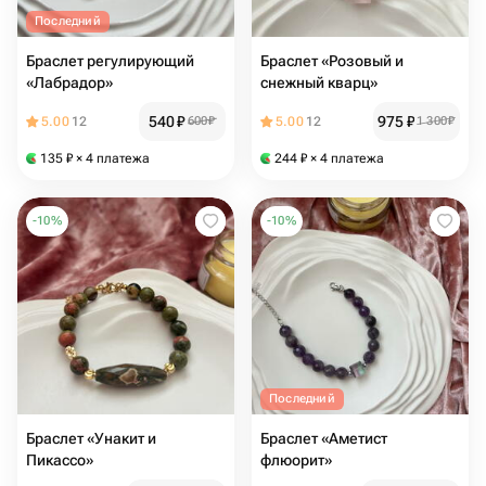
Последний
Браслет регулирующий
Браслет «Розовый и
«Лабрадор»
снежный кварц»
540
₽
975
₽
5.00
12
600
₽
5.00
12
1 300
₽
135
₽
× 4 платежа
244
₽
× 4 платежа
-
10
%
-
10
%
Последний
Браслет «Унакит и
Браслет «Аметист
Пикассо»
флюорит»