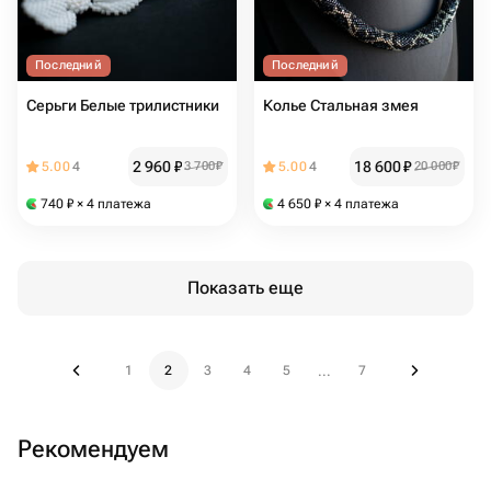
Последний
Последний
Серьги Белые трилистники
Колье Стальная змея
2 960
₽
18 600
₽
5.00
4
3 700
₽
5.00
4
20 000
₽
740
₽
× 4 платежа
4 650
₽
× 4 платежа
Показать еще
1
2
3
4
5
7
...
Рекомендуем