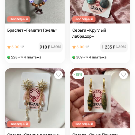
Последний
Последний
Браслет «Гематит Гжель»
Серьги «Круглый
лабрадор»
910
₽
1 235
₽
5.00
12
1 300
₽
5.00
12
1 300
₽
228
₽
× 4 платежа
309
₽
× 4 платежа
-
15
%
Последний
Последний