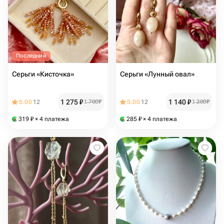
Последний
Серьги «Кисточка»
Серьги «Лунный овал»
1 275
₽
1 140
₽
5.00
12
1 700
₽
5.00
12
1 200
₽
319
₽
× 4 платежа
285
₽
× 4 платежа