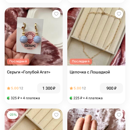
Последний
Последний
Серьги «Голубой Агат»
Цепочка с Лошадкой
1 300
₽
900
₽
5.00
12
5.00
12
325
₽
× 4 платежа
225
₽
× 4 платежа
-
25
%