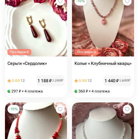
-
10
%
Последний
Последний
Серьги «Сердолик»
Колье « Клубничный кварц»
1 188
₽
1 440
₽
5.00
12
1 250
₽
5.00
12
1 600
₽
297
₽
× 4 платежа
360
₽
× 4 платежа
-
10
%