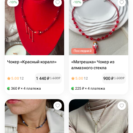
-
10
%
-
10
%
Последний
Чокер «Красный коралл»
«Матрешка» Чокер из
алмазного стекла
1 440
₽
900
₽
5.00
12
1 600
₽
5.00
12
1 000
₽
360
₽
× 4 платежа
225
₽
× 4 платежа