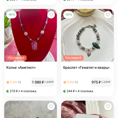
-
40
%
-
35
%
Последний
Последний
Колье «Аметист»
Браслет «Гематит и кварц»
1 080
₽
975
₽
5.00
12
1 800
₽
5.00
12
1 500
₽
270
₽
× 4 платежа
244
₽
× 4 платежа