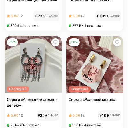
Серьги «Солнце с цепями»
Серьги «Яшма Пикасо»
1 235
₽
1 105
₽
5.00
12
1 300
₽
5.00
12
1 300
₽
309
₽
× 4 платежа
277
₽
× 4 платежа
-
15
%
-
30
%
Последний
Последний
Серьги «Алмазное стекло с
Серьги «Розовый кварц»
цепью»
935
₽
910
₽
5.00
12
1 100
₽
5.00
12
1 300
₽
234
₽
× 4 платежа
228
₽
× 4 платежа