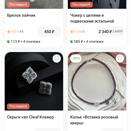
Последний
Последний
Брелок зайчик
Чокер с цепями и
подвесками эстальной
450
₽
2 340
₽
4.64
44
5.00
4
2 600
₽
113
₽
× 4 платежа
585
₽
× 4 платежа
-
25
%
Последний
Серьги van Cleaf Клевер
Колье «Вставка розовый
кварц»