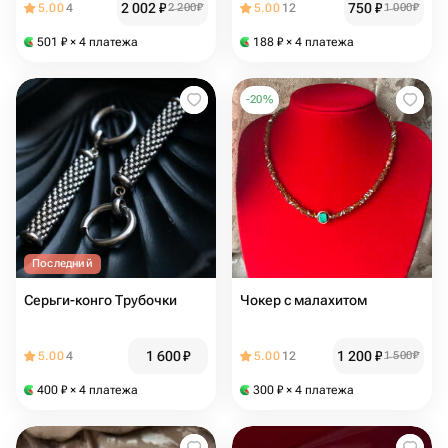
2 002
₽
750
₽
5.00
4
2 200
₽
5.00
12
1 000
₽
501
₽
× 4 платежа
188
₽
× 4 платежа
-
20
%
Последний
Серьги-конго Трубочки
Чокер с малахитом
1 600
₽
1 200
₽
5.00
4
5.00
12
1 500
₽
400
₽
× 4 платежа
300
₽
× 4 платежа