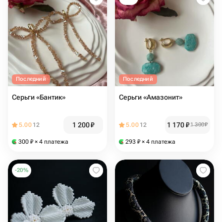
Последний
Последний
Серьги «Бантик»
Серьги «Амазонит»
1 200
₽
1 170
₽
5.00
12
5.00
12
1 300
₽
300
₽
× 4 платежа
293
₽
× 4 платежа
-
20
%