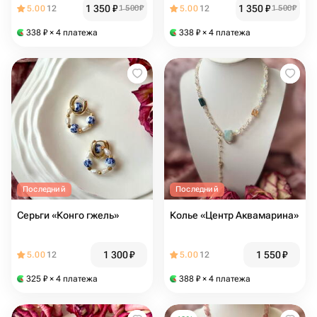
1 350
₽
1 350
₽
5.00
12
1 500
₽
5.00
12
1 500
₽
338
₽
× 4 платежа
338
₽
× 4 платежа
Последний
Последний
Серьги «Конго гжель»
Колье «Центр Аквамарина»
1 300
₽
1 550
₽
5.00
12
5.00
12
325
₽
× 4 платежа
388
₽
× 4 платежа