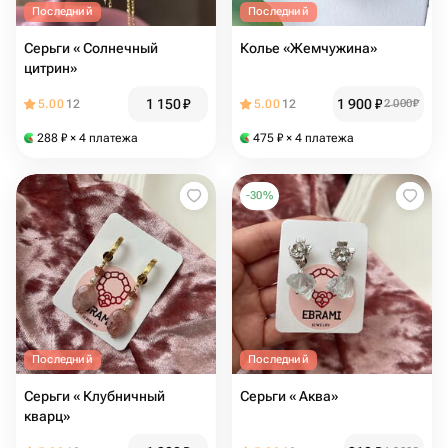
Последний
Последний
Серьги « Солнечный
Колье «Жемчужина»
цитрин»
1 150
₽
1 900
₽
5.00
12
5.00
12
2 000
₽
288
₽
× 4 платежа
475
₽
× 4 платежа
-
30
%
Последний
Последний
Серьги « Клубничный
Серьги « Аква»
кварц»