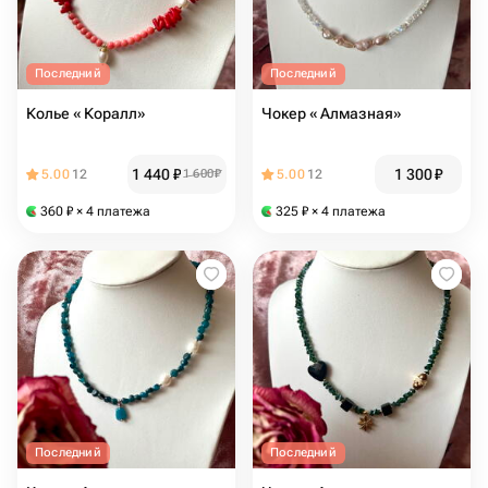
Последний
Последний
Колье « Коралл»
Чокер « Алмазная»
1 440
₽
1 300
₽
5.00
12
1 600
₽
5.00
12
360
₽
× 4 платежа
325
₽
× 4 платежа
Последний
Последний