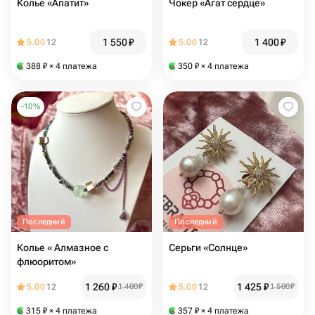
Колье «Апатит»
Чокер «Агат сердце»
1 550
₽
1 400
₽
5.00
12
5.00
12
388
₽
× 4 платежа
350
₽
× 4 платежа
-
10
%
Последний
Последний
Колье « Алмазное с
Серьги «Солнце»
флюоритом»
1 260
₽
1 425
₽
5.00
12
1 400
₽
5.00
12
1 500
₽
315
₽
× 4 платежа
357
₽
× 4 платежа