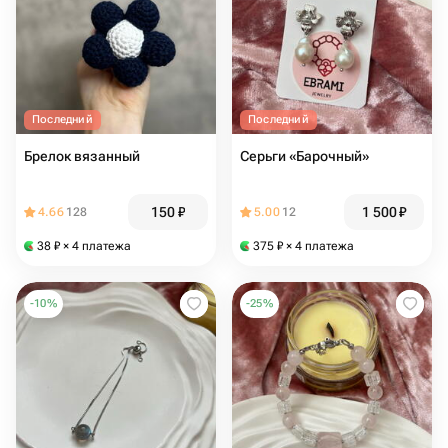
Последний
Последний
Брелок вязанный
Серьги «Барочный»
150
₽
1 500
₽
4.66
128
5.00
12
38
₽
× 4 платежа
375
₽
× 4 платежа
-
10
%
-
25
%