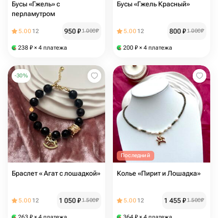
Бусы «Гжель» с
Бусы «Гжель Красный»
перламутром
950
₽
800
₽
5.00
12
1 000
₽
5.00
12
1 000
₽
238
₽
× 4 платежа
200
₽
× 4 платежа
-
30
%
Последний
Браслет « Агат с лошадкой»
Колье «Пирит и Лошадка»
1 050
₽
1 455
₽
5.00
12
1 500
₽
5.00
12
1 500
₽
263
₽
× 4 платежа
364
₽
× 4 платежа