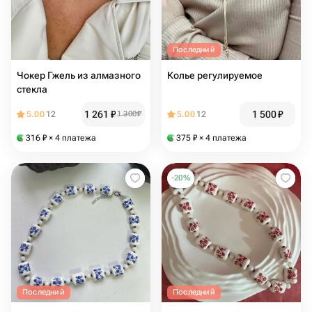
Последний
Чокер Гжель из алмазного
Колье регулируемое
стекла
1 261
₽
1 500
₽
5.00
12
1 300
₽
5.00
12
316
₽
× 4 платежа
375
₽
× 4 платежа
-
20
%
Последний
Последний