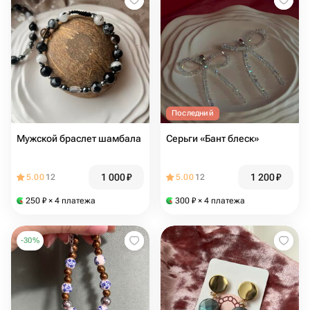
Последний
Мужской браслет шамбала
Серьги «Бант блеск»
1 000
₽
1 200
₽
5.00
12
5.00
12
250
₽
× 4 платежа
300
₽
× 4 платежа
-
30
%