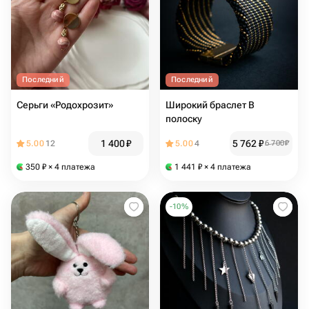
Последний
Последний
Серьги «Родохрозит»
Широкий браслет В
полоску
1 400
₽
5 762
₽
5.00
12
5.00
4
6 700
₽
350
₽
× 4 платежа
1 441
₽
× 4 платежа
-
10
%