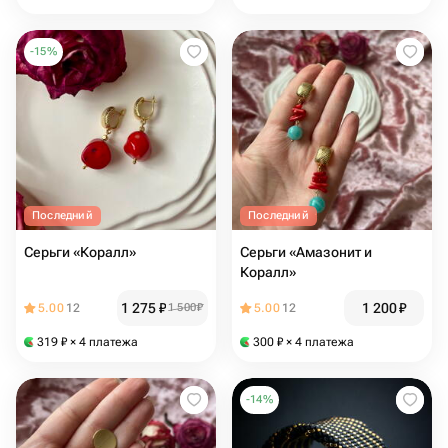
-
15
%
Последний
Последний
Серьги «Коралл»
Серьги «Амазонит и
Коралл»
1 275
₽
1 200
₽
5.00
12
1 500
₽
5.00
12
319
₽
× 4 платежа
300
₽
× 4 платежа
-
14
%