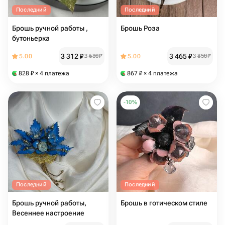
Последний
Последний
Брошь ручной работы ,
Брошь Роза
бутоньерка
3 312
₽
3 465
₽
5.00
3 680
₽
5.00
3 850
₽
828
₽
× 4 платежа
867
₽
× 4 платежа
-
10
%
Последний
Последний
Брошь ручной работы,
Брошь в готическом стиле
Весеннее настроение