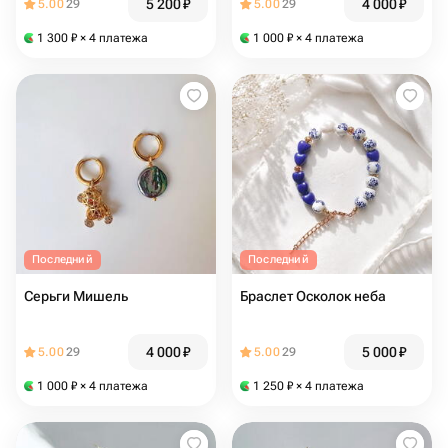
5 200
₽
4 000
₽
5.00
29
5.00
29
1 300
₽
× 4 платежа
1 000
₽
× 4 платежа
Последний
Последний
Серьги Мишель
Браслет Осколок неба
4 000
₽
5 000
₽
5.00
29
5.00
29
1 000
₽
× 4 платежа
1 250
₽
× 4 платежа