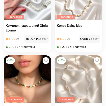
Последний
Последний
Комплект украшений Gioia
Колье Daisy kiss
Ecume
10 925
₽
4 950
₽
5.00
29
11 500
₽
5.00
29
5 500
₽
2 732
₽
× 4 платежа
1 238
₽
× 4 платежа
-
10
%
-
10
%
Последний
Последний