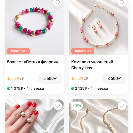
Последний
Последний
Браслет «Летняя феерия»
Комплект украшений
Cherry kiss
5 500
₽
8 500
₽
5.00
29
5.00
29
1 375
₽
× 4 платежа
2 125
₽
× 4 платежа
-
10
%