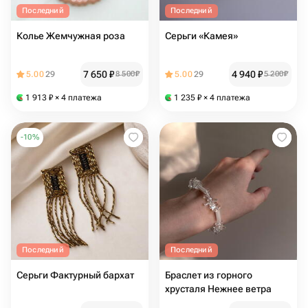
Последний
Последний
Колье Жемчужная роза
Серьги «Камея»
7 650
₽
4 940
₽
5.00
29
8 500
₽
5.00
29
5 200
₽
1 913
₽
× 4 платежа
1 235
₽
× 4 платежа
-
10
%
Последний
Последний
Серьги Фактурный бархат
Браслет из горного
хрусталя Нежнее ветра