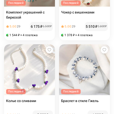
Последний
Последний
Комплект украшений с
Чокер с вишенками
бирюзой
6 175
₽
5 510
₽
5.00
29
6 500
₽
5.00
29
5 800
₽
1 544
₽
× 4 платежа
1 378
₽
× 4 платежа
Последний
Последний
Колье со сливами
Браслет в стиле Гжель