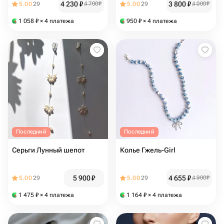
4 230
₽
3 800
₽
5.00
29
4 700
₽
5.00
29
4 000
₽
1 058
₽
× 4 платежа
950
₽
× 4 платежа
Последний
Последний
Серьги Лунный шепот
Колье Гжель-Girl
5 900
₽
4 655
₽
5.00
29
5.00
29
4 900
₽
1 475
₽
× 4 платежа
1 164
₽
× 4 платежа