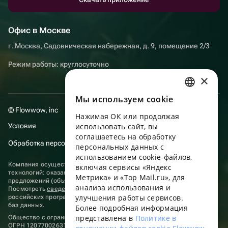
Офис в Москве
г. Москва, Садовническая набережная, д. 9, помещение 2/3
Режим работы: круглосуточно
×
Мы используем сookie
RUSSIAN
© Flowwow, inc
Нажимая ОК или продолжая
ENGLISH
Условия
использовать сайт, вы
UKRAINIAN
соглашаетесь на обработку
Обработка персональных данных
персональных данных с
PORTUGUESE
использованием cookie-файлов,
Компания осуществляет деятельность в области информационных
включая сервисы «Яндекс
SPANISH
технологий: оказание услуг в сети “Интернет” по размещению
Метрика» и «Top Mail.ru», для
предложений (объявлений) продавцов о реализации товаров.
анализа использования и
HUNGARIAN
Посмотреть
сведения о программах
, включенных в реестр
улучшения работы сервисов.
российских программ для электронных вычислительных машин и
ITALIAN
баз данных.
Более подробная информация
представлена в
Политике в
Общество с ограниченной ответственностью «ФЛАУВАУ»
FRENCH
ОГРН 1207700263198, ИНН 9702020445