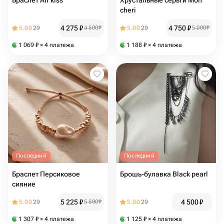
Браслет Air kiss
Хрустальные серьги Mon
cheri
4 275
₽
4 750
₽
5.00
29
4 500
₽
5.00
29
5 000
₽
1 069
₽
× 4 платежа
1 188
₽
× 4 платежа
Последний
Последний
Браслет Персиковое
Брошь-булавка Black pearl
сияние
5 225
₽
4 500
₽
5.00
29
5 500
₽
5.00
29
1 307
₽
× 4 платежа
1 125
₽
× 4 платежа