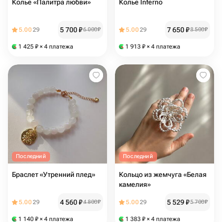
Колье «Палитра любви»
Колье Inferno
5 700
₽
7 650
₽
5.00
29
6 000
₽
5.00
29
8 500
₽
1 425
₽
× 4 платежа
1 913
₽
× 4 платежа
Последний
Последний
Браслет «Утренний плед»
Кольцо из жемчуга «Белая
камелия»
4 560
₽
5 529
₽
5.00
29
4 800
₽
5.00
29
5 700
₽
1 140
₽
× 4 платежа
1 383
₽
× 4 платежа