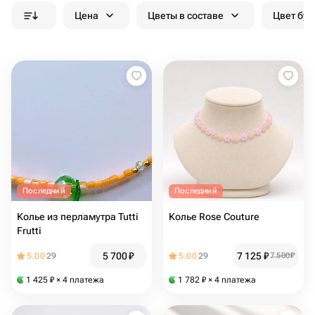
Цена
Цветы в составе
Цвет бук
Последний
Последний
Колье из перламутра Tutti
Колье Rose Couture
Frutti
5 700
₽
7 125
₽
5.00
29
5.00
29
7 500
₽
1 425
₽
× 4 платежа
1 782
₽
× 4 платежа