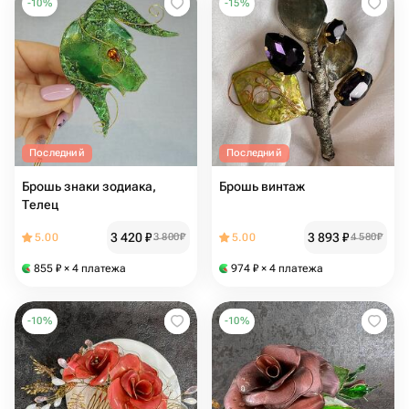
-
10
%
-
15
%
Последний
Последний
Брошь знаки зодиака,
Брошь винтаж
Телец
3 420
₽
3 893
₽
5.00
3 800
₽
5.00
4 580
₽
855
₽
× 4 платежа
974
₽
× 4 платежа
-
10
%
-
10
%