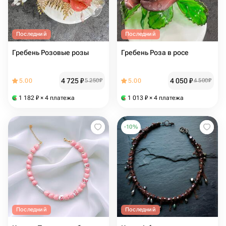
Последний
Последний
Гребень Розовые розы
Гребень Роза в росе
4 725
₽
4 050
₽
5.00
5 250
₽
5.00
4 500
₽
1 182
₽
× 4 платежа
1 013
₽
× 4 платежа
-
10
%
Последний
Последний