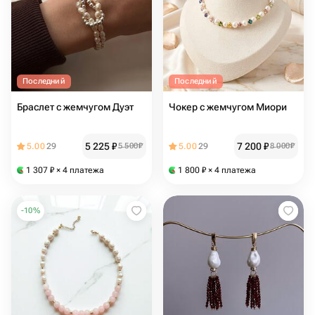
Последний
Последний
Браслет с жемчугом Дуэт
Чокер с жемчугом Миори
5 225
₽
7 200
₽
5.00
29
5 500
₽
5.00
29
8 000
₽
1 307
₽
× 4 платежа
1 800
₽
× 4 платежа
-
10
%