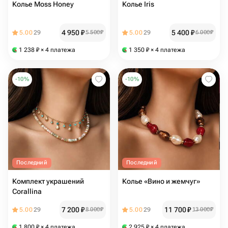
Колье Moss Honey
Колье Iris
4 950
₽
5 400
₽
5.00
29
5 500
₽
5.00
29
6 000
₽
1 238
₽
× 4 платежа
1 350
₽
× 4 платежа
-
10
%
-
10
%
Последний
Последний
Комплект украшений
Колье «Вино и жемчуг»
Corallina
7 200
₽
11 700
₽
5.00
29
8 000
₽
5.00
29
13 000
₽
1 800
₽
× 4 платежа
2 925
₽
× 4 платежа