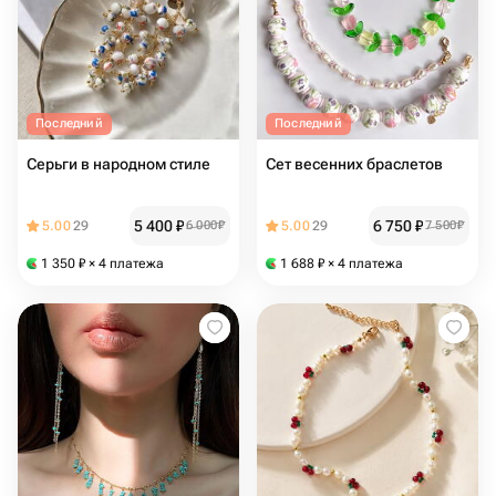
Последний
Последний
Серьги в народном стиле
Сет весенних браслетов
5 400
₽
6 750
₽
5.00
29
6 000
₽
5.00
29
7 500
₽
1 350
₽
× 4 платежа
1 688
₽
× 4 платежа