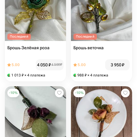
Последний
Последний
Брошь Зелёная роза
Брошь веточка
4 050
₽
3 950
₽
5.00
4 500
₽
5.00
1 013
₽
× 4 платежа
988
₽
× 4 платежа
-
10
%
-
10
%