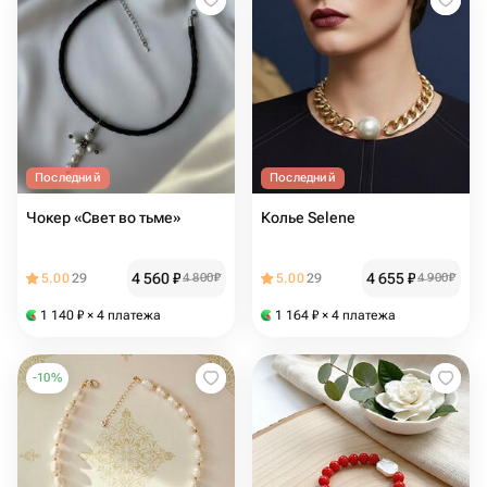
Последний
Последний
Чокер «Свет во тьме»
Колье Selene
4 560
₽
4 655
₽
5.00
29
4 800
₽
5.00
29
4 900
₽
1 140
₽
× 4 платежа
1 164
₽
× 4 платежа
-
10
%