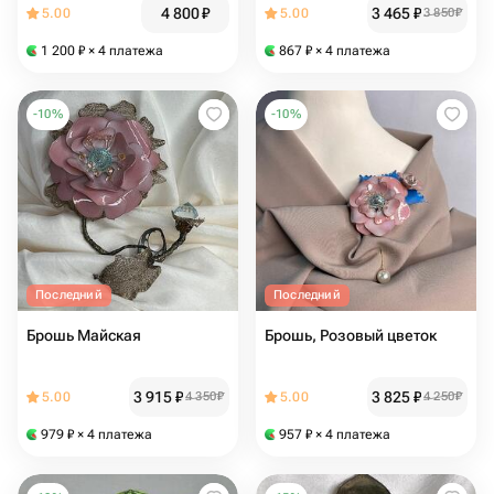
4 800
₽
3 465
₽
5.00
5.00
3 850
₽
1 200
₽
× 4 платежа
867
₽
× 4 платежа
-
10
%
-
10
%
Последний
Последний
Брошь Майская
Брошь, Розовый цветок
3 915
₽
3 825
₽
5.00
4 350
₽
5.00
4 250
₽
979
₽
× 4 платежа
957
₽
× 4 платежа