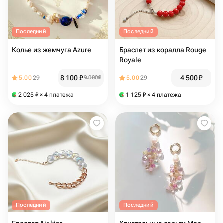
Последний
Последний
Колье из жемчуга Azure
Браслет из коралла Rouge
Royale
8 100
₽
4 500
₽
5.00
29
9 000
₽
5.00
29
2 025
₽
× 4 платежа
1 125
₽
× 4 платежа
Последний
Последний