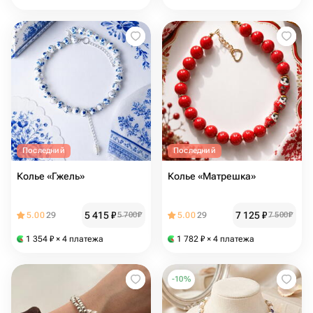
Последний
Последний
Колье «Гжель»
Колье «Матрешка»
5 415
₽
7 125
₽
5.00
29
5 700
₽
5.00
29
7 500
₽
1 354
₽
× 4 платежа
1 782
₽
× 4 платежа
-
10
%