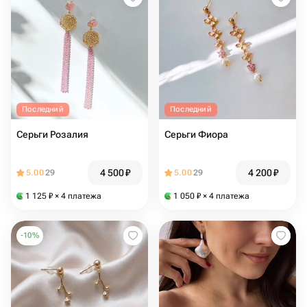
Последний
Последний
Серьги Розалия
Серьги Фиора
4 500
₽
4 200
₽
5.00
29
5.00
29
1 125
₽
× 4 платежа
1 050
₽
× 4 платежа
-
10
%