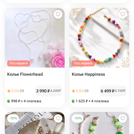
Последний
Последний
Колье Flowerhead
Колье Happiness
3 990
₽
6 499
₽
5.00
29
4 200
₽
5.00
29
6 700
₽
998
₽
× 4 платежа
1 625
₽
× 4 платежа
-
10
%
-
10
%