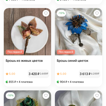
-
15
%
Последний
Последний
Брошь из живых цветов
Брошь синий цветок
3 420
₽
3 613
₽
5.00
3 600
₽
5.00
4 250
₽
855
₽
× 4 платежа
904
₽
× 4 платежа
-
10
%