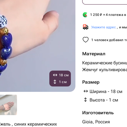
1 250
₽
× 4 платежа в
Укажите адрес
, и м
1 человек добавил т
Материал
Керамические бусин
Жемчуг культивиров
18 см
Размер
1 см
Ширина - 18 см
Высота - 1 см
Изготовитель
Gioia, Россия
Гжель , синих керамических