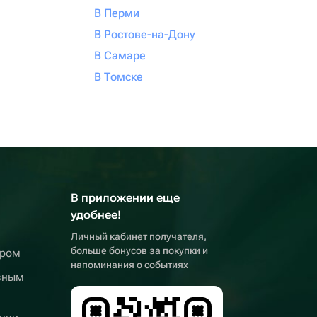
В Перми
В Ростове-на-Дону
В Самаре
В Томске
В приложении еще
удобнее!
Личный кабинет получателя,
больше бонусов за покупки и
ером
напоминания о событиях
вным