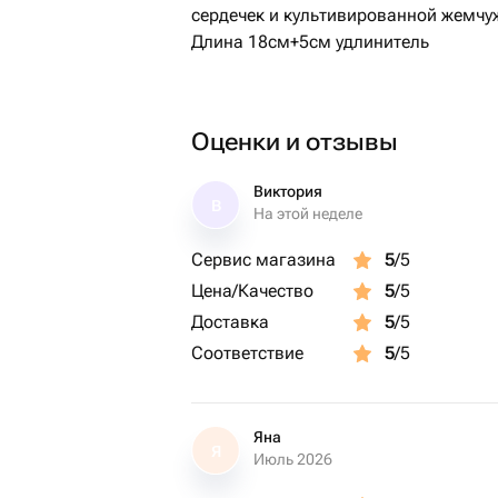
сердечек и культивированной жемч
Длина 18см+5см удлинитель
Оценки и отзывы
Виктория
В
На этой неделе
Сервис магазина
5
/5
Цена/Качество
5
/5
Доставка
5
/5
Соответствие
5
/5
Яна
Я
Июль 2026