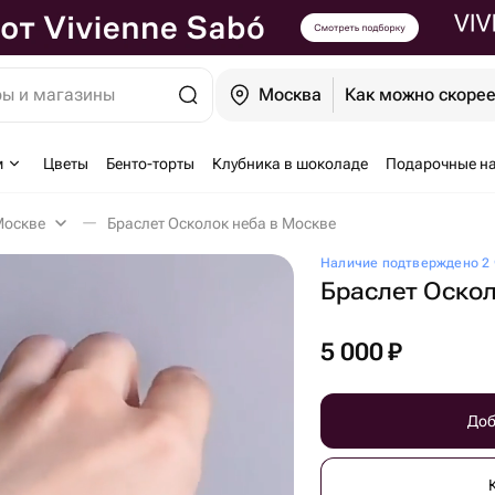
ры и магазины
Москва
Как можно скоре
м
Цветы
Бенто-торты
Клубника в шоколаде
Подарочные н
Москве
Браслет Осколок неба в Москве
Наличие подтверждено 2 
Браслет Оскол
5 000
₽
Доб