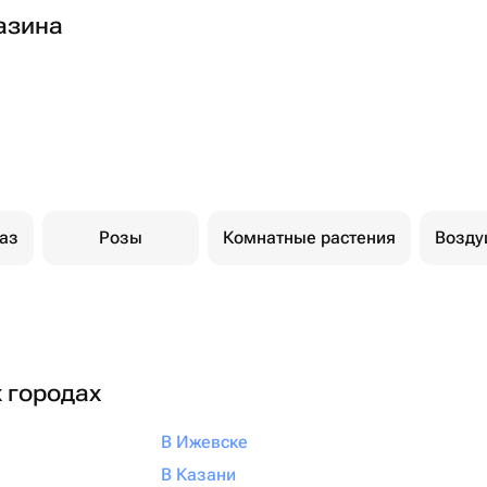
азина
каз
Розы
Комнатные растения
Возд
х городах
В Ижевске
В Казани