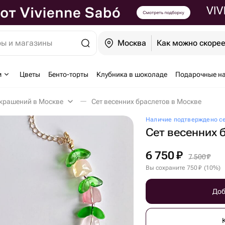
ры и магазины
Москва
Как можно скоре
м
Цветы
Бенто-торты
Клубника в шоколаде
Подарочные н
крашений в Москве
Сет весенних браслетов в Москве
Наличие подтверждено с
Сет весенних 
6 750
₽
7 500
₽
Вы сохраните
750
₽
(
10
%
)
Доб