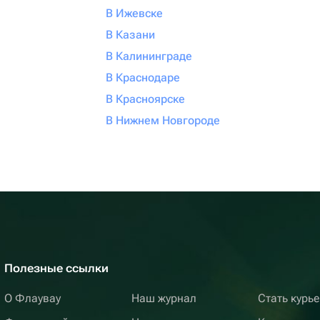
В Ижевске
В Казани
В Калининграде
В Краснодаре
В Красноярске
В Нижнем Новгороде
Полезные ссылки
О Флаувау
Наш журнал
Стать курь