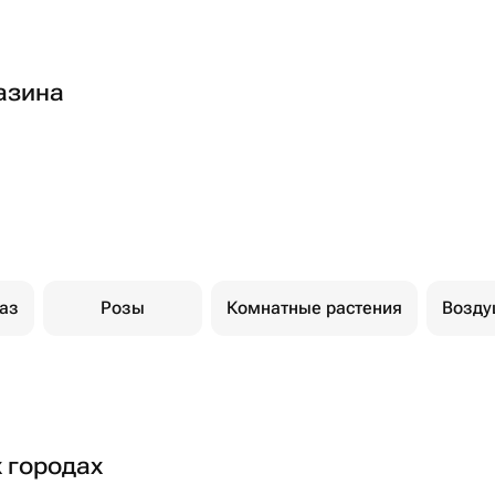
азина
каз
Розы
Комнатные растения
Возд
х городах