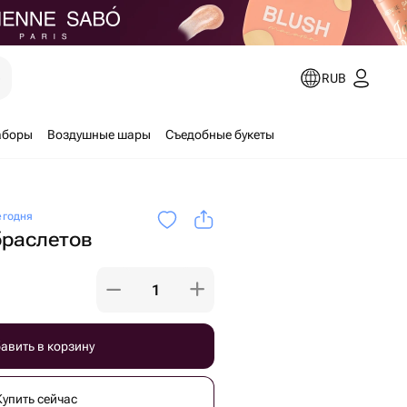
е
RUB
аборы
Воздушные шары
Съедобные букеты
егодня
браслетов
авить в корзину
Купить сейчас