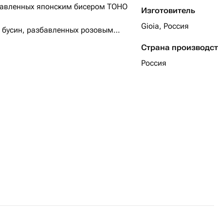
збавленных японским бисером TOHO
Изготовитель
Gioia, Россия
х бусин, разбавленных розовым
Страна производс
Россия
 японского бисера