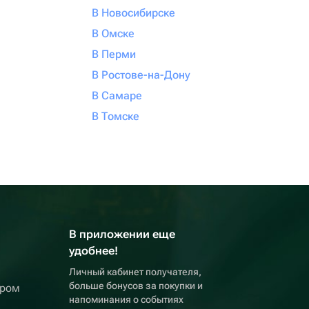
В Новосибирске
В Омске
В Перми
В Ростове-на-Дону
В Самаре
В Томске
В приложении еще
удобнее!
Личный кабинет получателя,
больше бонусов за покупки и
ером
напоминания о событиях