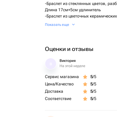
-Браслет из стеклянных цветов, ра
Длина 17см+5см удлинитель
-Браслет из цветочных керамически
каучуком
Показать еще
Длина 17см+5см удлинитель
-Браслет из натурального жемчуга и
Длина 17см+ замок удлинитель 2см
Оценки и отзывы
Виктория
В
На этой неделе
Сервис магазина
5
/5
Цена/Качество
5
/5
Доставка
5
/5
Соответствие
5
/5