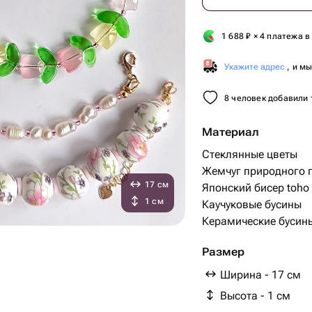
1 688
₽
× 4 платежа в
Укажите адрес
, и м
8 человек добавили 
Материал
Стеклянные цветы
Жемчуг природного 
17 см
Японский бисер toho
1 см
Каучуковые бусины
Керамические бусин
Размер
Ширина - 17 см
Высота - 1 см