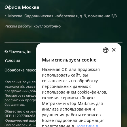
Офис в Москве
г. Москва, Садовническая набережная, д. 9, помещение 2/3
Режим работы: круглосуточно
×
© Flowwow, inc
Мы используем сookie
Условия
RUSSIAN
Нажимая ОК или продолжая
Обработка персональных данных
ENGLISH
использовать сайт, вы
UKRAINIAN
соглашаетесь на обработку
Компания осуществляет деятельность в области информационных
персональных данных с
технологий: оказание услуг в сети “Интернет” по размещению
PORTUGUESE
предложений (объявлений) продавцов о реализации товаров.
использованием cookie-файлов,
Посмотреть
сведения о программах
, включенных в реестр
включая сервисы «Яндекс
SPANISH
российских программ для электронных вычислительных машин и
Метрика» и «Top Mail.ru», для
баз данных.
анализа использования и
HUNGARIAN
Общество с ограниченной ответственностью «ФЛАУВАУ»
улучшения работы сервисов.
ОГРН 1207700263198, ИНН 9702020445
ITALIAN
Более подробная информация
Юридический адрес: г. Москва, вн.тер. г. Муниципальный округ
Замоскворечье, наб. Садовническая, д. 9, помещ. 2/3.
представлена в
Политике в