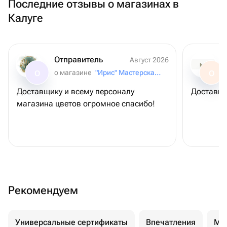
Последние отзывы о магазинах в
Калуге
Отправитель
Август 2026
о магазине
"Ирис" Мастерская букетов
О
О
Доставщику и всему персоналу
Доставили
магазина цветов огромное спасибо!
Рекомендуем
Универсальные сертификаты
Впечатления
Ма