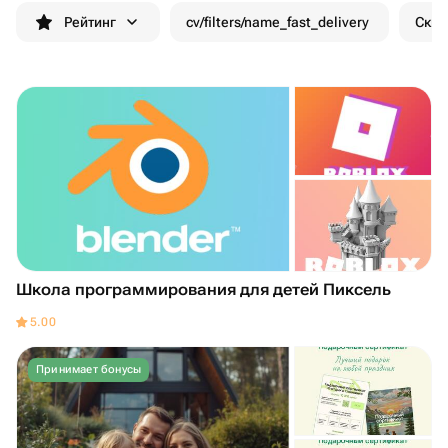
Рейтинг
cv/filters/name_fast_delivery
Скид
Школа программирования для детей Пиксель
5.00
Принимает бонусы