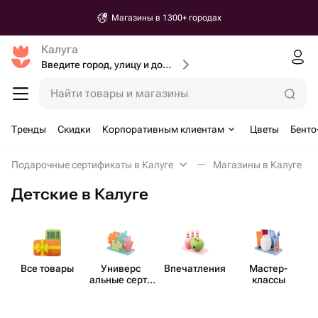
Магазины в 1300+ городах
Калуга
Введите город, улицу и дом доставки
Найти товары и магазины
Тренды
Скидки
Корпоративным клиентам
Цветы
Бенто
Подарочные сертификаты в Калуге
Магазины в Калуге
Детские в Калуге
Все товары
Универс​
Впеча​тления
Мастер-​
альные серти​
классы
фикаты