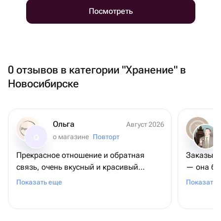
Посмотреть
0 отзывов в категории "Хранение" в
Новосибирске
Ольга
Август 2026
о магазине
Повторт
О
Прекрасное отношение и обратная
Заказыва
связь, очень вкусный и красивый
— она бы
тортик. Однозначно буду заказывать
очень вк
Показать еще
Показать 
еще 😊