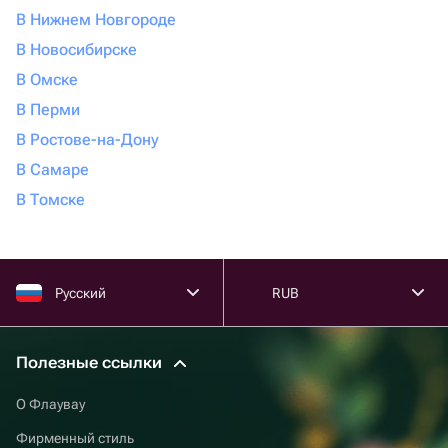
В Нижнем Новгороде
В Новосибирске
В Омске
В Перми
В Ростове-на-Дону
В Самаре
В Томске
Русский
RUB
Полезные ссылки
О Флаувау
Фирменный стиль