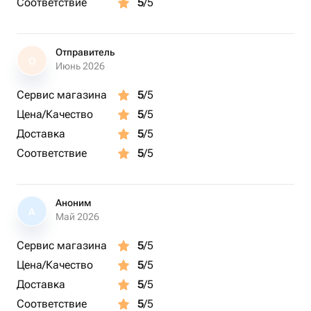
Соответствие
5
/5
полив должен быть не обильным, умеренным. В зимнее
время при прохладной окружающей температуре –
полив минимальный. Вода должна быть мягкой, чуть
Отправитель
О
теплой. Старайтесь, чтобы она не попала на шишки.
Июнь 2026
Возникает риск появления гнили.
Сервис магазина
5
/5
Влажность. Для цикаса желательно создать
Цена/Качество
5
/5
повышенную влажность – оптимально 80%. Его
опрыскивают отстоявшейся водой, листья протирают
Доставка
5
/5
влажной мягкой губкой. Некоторые цветоводы даже
Соответствие
5
/5
ствол оборачивают увлажненным материалом,
например, мхом.
Аноним
А
Май 2026
Сервис магазина
5
/5
Цена/Качество
5
/5
Доставка
5
/5
Соответствие
5
/5