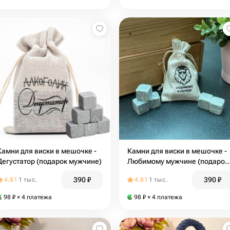
Камни для виски в мешочке -
Камни для виски в мешочке -
Дегустатор (подарок мужчине)
Любимому мужчине (подарок
мужчине)
390
₽
390
₽
4.81
1 тыс.
4.81
1 тыс.
98
₽
× 4 платежа
98
₽
× 4 платежа