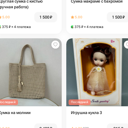
Круглая сумка с кистью
Сумка макраме с бахромой
(ручная работа)
1 500
₽
1 500
₽
5.00
5.00
375
₽
× 4 платежа
375
₽
× 4 платежа
Последний
Последний
Сумка на молнии
Игрушка кукла 3