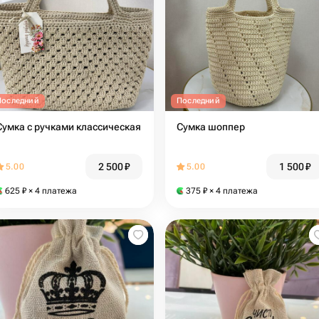
Последний
Последний
Сумка с ручками классическая
Сумка шоппер
2 500
₽
1 500
₽
5.00
5.00
625
₽
× 4 платежа
375
₽
× 4 платежа