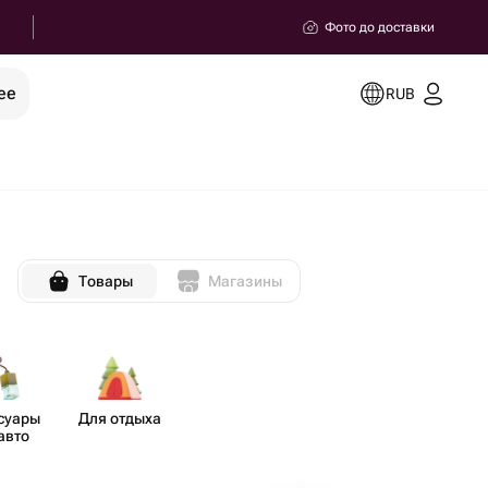
Фото до доставки
ее
RUB
Товары
Магазины
ссуары
Для отдыха
авто