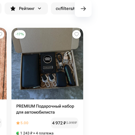
Рейтинг
cv/filters/name_fast_delivery
Скид
-
17
%
PREMIUM Подарочный набор
для автомобилиста
4 972
₽
₽
5.00
5 990
₽
1 243
₽
× 4 платежа