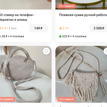
Последний
3D стикер на телефон -
Пляжная сумка ручной работ
Вероятно я алкаш
149
₽
2 500
₽
4.81
1 тыс.
5.00
38
₽
× 4 платежа
625
₽
× 4 платежа
Последний
Последний