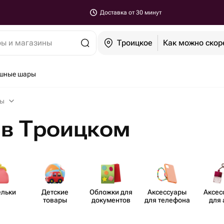
Доставка от 30 минут
ры и магазины
Троицкое
Как можно скор
шные шары
ры
 в Троицком
льки
Детские
Обложки для
Аксе​ссуары
Аксе​
товары
доку​ментов
для телефона
для 