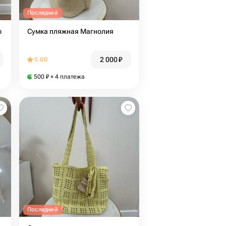
Последний
ы
Сумка пляжная Магнолия
2 000
₽
5.00
500
₽
× 4 платежа
Последний