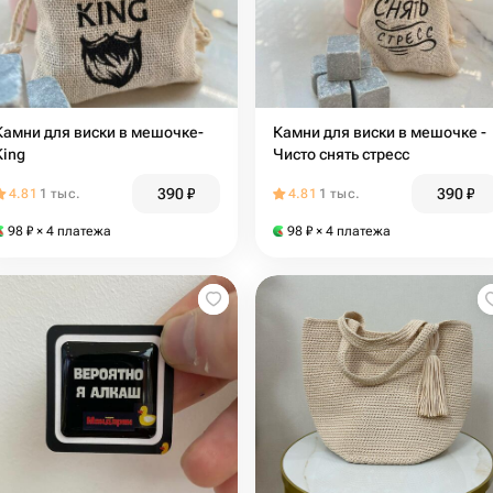
Камни для виски в мешочке-
Камни для виски в мешочке -
King
Чисто снять стресс
390
₽
390
₽
4.81
1 тыс.
4.81
1 тыс.
98
₽
× 4 платежа
98
₽
× 4 платежа