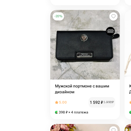
-
20
%
Мужской портмоне с вашим
дизайном
1 592
₽
5.00
1 990
₽
398
₽
× 4 платежа