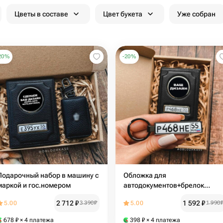
Цветы в составе
Цвет букета
Уже собран
20
%
-
20
%
Подарочный набор в машину с
Обложка для
маркой и гос.номером
автодокументов+брелок
гос.номер
2 712
₽
1 592
₽
5.00
3 390
₽
5.00
1 990
678
₽
× 4 платежа
398
₽
× 4 платежа