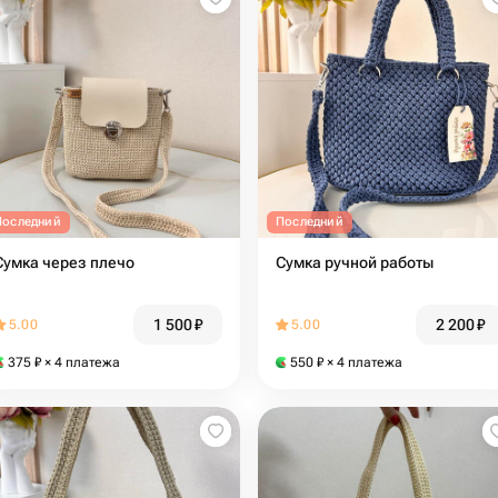
Последний
Последний
Сумка через плечо
Сумка ручной работы
1 500
₽
2 200
₽
5.00
5.00
375
₽
× 4 платежа
550
₽
× 4 платежа