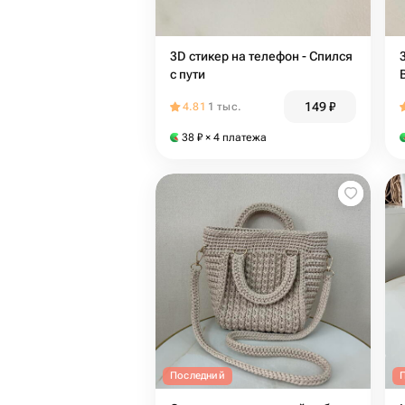
3D стикер на телефон - Спился
с пути
149
₽
4.81
1 тыс.
38
₽
× 4 платежа
Последний