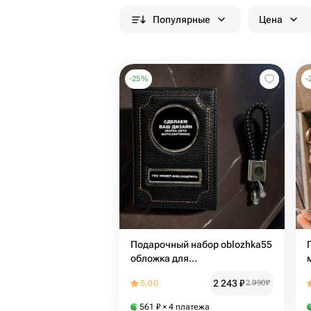
Популярные
Цена
-
25
%
-
Подарочный набор oblozhka55
обложка для
автодокументов+брелок с
2 243
₽
5.00
2 990
₽
логотипом авто
561
₽
× 4 платежа