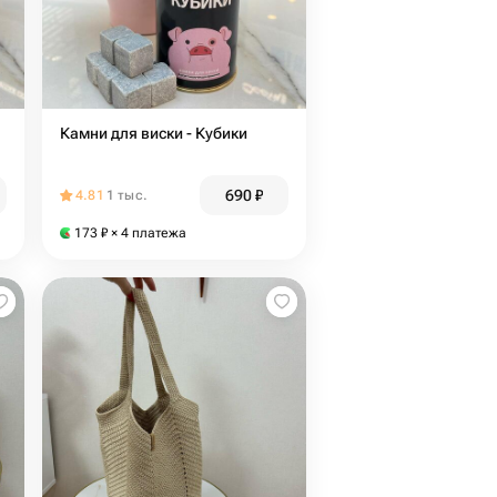
Камни для виски - Кубики
690
₽
4.81
1 тыс.
173
₽
× 4 платежа