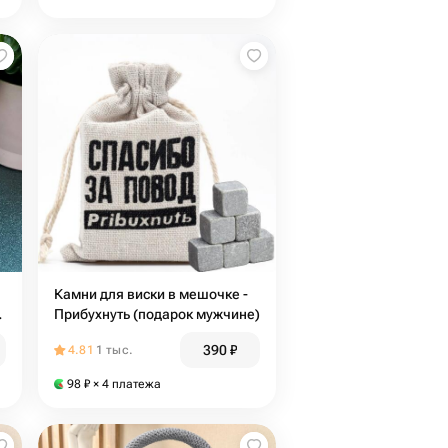
Камни для виски в мешочке -
Прибухнуть (подарок мужчине)
390
₽
4.81
1 тыс.
98
₽
× 4 платежа